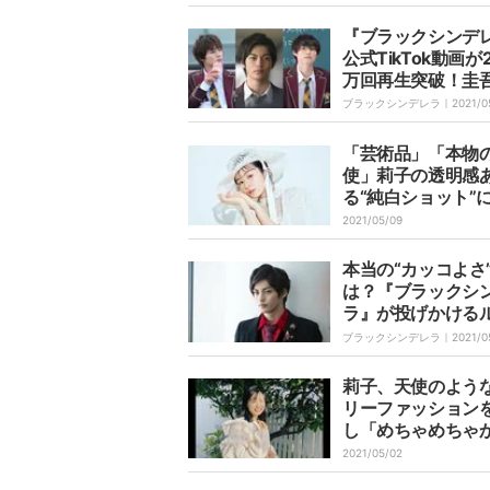
乱
『ブラックシンデ
公式TikTok動画が2
万回再生突破！圭
(神尾楓珠)、空派(
ブラックシンデレラ｜
2021/0
瑞生)、滝川派（兵
海）から熱烈コメ
「芸術品」「本物
到「圭吾が道明寺
使」莉子の透明感
が花沢類」「うち
る“純白ショット”
くん派」
ン絶賛
2021/05/09
本当の“カッコよさ
は？『ブラックシ
ラ』が投げかける
ズムへの疑問
ブラックシンデレラ｜
2021/0
莉子、天使のよう
リーファッション
し「めちゃめちゃ
い」「最強なのよ
2021/05/02
賛の声