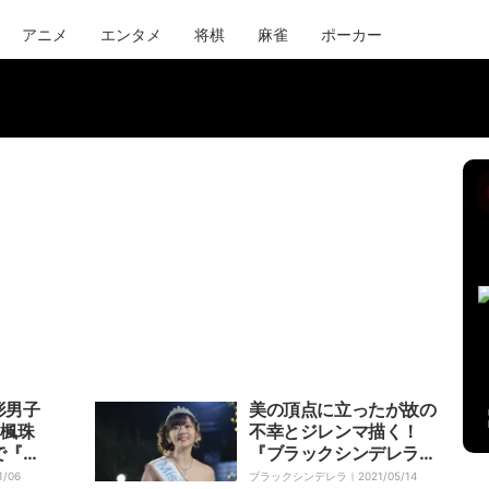
アニメ
エンタメ
将棋
麻雀
ポーカー
形男子
美の頂点に立ったが故の
尾楓珠
不幸とジレンマ描く！
で『ブ
『ブラックシンデレラ』
』に波
第4話が深すぎる
1/06
ブラックシンデレラ｜
2021/05/14