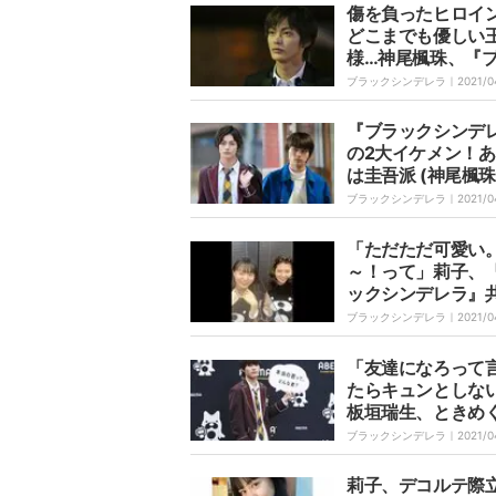
傷を負ったヒロイ
どこまでも優しい
様…神尾楓珠、『
クシンデレラ』の
ブラックシンデレラ｜
2021/0
ン役がハマりすぎ
『ブラックシンデ
の2大イケメン！
は圭吾派 (神尾楓珠
空派(板垣瑞生)？Ti
ブラックシンデレラ｜
2021/0
でアンケートを実
「ただただ可愛い
～！って」莉子、
ックシンデレラ』
愛花の第一印象を
ブラックシンデレラ｜
2021/0
「友達になろって
たらキュンとしな
板垣瑞生、ときめ
ュエーションを語
ブラックシンデレラ｜
2021/0
莉子、デコルテ際