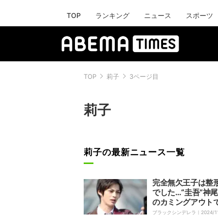
TOP
ランキング
ニュース
スポーツ
TOP
莉子
3ページ目
莉子
莉子の最新ニュース一覧
完全無欠王子は整
でした…“圭吾”神
のカミングアウト
ラックシンデレラ
ブラックシンデレラ｜
2024/1