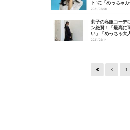
ト”に「めっちゃカ
ル！」「目の保養
2021/03/08
ない」と称賛の声
莉子の私服コーデ
ン絶賛！「最高に
い」「めっちゃ大
い」の声
2021/02/14
1