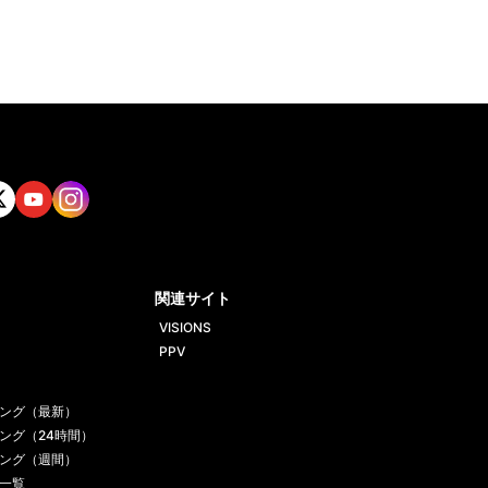
tt
Yout
Insta
ube
gram
関連サイト
VISIONS
PPV
ング（最新）
ング（24時間）
ング（週間）
一覧