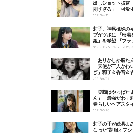
出しショット披露 
則すぎる」「可愛
る!!」とファン悶絶
2021/04/11
莉子、神尾楓珠の
プがツボに 「密着
組」を希望 『ブラ
シンデレラ』イン
ブラックシンデレラ｜
2021/0
ー
「ありかしか勝た
「天使が三人かわ
ぎ」莉子＆香音＆
理の3ショットに
2021/04/01
絶賛
「笑顔はやっぱた
ん」「最強だわ」
春らしいヘアスタ
満面の笑みを披露 
2021/03/26
ン称賛の声
莉子の手が絵具ま
なった“制服オフシ