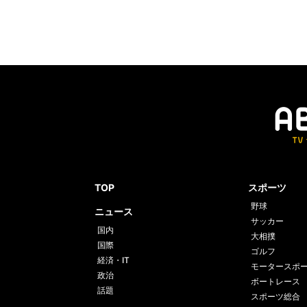
TOP
スポーツ
野球
ニュース
サッカー
国内
大相撲
国際
ゴルフ
経済・IT
モータースポ
政治
ボートレース
話題
スポーツ総合