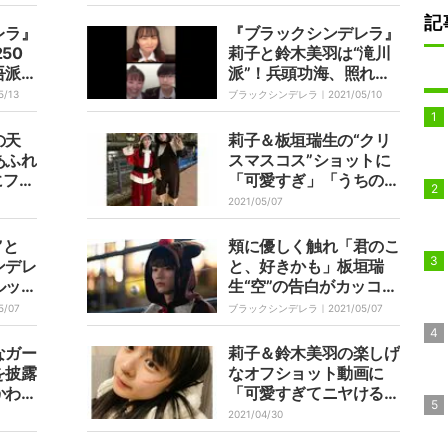
記
レラ』
『ブラックシンデレラ』
50
莉子と鈴木美羽は“滝川
吾派
派”！兵頭功海、照れ笑
板垣
いで「やっぱうまいなあ
5/13
ブラックシンデレラ｜
2021/05/10
頭功
（笑）ありがとう」
ント殺
の天
莉子＆板垣瑞生の“クリ
司、空
あふれ
スマスコス”ショットに
は滝川
にファ
「可愛すぎ」「うちのサ
ンタさんになって」とフ
2021/05/07
ァン悶絶
”と
頬に優しく触れ「君のこ
ンデレ
と、好きかも」板垣瑞
ルッキ
生“空”の告白がカッコよ
すぎる！『ブラックシン
5/07
ブラックシンデレラ｜
2021/05/07
デレラ』第3話
なガー
莉子＆鈴木美羽の楽しげ
を披露
なオフショット動画に
かわい
「可愛すぎてニヤける」
」と絶
とファン歓喜
2021/04/30