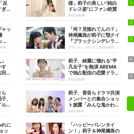
場するも…
「反
様」莉子の美しい“純白
すぎ
ドレス姿”にファン絶賛
2021/04/08
ギャッ
「何？見惚れてんの？」
番
神尾楓珠が莉子に顎クイ
ック
『ブラックシンデレラ』
タビュ
ドキドキな出会いをおさ
9/16
ブラックシンデレラ｜
2021/04/01
めた場面写真解禁
ん」
莉子、綺麗に憧れる“平
いす
凡女子”を熱演 ABEMA
古田愛
で独占配信の恋愛ドラマ
ファン
『ブラックシンデレラ』
2021/03/30
で主演
まら
莉子、香音らドラマ共演
莉子、
メンバーとの集合ショッ
イルで
ト披露「みんな鬼かわ」
ファ
「笑顔最高にかわいい」
2021/03/21
と反響
みれに
「ハッピーバレンタイ
ョッ
ン！」莉子＆神尾楓珠の