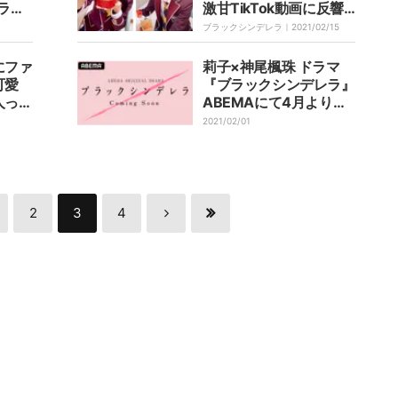
ラフ
激甘TikTok動画に反響
でしか
「顔面強すぎる」 「莉
ブラックシンデレラ｜
2021/02/15
子ちゃんにもらえたら最
高」
にファ
莉子×神尾楓珠 ドラマ
可愛
『ブラックシンデレラ』
人っぽ
ABEMAにて4月より配
信
2021/02/01
2
3
4