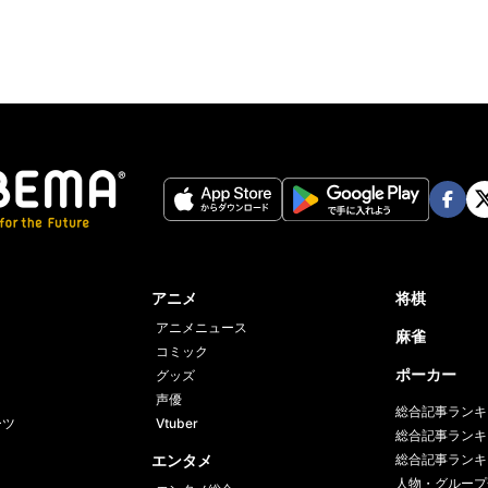
Face
Twi
book
er
アニメ
将棋
アニメニュース
麻雀
コミック
ポーカー
グッズ
声優
総合記事ランキ
ーツ
Vtuber
総合記事ランキ
エンタメ
総合記事ランキ
人物・グループ