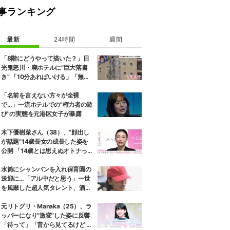
事ランキング
最新
24時間
週間
「8階にどうやって描いた？」日
光鬼怒川・廃ホテルに“巨大落書
き” 「10分あればいける」「無許
可で描かれた可能性」現役アーテ
ィストらが見解
「名前を言えない方々が全裸
で…」一流ホテルでの"権力者の遊
び"の実態を元港区女子が暴露
木下優樹菜さん（38）、“顔出し
が話題”14歳長女の成長した姿を
公開 「14歳とは思えぬオトナっぽ
さ」「優樹菜ちゃんにそっくりす
ぎる」など反響
水筒にシャンパンを入れ保育園の
送迎に…「アル中だと思う」一世
を風靡した超人気タレント、酒漬
けだった日々を告白
元リトグリ・Manaka（25）、ラ
ッパーになり“激変”した姿に反響
「待って」「昔から見てるけど 最