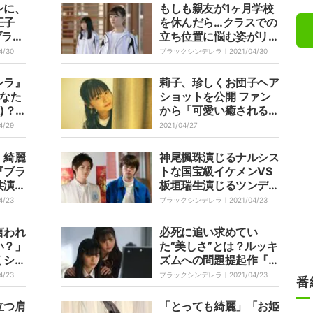
ンに、
もしも親友が1ヶ月学校
王子
を休んだら…クラスでの
ブラッ
立ち位置に悩む姿がリア
イケメ
ルすぎる『ブラックシン
4/30
ブラックシンデレラ｜
2021/04/30
デレラ』で描かれる“思
春期友情あるある”
レラ』
莉子、珍しくお団子ヘア
あなた
ショットを公開 ファン
)？
から「可愛い癒される」
kTok
「天使」の声
4/29
2021/04/27
施
。綺麗
神尾楓珠演じるナルシス
『ブラ
トな国宝級イケメンVS
共演の
板垣瑞生演じるツンデレ
語る
なミステリアスボーイ 2
4/23
ブラックシンデレラ｜
2021/04/23
人のイケメンとの恋路も
気になる『ブラックシン
言われ
必死に追い求めてい
デレラ』
い？」
た“美しさ”とは？ルッキ
くシチ
ズムへの問題提起作『ブ
る
ラックシンデレラ』第1
4/23
ブラックシンデレラ｜
2021/04/23
番
話 ド平凡女子・愛波
（莉子）がミスコンに出
立つ肩
「とっても綺麗」「お姫