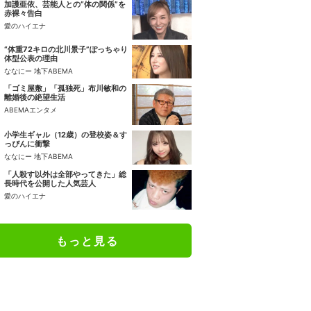
加護亜依、芸能人との“体の関係”を
赤裸々告白
愛のハイエナ
“体重72キロの北川景子”ぽっちゃり
体型公表の理由
ななにー 地下ABEMA
「ゴミ屋敷」「孤独死」布川敏和の
離婚後の絶望生活
ABEMAエンタメ
小学生ギャル（12歳）の登校姿＆す
っぴんに衝撃
ななにー 地下ABEMA
「人殺す以外は全部やってきた」総
長時代を公開した人気芸人
愛のハイエナ
もっと見る