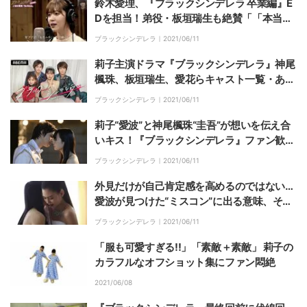
鈴木愛理、『ブラックシンデレラ 卒業編』E
Dを担当！弟役・板垣瑞生も絶賛「「本当に
素敵な人」
ブラックシンデレラ｜
2021/06/11
莉子主演ドラマ『ブラックシンデレラ』神尾
楓珠、板垣瑞生、愛花らキャスト一覧・あら
すじ（コメントあり）
ブラックシンデレラ｜
2021/06/11
莉子“愛波”と神尾楓珠“圭吾”が想いを伝え合
いキス！『ブラックシンデレラ』ファン歓喜
のハッピーエンド
ブラックシンデレラ｜
2021/06/11
外見だけが自己肯定感を高めるのではない…
愛波が見つけた“ミスコン”に出る意味、そし
て美人令嬢・百合との和解…『ブラックシン
ブラックシンデレラ｜
2021/06/11
デレラ』最終回は感涙必至
「服も可愛すぎる!!」「素敵＋素敵」 莉子の
カラフルなオフショット集にファン悶絶
2021/06/08