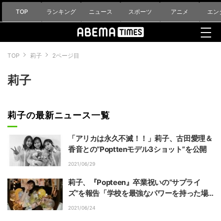
TOP
ランキング
ニュース
スポーツ
アニメ
エン
TOP
莉子
2ページ目
莉子
莉子の最新ニュース一覧
「アリカは永久不滅！！」莉子、古田愛理＆
香音との“Popttenモデル3ショット”を公開
2021/06/29
莉子、『Popteen』卒業祝いの“サプライ
ズ”を報告「学校を最強なパワーを持った場
所にしてくれたお友達」
2021/06/24