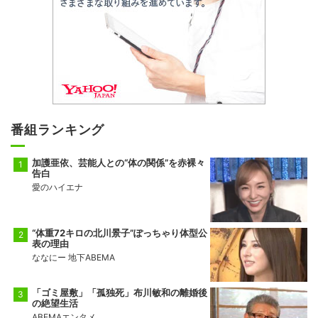
番組ランキング
加護亜依、芸能人との“体の関係”を赤裸々
告白
愛のハイエナ
“体重72キロの北川景子”ぽっちゃり体型公
表の理由
ななにー 地下ABEMA
「ゴミ屋敷」「孤独死」布川敏和の離婚後
の絶望生活
ABEMAエンタメ