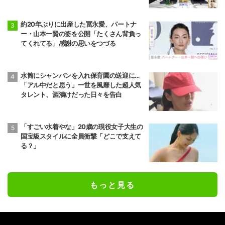
域トーナメント2026
約20年ぶりに出産した冨永愛、パートナ
ー・山本一賢の姿を公開「たくさん背負っ
てくれてる」感謝の思いをつづる
水筒にシャンパンを入れ保育園の送迎に…
「アル中だと思う」一世を風靡した超人気
タレント、酒漬けだった日々を告白
「すごい水着やな」20歳の現役女子大生の
国宝級スタイルに全員衝撃「どこで支えて
る？」
もっと見る