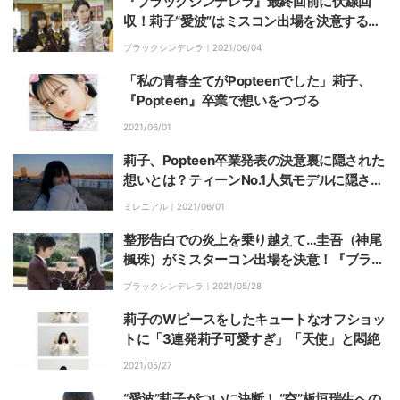
『ブラックシンデレラ』最終回前に伏線回
収！莉子“愛波”はミスコン出場を決意する
が…
ブラックシンデレラ｜
2021/06/04
「私の青春全てがPopteenでした」莉子、
『Popteen』卒業で想いをつづる
2021/06/01
莉子、Popteen卒業発表の決意裏に隠された
想いとは？ティーンNo.1人気モデルに隠され
た素顔に迫る『MILLENNIAL /ミレニアル』
ミレニアル｜
2021/06/01
整形告白での炎上を乗り越えて…圭吾（神尾
楓珠）がミスターコン出場を決意！『ブラッ
クシンデレラ』第6話
ブラックシンデレラ｜
2021/05/28
莉子のWピースをしたキュートなオフショッ
トに「3連発莉子可愛すぎ」「天使」と悶絶
2021/05/27
“愛波”莉子がついに決断！ “空”板垣瑞生への