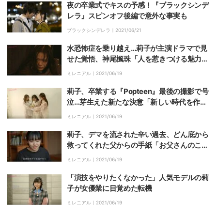
夜の卒業式でキスの予感！『ブラックシンデ
レラ』スピンオフ後編で意外な事実も
ブラックシンデレラ｜
2021/06/21
水恐怖症を乗り越え…莉子が主演ドラマで見
せた覚悟、神尾楓珠「人を惹きつける魅力が
ある」と絶賛
ミレニアル｜
2021/06/19
莉子、卒業する『Popteen』最後の撮影で号
泣…芽生えた新たな決意「新しい時代を作る
人になりたい」
ミレニアル｜
2021/06/19
莉子、デマを流された辛い過去、どん底から
救ってくれた父からの手紙「お父さんのこと
大嫌いだった」
ミレニアル｜
2021/06/19
「演技をやりたくなかった」人気モデルの莉
子が女優業に目覚めた転機
ミレニアル｜
2021/06/19