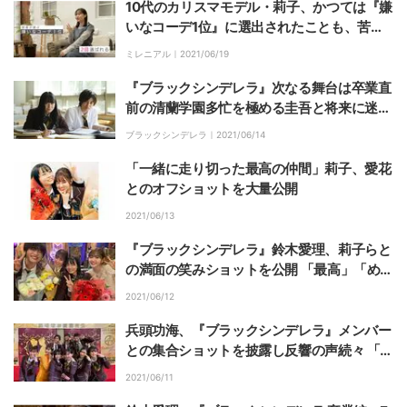
10代のカリスマモデル・莉子、かつては『嫌
いなコーデ1位』に選出されたことも、苦し
んだ時期を明かす
ミレニアル｜
2021/06/19
『ブラックシンデレラ』次なる舞台は卒業直
前の清蘭学園多忙を極める圭吾と将来に迷う
愛波がすれ違い？
ブラックシンデレラ｜
2021/06/14
「一緒に走り切った最高の仲間」莉子、愛花
とのオフショットを大量公開
2021/06/13
『ブラックシンデレラ』鈴木愛理、莉子らと
の満面の笑みショットを公開 「最高」「めっ
ちゃいい写真」と反響
2021/06/12
兵頭功海、『ブラックシンデレラ』メンバー
との集合ショットを披露し反響の声続々 「最
後の最後までキュンしっぱなしでした！」
2021/06/11