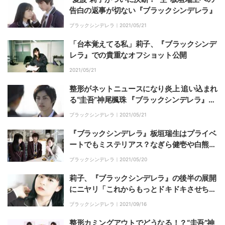
告白の返事が切ない『ブラックシンデレラ』
ブラックシンデレラ｜
2021/05/21
「台本覚えてる私」莉子、『ブラックシンデ
レラ』での貴重なオフショット公開
2021/05/21
整形がネットニュースになり炎上 追い込まれ
る“圭吾”神尾楓珠 『ブラックシンデレラ』第
5話
ブラックシンデレラ｜
2021/05/21
『ブラックシンデレラ』板垣瑞生はプライベ
ートでもミステリアス？なぎら健壱や白熊の
話で莉子らを驚かせる
ブラックシンデレラ｜
2021/05/20
莉子、『ブラックシンデレラ』の後半の展開
にニヤリ「これからもっとドキドキさせちゃ
います」
ブラックシンデレラ｜
2021/09/16
整形カミングアウトでどうなる！？“圭吾”神