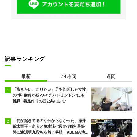
記事ランキング
最新
24時間
週間
「歩きたい、走りたい」足を切断した女性
の“夢” 麻痺が残る中で“バドミントン”にも
挑戦…義足作りの匠と共に歩む
「何が起きてるのか分からなかった」藤井
聡太竜王・名人と藤本渚七段の“超絶”最終
盤に渡辺明九段もあ然／将棋・ABEMA地