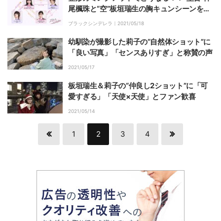
尾楓珠と“空”板垣瑞生の胸キュンシーンを総
復習！『ブラックシンデレラ』激動前半戦
ブラックシンデレラ｜
2021/05/18
幼馴染が撮影した莉子の“自然体ショット”に
「良い写真」「センスありすぎ」と称賛の声
2021/05/17
板垣瑞生＆莉子の“仲良し2ショット”に「可
愛すぎる」「天使×天使」とファン歓喜
2021/05/14
1
2
3
4