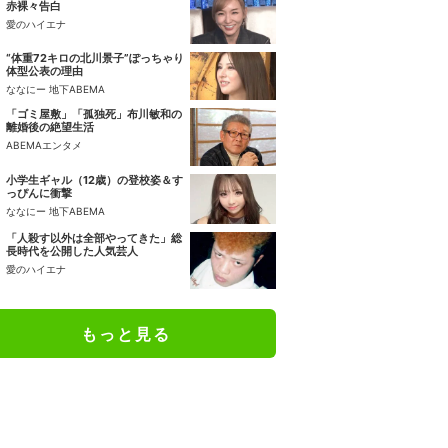
赤裸々告白
愛のハイエナ
“体重72キロの北川景子”ぽっちゃり
体型公表の理由
ななにー 地下ABEMA
「ゴミ屋敷」「孤独死」布川敏和の
離婚後の絶望生活
ABEMAエンタメ
小学生ギャル（12歳）の登校姿＆す
っぴんに衝撃
ななにー 地下ABEMA
「人殺す以外は全部やってきた」総
長時代を公開した人気芸人
愛のハイエナ
もっと見る