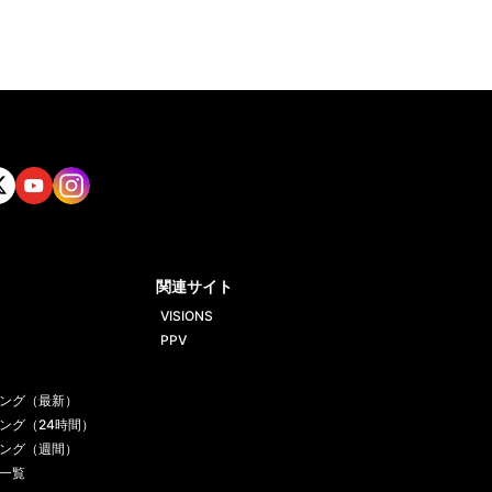
tt
Yout
Insta
ube
gram
関連サイト
VISIONS
PPV
ング（最新）
ング（24時間）
ング（週間）
一覧