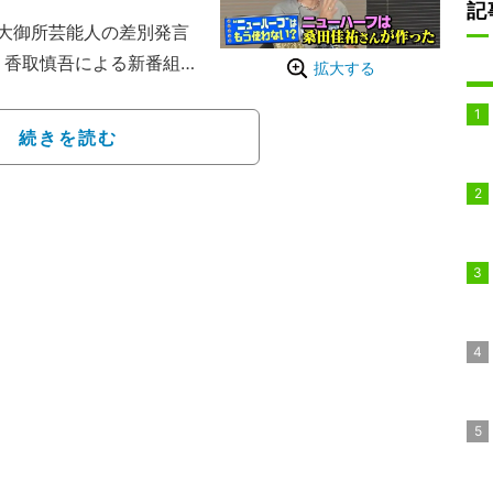
記
大御所芸能人の差別発言
、香取慎吾による新番組が
拡大する
しい別の窓」リニューアル後
に決定した。11月12日
続きを読む
下ABEMA LGBTQを
BTQのテレビでの扱い方
いう趣旨だ。