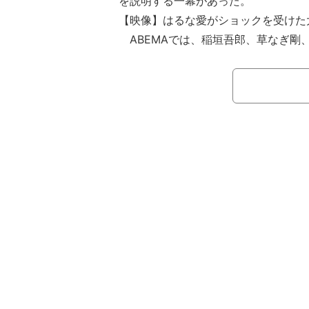
を説明する一幕があった。
【映像】はるな愛がショックを受けた
ABEMAでは、稲垣吾郎、草なぎ剛
ついに11月からスタート。「7.2 新
の番組名は「ななにー 地下ABEMA」
（日）に放送された#2では「ななにー 地
考えよう！」と題した企画が展開。LG
を話し、未来に向けた議論を行おうと