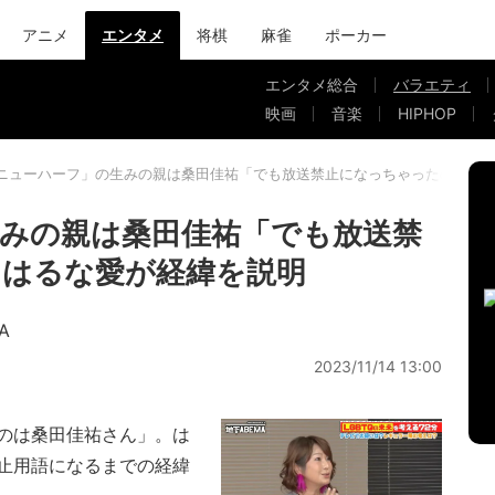
アニメ
エンタメ
将棋
麻雀
ポーカー
エンタメ総合
バラエティ
映画
音楽
HIPHOP
ニューハーフ」の生みの親は桑田佳祐「でも放送禁止になっちゃったの」は
みの親は桑田佳祐「でも放送禁
」はるな愛が経緯を説明
A
2023/11/14 13:00
のは桑田佳祐さん」。は
止用語になるまでの経緯