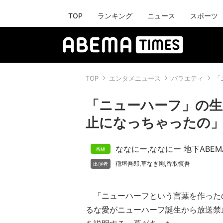
TOP
ランキング
ニュース
スポーツ
TOP
エンタメニュース
バラエティ
「
「ニューハーフ」の生
止になっちゃったの
ななにー
,
ななにー 地下ABEM
稲垣吾郎
草なぎ剛
香取慎吾
,
,
「ニューハーフという言葉を作った
るな愛がニューハーフ誕生から放送禁