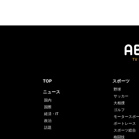
TOP
スポーツ
野球
ニュース
サッカー
国内
大相撲
国際
ゴルフ
経済・IT
モータースポ
政治
ボートレース
話題
スポーツ総合
格闘技