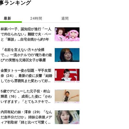
事ランキング
最新
24時間
週間
林家パー子、認知症が進行「一人
で外出られない」難聴で夫・ペー
と「筆談」…自宅全焼から約1年
「名前を言えない方々が全裸
で…」一流ホテルでの"権力者の遊
び"の実態を元港区女子が暴露
金髪タトゥー姿が話題・平手友梨
奈（24）、最新の姿に反響「結婚
してから雰囲気また変わって好
き」 2月に神尾楓珠（27）と電撃
婚
5歳でデビューした元子役・村山
輝星（16）、成長した姿に「かわ
いすぎます」「とてもステキで
す」などの反響
内田有紀の妹・澪奈（29）「なん
だ血半分だけか」 姉妹公表後メデ
ィア初取材「姉と比べて可愛くな
い」「売名行為」と言われても笑