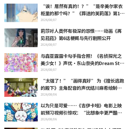
“诶！居然有真的！？”“是辛美尔家衣
柜里的那个吗？”《葬送的芙莉莲》第1集
中出现的“暗黑龙的角”公开引发粉丝惊
2026/08/07
叹
莉莎对人类怀有极深的怨恨……动画《再
见菈菈》第6话梗概与先行剧照公开
2026/08/07
与森亚露露卡勾手指合照！《名侦探光之
美少女！》声优·东山奈央的Dream Sta
ge观影报告引发“是双重奥秘啊”的反响
2026/08/07
“太强了！”“画得真好” 为《擅长逃跑
的殿下》主角配音的声优结川麻希绘制的
第13话ED插画引发赞叹
2026/08/06
以为只是可爱……《吉伊卡哇》电影上映
前预习视频引惊叹：“比想象中更严酷”
“全是关于打工的话题”的反差感
2026/08/06