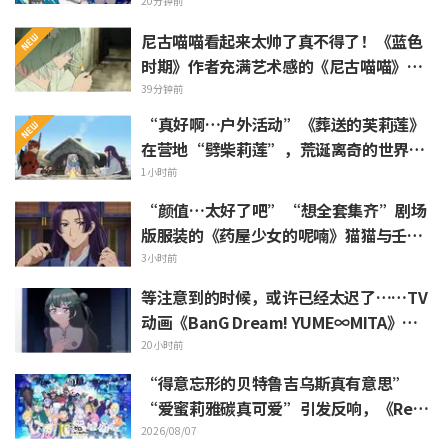
的秘密》今日7月24日上映
20分钟前
中向朱音挑衅的那个少年。
尼古喵喵看起来太帅了真不得了！《蓝色
时期》作者充满艺术感的《尼古喵喵》插
画被赞“说不定真能在艺大见到”
39分钟前
“真好啊…户外活动”《葬送的芙莉莲》
在营地“劈柴莉莲”，荒诞离奇的世界观
引发“每天都很充实呢”的反响
1小时前
“颜值…太好了吧”“想全套集齐”剧场
版服装的《药屋少女的呢喃》猫猫与壬氏
精细手办立体化
3小时前
等注意到的时候，或许已经太迟了……TV
动画《BanG Dream! YUME∞MITA》第8
集剧照与梗概公开
20小时前
“得意忘形的贝特鲁吉乌斯真有意思”
“爱蜜莉雅碳真可爱”引发反响，《ReZe
ro》动画10周年纪念活动视觉图解禁
2026/08/07