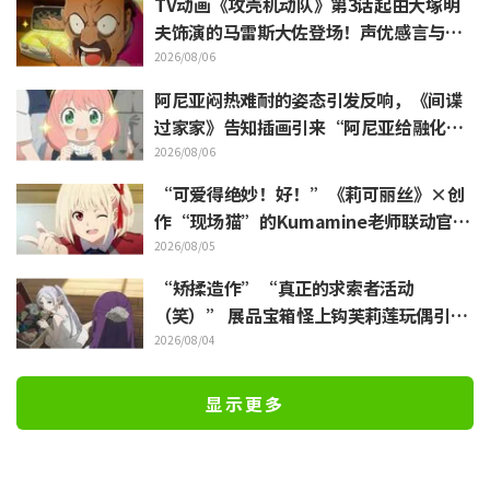
TV动画《攻壳机动队》第3话起由大塚明
夫饰演的马雷斯大佐登场！声优感言与片
尾插画公开
2026/08/06
阿尼亚闷热难耐的姿态引发反响，《间谍
过家家》告知插画引来“阿尼亚给融化
了”
2026/08/06
“可爱得绝妙！好！”《莉可丽丝》×创
作“现场猫”的Kumamine老师联动官宣
引发“好！”反响不断
2026/08/05
“矫揉造作”“真正的求索者活动
（笑）” 展品宝箱怪上钩芙莉莲玩偶引吐
槽如潮《葬送的芙莉莲》
2026/08/04
显示更多