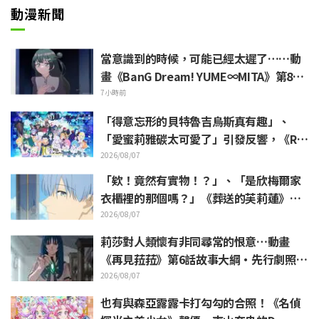
動漫新聞
當意識到的時候，可能已經太遲了……動
畫《BanG Dream! YUME∞MITA》第8集
故事大綱與劇照公開
7小時前
「得意忘形的貝特魯吉烏斯真有趣」、
「愛蜜莉雅碳太可愛了」引發反響，《Re:
Zero》動畫10周年紀念活動視覺圖解禁
2026/08/07
「欸！竟然有實物！？」、「是欣梅爾家
衣櫃裡的那個嗎？」《葬送的芙莉蓮》第1
集登場的「暗黑龍的角」公開引發粉絲驚
2026/08/07
愕
莉莎對人類懷有非同尋常的恨意…動畫
《再見菈菈》第6話故事大綱・先行劇照公
開
2026/08/07
也有與森亞露露卡打勾勾的合照！《名偵