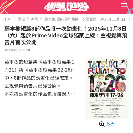
TOP
動漫
新聞
藤本樹短篇8部作品將一次動畫化！2025年11月8日（六）
藤本樹短篇8部作品將一次動畫化！2025年11月8日
（六）起於Prime Video全球獨家上線，主視覺與預
告片首次公開
2025/09/08 08:58
藤本樹的短篇集《藤本樹短篇集 1
7-21》與《藤本樹短篇集 22-26》
中，8部作品的動畫化已經確定。
主視覺與預告片已經公開。
本次將動畫化的作品包括描繪人類
滅亡後存活下來的兩人羈絆的《在
庭院裡曾經有兩隻雞》，以及青春
期衝動迸發的《佐佐木同學阻止了
放大
子彈》，戀愛心情在宇宙規模上失