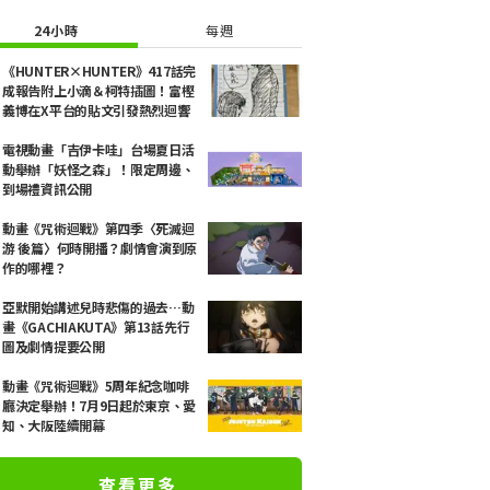
24小時
每週
《HUNTER×HUNTER》417話完
成報告附上小滴＆柯特插圖！富樫
義博在X平台的貼文引發熱烈迴響
電視動畫「吉伊卡哇」台場夏日活
動舉辦「妖怪之森」！限定周邊、
到場禮資訊公開
動畫《咒術迴戰》第四季〈死滅迴
游 後篇〉何時開播？劇情會演到原
作的哪裡？
亞默開始講述兒時悲傷的過去…動
畫《GACHIAKUTA》第13話先行
圖及劇情提要公開
動畫《咒術迴戰》5周年紀念咖啡
廳決定舉辦！7月9日起於東京、愛
知、大阪陸續開幕
查看更多