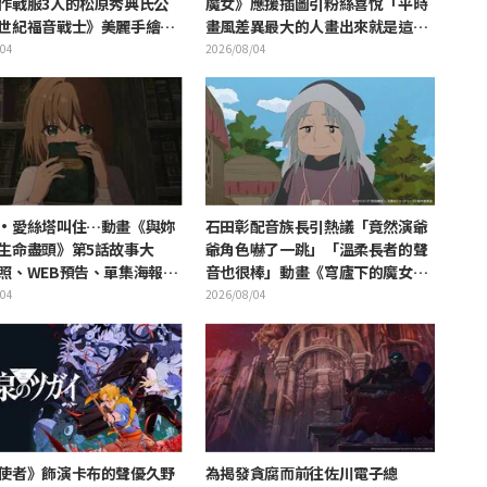
作戰服3人的松原秀典氏公
魔女》應援插圖引粉絲喜悅「平時
世紀福音戰士》美麗手繪插
畫風差異最大的人畫出來就是這
反響
樣」
/04
2026/08/04
·愛絲塔叫住…動畫《與妳
石田彰配音族長引熱議「竟然演爺
生命盡頭》第5話故事大
爺角色嚇了一跳」「溫柔長者的聲
照、WEB預告、單集海報公
音也很棒」動畫《穹廬下的魔女》
第6集
/04
2026/08/04
使者》飾演卡布的聲優久野
為揭發貪腐而前往佐川電子總