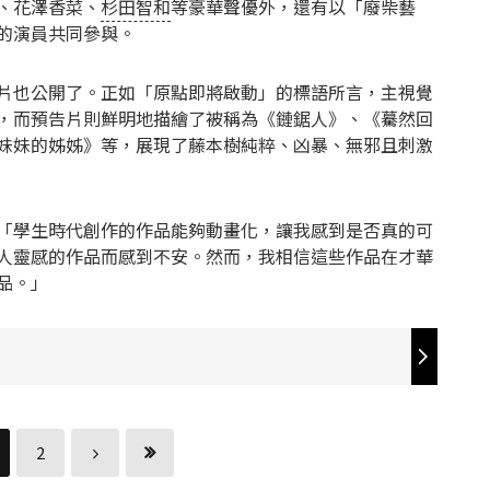
、花澤香菜、
杉田智和
等豪華聲優外，還有以「廢柴藝
的演員共同參與。
片也公開了。正如「原點即將啟動」的標語所言，主視覺
，而預告片則鮮明地描繪了被稱為《鏈鋸人》、《驀然回
妹妹的姊姊》等，展現了藤本樹純粹、凶暴、無邪且刺激
「學生時代創作的作品能夠動畫化，讓我感到是否真的可
人靈感的作品而感到不安。然而，我相信這些作品在才華
品。」
2