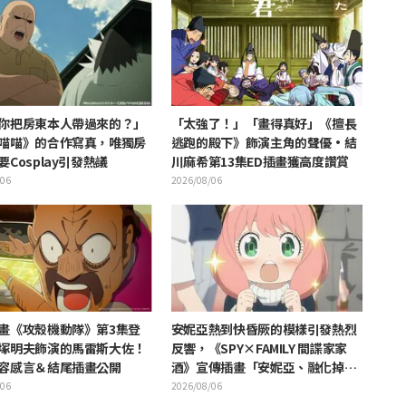
你把房東本人帶過來的？」
「太強了！」「畫得真好」《擅長
喵喵》的合作寫真，唯獨房
逃跑的殿下》飾演主角的聲優·結
Cosplay引發熱議
川麻希第13集ED插畫獲高度讚賞
/06
2026/08/06
畫《攻殼機動隊》第3集登
安妮亞熱到快昏厥的模樣引發熱烈
塚明夫飾演的馬雷斯大佐！
反響，《SPY×FAMILY 間諜家家
容感言＆結尾插畫公開
酒》宣傳插畫「安妮亞、融化掉
了」
/06
2026/08/06