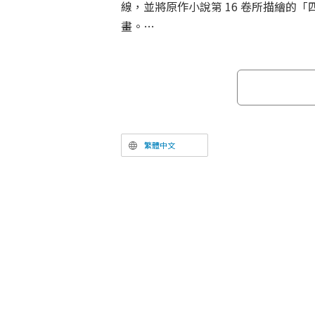
線，並將原作小說第 16 卷所描繪的
畫。
「四葉繼承篇」的關鍵人物，便是四葉
夜。身為達也與深雪阿姨的真夜，在電
等生》第 3 季中，多半是以書信委託
觸，而在本作中，她親自邀請深雪參加
會「慶春會」，這正是整個故事的開端
繁體中文