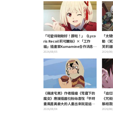
「可愛得剛剛好！讚啦！」《Lyco
「太矯
ris Recoil 莉可麗絲》×「工作
動（笑
貓」插畫家Kumamine合作消息公
芙莉蓮
開 引發「讚啦！」熱烈迴響
芙莉蓮
2026/08/05
2026/08
《飆速宅男》作者描繪《穹廬下的
「這位
魔女》應援插圖引粉絲喜悅「平時
《咒術
畫風差異最大的人畫出來就是這
脹相靠
樣」
2026/08/04
2026/08