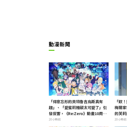
動漫新聞
「得意忘形的貝特魯吉烏斯真有
「欸！
趣」、「愛蜜莉雅碳太可愛了」引
梅爾家
發反響，《Re:Zero》動畫10周年
的芙莉
紀念活動視覺圖解禁
的角」
20小時前
20小時前