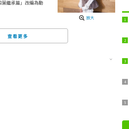
「四葉繼承篇」改編為動
放大
家的現任當主——四葉真
視動畫《魔法科高中的劣
達也協助等方式進行間接接
查看更多
由四葉總家舉辦的元旦聚
。