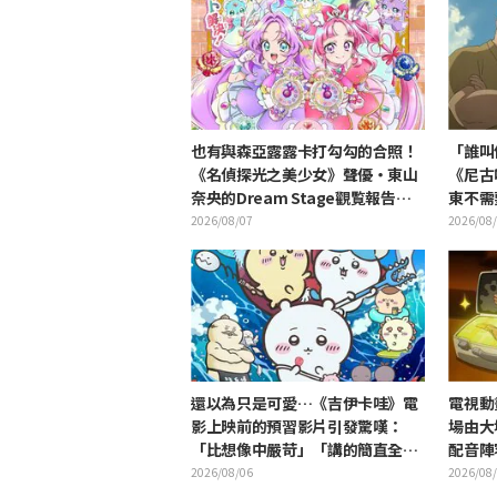
也有與森亞露露卡打勾勾的合照！
「誰叫
《名偵探光之美少女》聲優・東山
《尼古
奈央的Dream Stage觀覧報告引
東不需要
發「是奥祕·暗影天使啊」的反響
2026/08/07
2026/08
還以為只是可愛…《吉伊卡哇》電
電視動
影上映前的預習影片引發驚嘆：
場由大
「比想像中嚴苛」「講的簡直全都
配音陣
是勞動的事」反差感驚呆網友
2026/08/06
2026/08