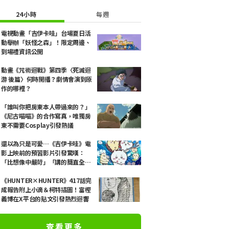
24小時
每週
電視動畫「吉伊卡哇」台場夏日活
動舉辦「妖怪之森」！限定周邊、
到場禮資訊公開
動畫《咒術迴戰》第四季〈死滅迴
游 後篇〉何時開播？劇情會演到原
作的哪裡？
「誰叫你把房東本人帶過來的？」
《尼古喵喵》的合作寫真，唯獨房
東不需要Cosplay引發熱議
還以為只是可愛…《吉伊卡哇》電
影上映前的預習影片引發驚嘆：
「比想像中嚴苛」「講的簡直全都
是勞動的事」反差感驚呆網友
《HUNTER×HUNTER》417話完
成報告附上小滴＆柯特插圖！富樫
義博在X平台的貼文引發熱烈迴響
查看更多