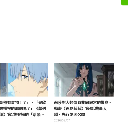
竟然有實物！？」、「是欣
莉莎對人類懷有非同尋常的恨意…
衣櫃裡的那個嗎？」《葬送
動畫《再見菈菈》第6話故事大
蓮》第1集登場的「暗黑龍
綱・先行劇照公開
公開引發粉絲驚愕
2026/08/07