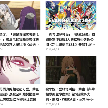
情了」「這是真探求者的活
「真希波好可愛」「動感超強」描
）」被展示的寶箱怪咬住的
繪身穿作戰服3人的松原秀典氏公
玩偶引來大量吐槽《葬送的
開《新世紀福音戰士》美麗手繪插
》
圖引發反響
/04
2026/08/04
哥哥真的超超超可愛」動畫
被學姐·愛絲塔叫住…動畫《與妳
迴戰》展覽全新繪製插圖中
相戀到生命盡頭》第5話故事大
近虎杖悠仁 粉絲無比喜悅
綱、劇照、WEB預告、單集海報公
開
/04
2026/08/04