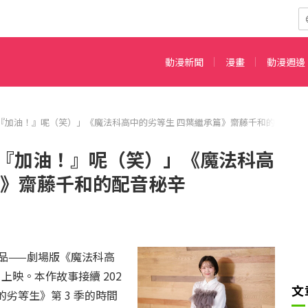
動漫新聞
漫畫
動漫週邊
『加油！』呢（笑）」《魔法科高中的劣等生 四葉繼承篇》齋藤千和的配音秘
『加油！』呢（笑）」《魔法科高
篇》齋藤千和的配音秘辛
品——劇場版《魔法科高
日上映。本作故事接續 202
文
的劣等生》第 3 季的時間