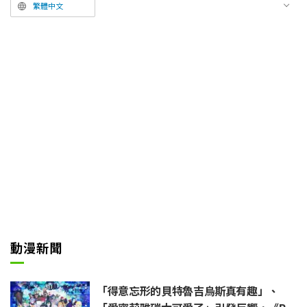
色認定為真正的敗北女角，並讓該
繁體中文
角色成為下一卷特典短篇故事（S
S）的第一女主角。官方帳號在發
布排行榜結果圖片的同時，也附上
了「恭喜獲得真正的敗北女角
（？）」的祝賀寄語。
動漫新聞
「得意忘形的貝特魯吉烏斯真有趣」、