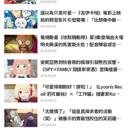
ED插畫獲高度讚賞
2026/08/06
還以為只是可愛…《吉伊卡哇》電影上映
前的預習影片引發驚嘆：「比想像中嚴
苛」「講的簡直全都是勞動的事」反差感
2026/08/06
驚呆網友
電視動畫《攻殼機動隊》第3集登場由大塚
明夫飾演的馬雷斯大佐！配音陣容感言＆
結尾插畫公開
2026/08/06
安妮亞熱到快昏厥的模樣引發熱烈反響，
《SPY×FAMILY 間諜家家酒》宣傳插畫
「安妮亞、融化掉了」
2026/08/06
「可愛得剛剛好！讚啦！」《Lycoris Rec
oil 莉可麗絲》×「工作貓」插畫家Kuma
mine合作消息公開 引發「讚啦！」熱烈
2026/08/05
迴響
「太矯情了」「這是真探求者的活動
（笑）」被展示的寶箱怪咬住的芙莉蓮玩
偶引來大量吐槽《葬送的芙莉蓮》
2026/08/04