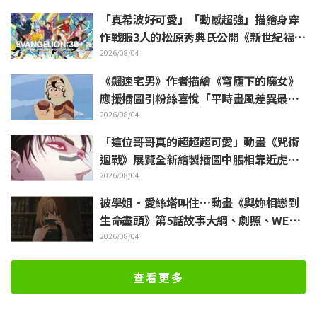
「真希波好可愛」「動感超強」描繪身穿
作戰服3人的松原秀典氏公開《新世紀福音
戰士》美麗手繪插圖引發反響
2026/08/04
《飆速宅男》作者描繪《穹廬下的魔女》
應援插圖引粉絲喜悅「平時畫風差異最大
的人畫出來就是這樣」
2026/08/04
「這位哥哥真的超超超可愛」動畫《咒術
迴戰》展覽全新繪製插圖中脹相靠近虎杖
悠仁 粉絲無比喜悅
2026/08/04
被學姐·愛絲塔叫住…動畫《與妳相戀到
生命盡頭》第5話故事大綱、劇照、WEB
預告、單集海報公開
2026/08/04
查看更多