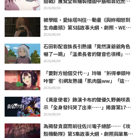
迴戰》展覽全新繪製插圖中脹相靠近虎杖
悠仁 粉絲無比喜悅
2026/08/04
被學姐·愛絲塔叫住…動畫《與妳相戀到
生命盡頭》第5話故事大綱、劇照、WEB
預告、單集海報公開
2026/08/04
石田彰配音族長引熱議「竟然演爺爺角色
嚇了一跳」「溫柔長者的聲音也很棒」動
畫《穹廬下的魔女》第6集
2026/08/04
「要對方給個交代…」玲琳“折得拳頭咔
咔響”引網友熱議「肌肉腦ww」「這什
麼表情啦」／《我是不才惡女》第4集
2026/08/04
《黃泉使者》飾演卡布的聲優久野美咲表
示「全身發抖哭了出來……」揭露第17集
“靈魂名演出”的幕後花絮
2026/08/04
為揭發貪腐而前往佐川電子總部……《攻
殼機動隊》第5集故事大綱、劇照與單集視