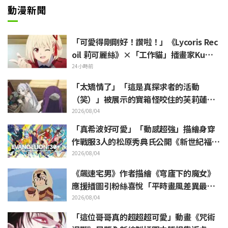
動漫新聞
「可愛得剛剛好！讚啦！」《Lycoris Rec
oil 莉可麗絲》×「工作貓」插畫家Kuma
mine合作消息公開 引發「讚啦！」熱烈
24小時前
迴響
「太矯情了」「這是真探求者的活動
（笑）」被展示的寶箱怪咬住的芙莉蓮玩
偶引來大量吐槽《葬送的芙莉蓮》
2026/08/04
「真希波好可愛」「動感超強」描繪身穿
作戰服3人的松原秀典氏公開《新世紀福音
戰士》美麗手繪插圖引發反響
2026/08/04
《飆速宅男》作者描繪《穹廬下的魔女》
應援插圖引粉絲喜悅「平時畫風差異最大
的人畫出來就是這樣」
2026/08/04
「這位哥哥真的超超超可愛」動畫《咒術