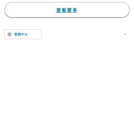
國集結而來的300名高中生FW
（前鋒）們，為了生存展開淘汰賽
查看更多
的超人氣足球漫畫之真人改編作
品。主角潔世一由高橋文哉飾演。
繁體中文