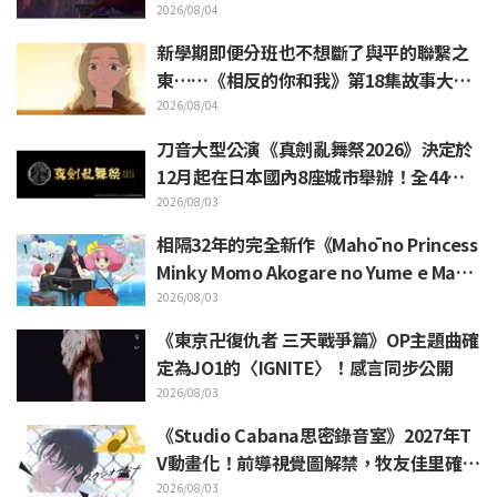
覺圖公開
2026/08/04
新學期即便分班也不想斷了與平的聯繫之
東……《相反的你和我》第18集故事大綱
與劇照解禁
2026/08/04
刀音大型公演《真劍亂舞祭2026》決定於
12月起在日本國內8座城市舉辦！全44把
刀劍男士集結
2026/08/03
相隔32年的完全新作《Mahō no Princess
Minky Momo Akogare no Yume e Mago
koro no Duo》決定於11月13日上映！陽
2026/08/03
木胡桃等聲優陣容、主視覺圖＆特報影片
《東京卍復仇者 三天戰爭篇》OP主題曲確
解禁
定為JO1的〈IGNITE〉！感言同步公開
2026/08/03
《Studio Cabana思密錄音室》2027年T
V動畫化！前導視覺圖解禁，牧友佳里確定
由單行本PV延續配音的鈴代紗弓聲演
2026/08/03