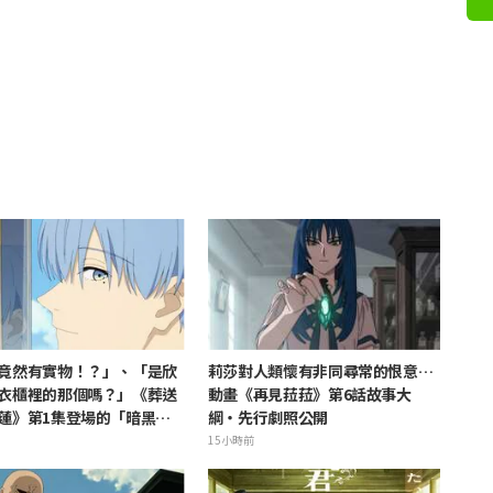
竟然有實物！？」、「是欣
莉莎對人類懷有非同尋常的恨意…
衣櫃裡的那個嗎？」《葬送
動畫《再見菈菈》第6話故事大
蓮》第1集登場的「暗黑龍
綱・先行劇照公開
公開引發粉絲驚愕
15小時前