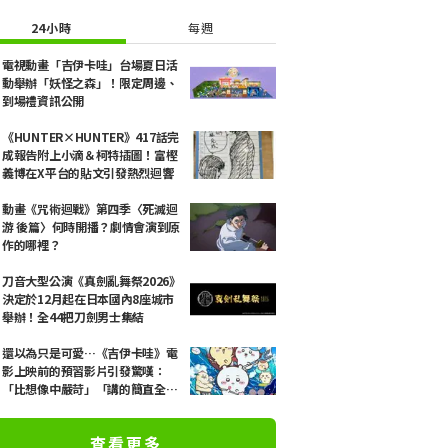
24小時
每週
電視動畫「吉伊卡哇」台場夏日活
動舉辦「妖怪之森」！限定周邊、
到場禮資訊公開
《HUNTER×HUNTER》417話完
成報告附上小滴＆柯特插圖！富樫
義博在X平台的貼文引發熱烈迴響
動畫《咒術迴戰》第四季〈死滅迴
游 後篇〉何時開播？劇情會演到原
作的哪裡？
刀音大型公演《真劍亂舞祭2026》
決定於12月起在日本國內8座城市
舉辦！全44把刀劍男士集結
還以為只是可愛…《吉伊卡哇》電
影上映前的預習影片引發驚嘆：
「比想像中嚴苛」「講的簡直全都
是勞動的事」反差感驚呆網友
查看更多