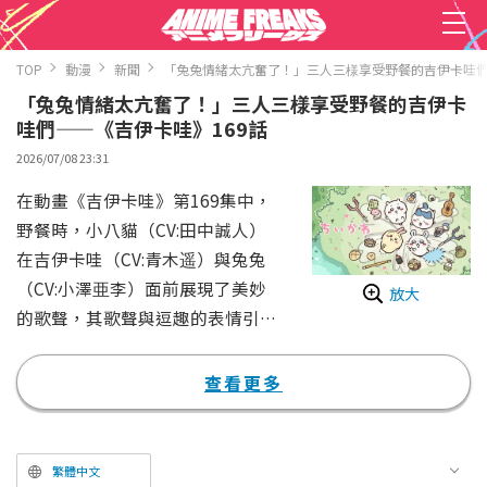
TOP
動漫
新聞
「兔兔情緒太亢奮了！」三人三様享受野餐的吉伊卡哇們
「兔兔情緒太亢奮了！」三人三様享受野餐的吉伊卡
哇們——《吉伊卡哇》169話
2026/07/08 23:31
在動畫《吉伊卡哇》第169集中，
野餐時，小八貓（CV:田中誠人）
在吉伊卡哇（CV:青木遥）與兔兔
（CV:小澤亜李）面前展現了美妙
放大
的歌聲，其歌聲與逗趣的表情引發
熱議。
168話之後延續的野餐篇來到169
查看更多
話，故事從小八貓彈唱的場景開
始。他唱的是動畫《吉伊卡哇》片
尾曲《Hitorigotsu》改編而成的
繁體中文