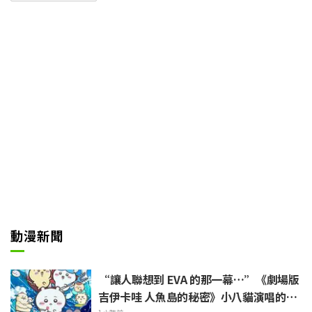
彈唱版本。小八貓一邊搖晃身體一
邊開心地歌唱，吉伊卡哇同樣搖晃
著身體聽得入神，就連一向我行我
素的兔兔，這時也一動不動地專注
聆聽小八貓的歌聲。而當唱到《Hi
torigotsu》結尾那句需要用力發
聲的歌詞「Namagawaki」時，小
八貓因太過用力，唱出了一副搞笑
的表情。
動漫新聞
“讓人聯想到 EVA 的那一幕…”《劇場版
吉伊卡哇 人魚島的秘密》小八貓演唱的不