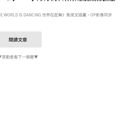
 WORLD IS DANCING 世界在起舞》鬼夜叉插畫，OP影像同步
閱讀文章
▼滾動查看下一張圖▼