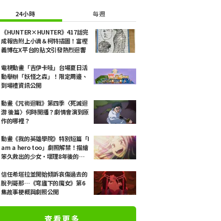
24小時
每週
《HUNTER×HUNTER》417話完
成報告附上小滴＆柯特插圖！富樫
義博在X平台的貼文引發熱烈迴響
電視動畫「吉伊卡哇」台場夏日活
動舉辦「妖怪之森」！限定周邊、
到場禮資訊公開
動畫《咒術迴戰》第四季〈死滅迴
游 後篇〉何時開播？劇情會演到原
作的哪裡？
動畫《我的英雄學院》特別短篇「I
am a hero too」劇照解禁！描繪
笨久救出的少女·壞理8年後的故
事
信任希塔拉並開始傾訴哀傷過去的
脫列哥那…《穹廬下的魔女》第6
集故事梗概與劇照公開
查看更多