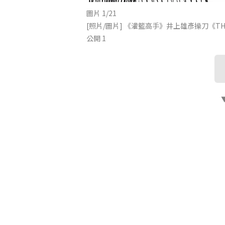
圖片 1/21
[照片/圖片] 《灌籃高手》井上雄彥操刀《THE
公開 1