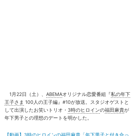
1月22日（土）、
ABEMA
オリジナル恋愛番組『
私の年下
王子さま
100人の王子編』#10が放送。スタジオゲストと
して出演したお笑いトリオ・
3時のヒロイン
の
福田麻貴
が
年下男子との理想のデートを明かした。
【動画】3時のヒロインの福田麻貴「年下男子と付き合っ