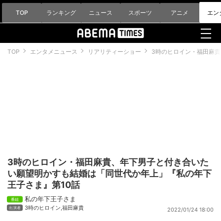
TOP
ランキング
ニュース
スポーツ
アニメ
エン
TOP
エンタメニュース
リアリティーショー
3時のヒロイン・福田麻貴
3時のヒロイン・福田麻貴、年下男子と付き合いた
い願望明かすも結婚は「同世代か年上」『私の年下
王子さま』第10話
私の年下王子さま
3時のヒロイン
,
福田麻貴
2022/01/24 18:00