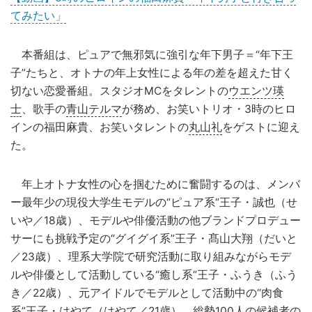
てみたい」
本番組は、ピュアで無邪気に強引な年下男子＝“年下王
子”たちと、オトナの年上女性による年の差を超えた甘く
切ない恋愛番組。スタジオMCをタレントの
ウエンツ瑛
士
、歌手の
青山テルマ
が務め、お笑いトリオ・3時のヒロ
インの福田麻貴、お笑いタレントの
丸山礼
をゲストに迎え
た。
年上オトナ女性の心を掴むために奮闘するのは、メンバ
ー最年少の現役大学生モデルの“ピュア系”王子・誠也（せ
いや／18歳）、モデルや俳優活動の他ブランドプロデュー
サーにも挑戦予定の“グイグイ系”王子・髙山大翔（だいと
／23歳）、理系大学院で研究活動に取り組みながらモデ
ルや俳優として活動している“癒し系”王子・ふうき（ふう
き／22歳）、元アイドルでモデルとして活動中の“肉食
系”王子・はやて（はやて／21歳）、総勢100人の候補者の