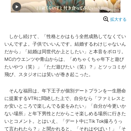
拡大する
しかし続けて、「性格とかはもう全然成熟してなくてい
いんですよ。子供でいいんです。結婚するわけじゃないん
だから」「結婚は同世代か上としたい」と本音をポロリ。
MCのウエンツや青山からは、「めちゃくちゃ年下と遊び
たいやつ（笑）」「ただ遊びたい（笑）？」とツッコミが
飛び、スタジオには笑いが巻き起こった。
そんな福田は、年下王子が個別デートプランを一生懸命
に提案するVTRに悶絶した上で、自分なら「ファミレスと
か安いところで楽しんでる姿をみたい」「自分が今更いか
ない場所」と年下男性とだからこそ楽しめる場所に行きた
いとコメント。とはいえ、「デート中にTik Tok撮ろうっ
て言われたら？」と聞かれると、「それはやばい！」「そ