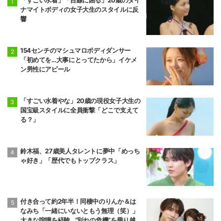
ナマイトボディの女子大生のスタイルに反
響
154センチのマシュマロボディダンサー
「初めてを…大事にとってたから」イケメ
ン男性にアピール
「すごい水着やな」20歳の現役女子大生の
国宝級スタイルに全員衝撃「どこで支えて
る？」
鈴木福、27歳美人タレントに夢中「めっち
ゃ好き」「歴代でもトップクラス」
付き合って約2年半！同棲中のりんか＆は
なみち「一緒にいないともう無理（笑）」
大きな喧嘩を経験…“別れの危機”を乗り越え