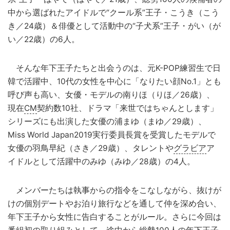
中から選ばれたアイドルで“クール系”王子・こうき（こう
き／24歳）＆俳優として活動中の“子犬系”王子・がい（が
い／22歳）の6人。
そんな年下王子たちと出会うのは、元K-POP練習生で日
韓で活躍中、10代の女性を中心に「なりたい顔No.1」とも
呼び声も高い、女優・モデルの南りほ（りほ／26歳）、
現在
CM
契約数10社、ドラマ「来世ではちゃんとします」
シリーズにも出演した女優の浦まゆ（まゆ／29歳）、
Miss World Japan2019実行委員長賞を受賞したモデルで
女優の羽鳥早紀（さき／29歳）、タレントや
グラビア
ア
イドルとして活躍中のみゆ（みゆ／28歳）の4人。
メンバーたちは執事からの指令をこなしながら、抜けが
けの個別デートやお泊り旅行などを通して仲を深め合い、
年下王子から女性に告白することがルール。さらに今回は