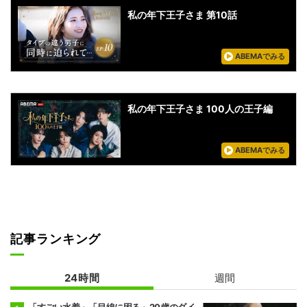
私の年下王子さま 第10話
ABEMAでみる
私の年下王子さま 100人の王子編
ABEMAでみる
記事ランキング
24時間
週間
「すごい水着」「目線に困る」20歳のダイ