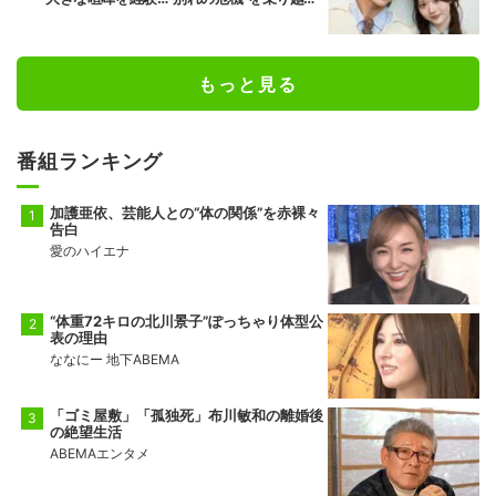
た恋人としての現在地
もっと見る
番組ランキング
加護亜依、芸能人との“体の関係”を赤裸々
告白
愛のハイエナ
“体重72キロの北川景子”ぽっちゃり体型公
表の理由
ななにー 地下ABEMA
「ゴミ屋敷」「孤独死」布川敏和の離婚後
の絶望生活
ABEMAエンタメ