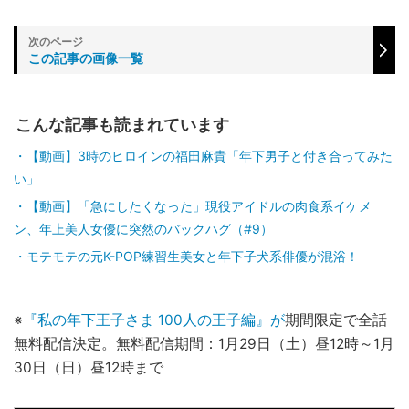
この記事の画像一覧
こんな記事も読まれています
【動画】3時のヒロインの福田麻貴「年下男子と付き合ってみた
い」
【動画】「急にしたくなった」現役アイドルの肉食系イケメ
ン、年上美人女優に突然のバックハグ（#9）
モテモテの元K-POP練習生美女と年下子犬系俳優が混浴！
※
『私の年下王子さま 100人の王子編』が
期間限定で全話
無料配信決定。無料配信期間：1月29日（土）昼12時～1月
30日（日）昼12時まで