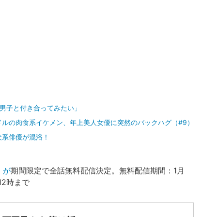
下男子と付き合ってみたい」
ドルの肉食系イケメン、年上美人女優に突然のバックハグ（#9）
犬系俳優が混浴！
』が
期間限定で全話無料配信決定。無料配信期間：1月
12時まで