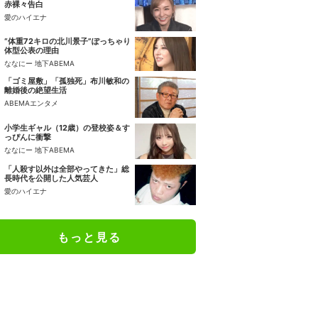
赤裸々告白
愛のハイエナ
“体重72キロの北川景子”ぽっちゃり
体型公表の理由
ななにー 地下ABEMA
「ゴミ屋敷」「孤独死」布川敏和の
離婚後の絶望生活
ABEMAエンタメ
小学生ギャル（12歳）の登校姿＆す
っぴんに衝撃
ななにー 地下ABEMA
「人殺す以外は全部やってきた」総
長時代を公開した人気芸人
愛のハイエナ
もっと見る