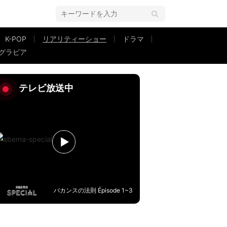
K-POP
リアリティーショー
ドラマ
グラビア
は「同世代か年上」『私の年下王子さま』第10話
テレビ放送中
バカンスの法則 Épisode 1~3