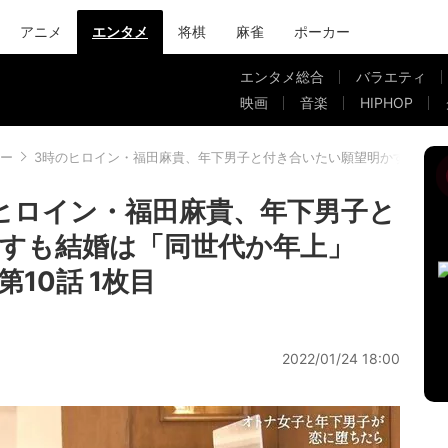
アニメ
エンタメ
将棋
麻雀
ポーカー
エンタメ総合
バラエティ
映画
音楽
HIPHOP
ー
3時のヒロイン・福田麻貴、年下男子と付き合いたい願望明かすも結婚
ヒロイン・福田麻貴、年下男子と
すも結婚は「同世代か年上」
10話 1枚目
2022/01/24 18:00