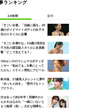
事ランキング
24時間
週間
「すごい水着」「目線に困る」20
歳のダイナマイトボディの女子大
生のスタイルに反響
「すごい水着やな」20歳の現役女
子大生の国宝級スタイルに全員衝
撃「どこで支えてる？」
154センチのマシュマロボディダ
ンサー「初めてを…大事にとって
たから」イケメン男性にアピール
鈴木福、27歳美人タレントに夢中
「めっちゃ好き」「歴代でもトッ
プクラス」
付き合って約2年半！同棲中のり
んか＆はなみち「一緒にいないと
もう無理（笑）」大きな喧嘩を経
験…“別れの危機”を乗り越えた恋