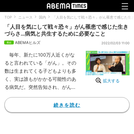
TOP
ニュース
国内
「人目を気にして戦々恐々」がん罹患で感じた生
「人目を気にして戦々恐々」がん罹患で感じた生き
づらさ…病気と共生するために必要なこと
ABEMAヒルズ
2022/02/03 11:00
毎年、新たに100万人近くがな
ると言われている「がん」。その
数は生まれてくる子どもよりも多
く、実は誰もがかかる可能性のあ
拡大する
る病気だ。突然告知され、がん当
事者となった人が抱えるさまざま
な悩みーー。団体「CancerX」
続きを読む
は、その解決に向けて活動してい
る。
【映像】がん罹患で岡崎さんが感