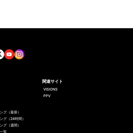
tt
Yout
Insta
ube
gram
関連サイト
VISIONS
PPV
ング（最新）
ング（24時間）
ング（週間）
一覧