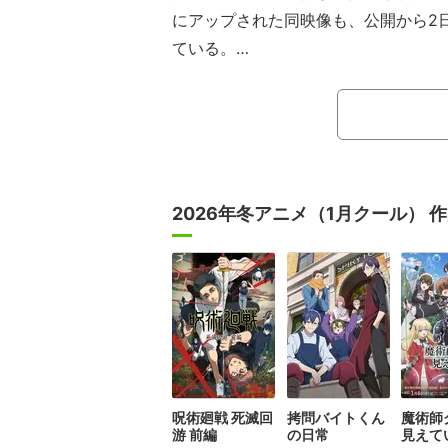
にアップされた同映像も、公開から2日
ている。
【動画】初披露されたED映像（22分
「SPY×FAMILY」は、「少年ジャ
載中の遠藤達哉氏による同名漫画が原
昏”ことロイド・フォージャー（CV
中心とした異色の“スパイアクション＋
2026年冬アニメ（1月クール） 
呪術廻戦 死滅回
拷問バイトくん
魔術師
游 前編
の日常
見えて