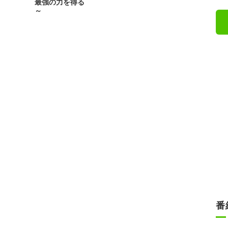
最強の力を得る
～
番