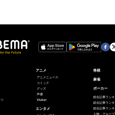
Face
Twi
book
er
アニメ
将棋
アニメニュース
麻雀
コミック
ポーカー
グッズ
声優
総合記事ランキ
ーツ
Vtuber
総合記事ランキ
エンタメ
総合記事ランキ
人物・グループ