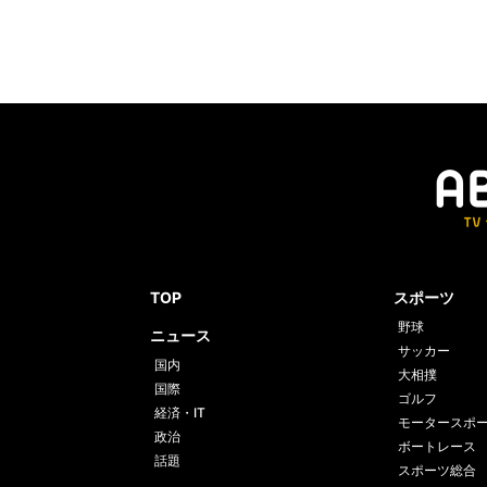
TOP
スポーツ
野球
ニュース
サッカー
国内
大相撲
国際
ゴルフ
経済・IT
モータースポ
政治
ボートレース
話題
スポーツ総合