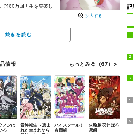
で160万回再生を突破し
記
拡大する
30秒ごろ〜）
ンプ＋」（集英社）にて連
続きを読む
作。凄腕スパイの“黄
：江口拓也）とその家族を
ホームコメディ”だ。
作品情報
もっとみる（67）
クノンは
貴族転生 ～恵ま
ハイスクール！
火喰鳥 羽州ぼろ
いる
れた生まれから
奇面組
鳶組