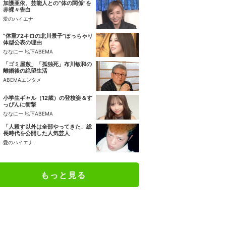
加護亜依、芸能人との“体の関係”を
赤裸々告白
愛のハイエナ
“体重72キロの北川景子”ぽっちゃり
体型公表の理由
ななにー 地下ABEMA
「ゴミ屋敷」「孤独死」布川敏和の
離婚後の絶望生活
ABEMAエンタメ
小学生ギャル（12歳）の登校姿＆す
っぴんに衝撃
ななにー 地下ABEMA
「人殺す以外は全部やってきた」総
長時代を公開した人気芸人
愛のハイエナ
もっと見る