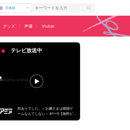
日本語
グッズ
声優
Vtuber
像に感動の声続々
テレビ放送中
対ありでした。～お嬢さまは格闘ゲ
ームなんてしない～ #1〜5【無料ビ
デオ2週間】