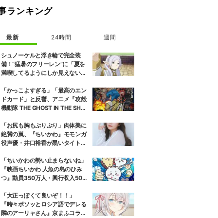
事ランキング
最新
24時間
週間
シュノーケルと浮き輪で完全装
備！“猛暑のフリーレン”に「夏を
満喫してるようにしか見えない」
『葬送のフリーレン』
「かっこよすぎる」「最高のエン
ドカード」と反響、アニメ『攻殻
機動隊 THE GHOST IN THE SHEL
L』第5話エンドカード公開
「お尻も胸もぷりぷり」肉体美に
絶賛の嵐、『ちいかわ』モモンガ
役声優・井口裕香が黒いタイトウ
ェアのトレーニング風景公開
「ちいかわの勢い止まらないね」
『映画ちいかわ 人魚の島のひみ
つ』動員350万人・興行収入50億
円突破が大きな話題に
「大正っぽくて良いぞ！！」
『時々ボソッとロシア語でデレる
隣のアーリャさん』京まふコラボ