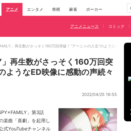
アニメ
エンタメ
将棋
麻雀
ポーカー
アニメニュース
コミック
FAMILY」再生数がさっそく160万回突破！“アーニャの人生”のようなED映
LY」再生数がさっそく160万回突
”のようなED映像に感動の声続々
2022/04/25 16:55
×FAMILY」第3話
の楽曲「喜劇」を起用し
YouTubeチャンネル