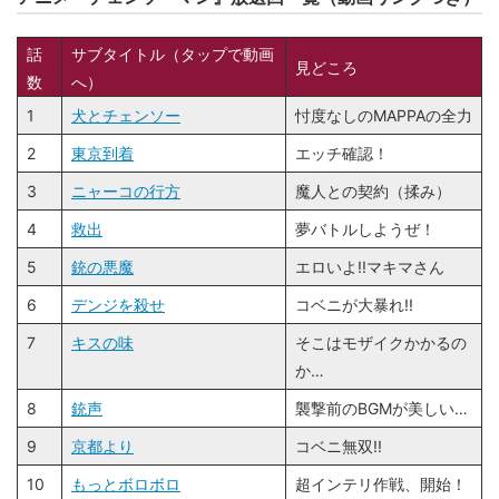
話
サブタイトル（タップで動画
見どころ
数
へ）
1
犬とチェンソー
忖度なしのMAPPAの全力
2
東京到着
エッチ確認！
3
ニャーコの行方
魔人との契約（揉み）
4
救出
夢バトルしようぜ！
5
銃の悪魔
エロいよ!!マキマさん
6
デンジを殺せ
コベニが大暴れ!!
7
キスの味
そこはモザイクかかるの
か…
8
銃声
襲撃前のBGMが美しい…
9
京都より
コベニ無双!!
10
もっとボロボロ
超インテリ作戦、開始！