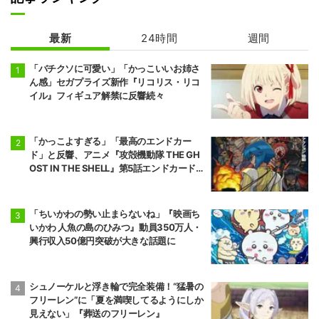
メダリスト 第2
炎炎ノ消防隊 参
期
ノ章 第2クール
最新
24時間
週間
「バチクソに可愛い」「かっこいいお姉さ
ん感」セガプライズ新作『リコリス・リコ
イル』フィギュア解禁に反響続々
「かっこよすぎる」「最高のエンドカー
ド」と反響、アニメ『攻殻機動隊 THE GH
OST IN THE SHELL』第5話エンドカード公
開
「ちいかわの勢い止まらないね」『映画ち
いかわ 人魚の島のひみつ』動員350万人・
興行収入50億円突破が大きな話題に
シュノーケルと浮き輪で完全装備！“猛暑の
フリーレン”に「夏を満喫してるようにしか
見えない」『葬送のフリーレン』