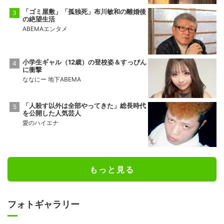
「ゴミ屋敷」「孤独死」布川敏和の離婚後
の絶望生活
ABEMAエンタメ
小学生ギャル（12歳）の登校姿＆すっぴん
に衝撃
ななにー 地下ABEMA
「人殺す以外は全部やってきた」総長時代
を公開した人気芸人
愛のハイエナ
もっと見る
フォトギャラリー