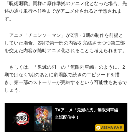
「呪術廻戦」同様に原作準拠のアニメ化となった場合、先
述の通り単行本11巻までがアニメ化されると予想されま
す。
アニメ「チェンソーマン」が2期・3期の制作を前提と
していた場合、2期で第一部の内容を完結させつつ第二部
を交えた内容が随時アニメ化されることも考えられます。
もしくは、「鬼滅の刃」の「無限列車編」のように、2
期ではなく1期のあとに劇場版で続きのエピソードを描
き、第一部のストーリーが完結するという可能性もあるで
しょう。
TVアニメ「鬼滅の刃」無限列車編
全話配信中！
ABEMAでみる