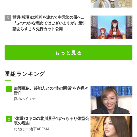
慧月(玲琳)は莉莉を連れて中元節の儀へ…
『ふつつかな悪女ではございますが』第5
話あらすじ＆先行カット公開
もっと見る
番組ランキング
加護亜依、芸能人との“体の関係”を赤裸々
告白
愛のハイエナ
“体重72キロの北川景子”ぽっちゃり体型公
表の理由
ななにー 地下ABEMA