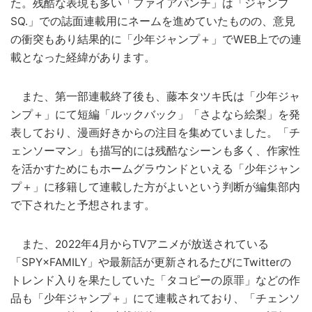
た。残酷な表現も多い「ファイアパンチ」は「ジャンプ
SQ.」での誌面連載用にネームを進めていたものの、意見
の衝突もあり結果的に「少年ジャンプ＋」でWEB上での連
載となった経緯があります。
また、第一部連載終了後も、藤本タツキ氏は「少年ジャ
ンプ＋」にて短編「ルックバック」「さよなら絵梨」を発
表しており、漫画好きからの注目を集めていました。「チ
ェンソーマン」も描写的には残酷なシーンも多く、作家性
を活かすためにもホームグラウンドといえる「少年ジャン
プ＋」に移籍して連載した方がよいという判断が編集部内
で下されたと予想されます。
また、2022年4月からTVアニメが放送されている
「SPY×FAMILY」や最新話が更新されるたびにTwitterの
トレンド入りを果たしていた「タコピーの原罪」などの作
品も「少年ジャンプ＋」にて連載されており、「チェンソ