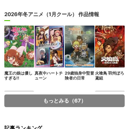
2026年冬アニメ（1月クール） 作品情報
魔王の娘は優し
真夜中ハートチ
29歳独身中堅冒
火喰鳥 羽州ぼろ
すぎる!!
ューン
険者の日常
鳶組
もっとみる（67）
記事ランキング