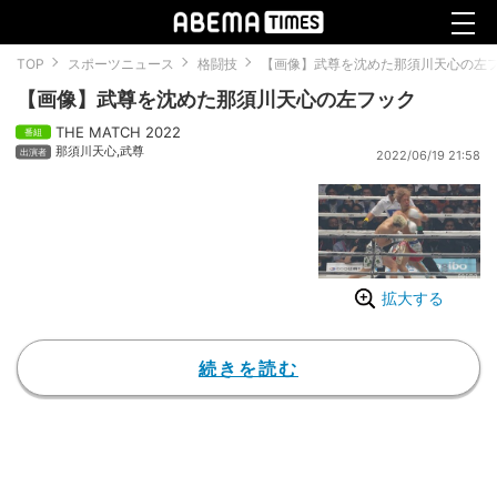
TOP
スポーツニュース
格闘技
【画像】武尊を沈めた那須川天心の左
【画像】武尊を沈めた那須川天心の左フック
THE MATCH 2022
那須川天心
,
武尊
2022/06/19 21:58
拡大する
続きを読む