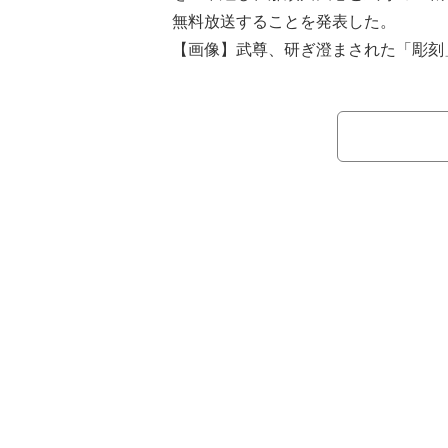
無料放送することを発表した。
【画像】武尊、研ぎ澄まされた「彫刻
『THE MATCH 2022』は、2022
ムにて開催された興行で、格闘ファン
対戦が熱望された那須川天心と武尊の
か、各団体から注目の選手たちが集い
日限りのドリームマッチが繰り広げら