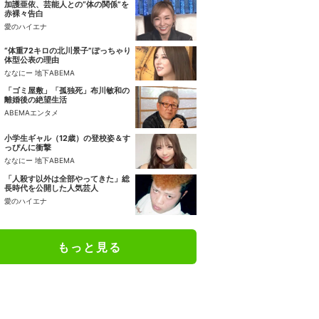
加護亜依、芸能人との“体の関係”を
赤裸々告白
愛のハイエナ
“体重72キロの北川景子”ぽっちゃり
体型公表の理由
ななにー 地下ABEMA
「ゴミ屋敷」「孤独死」布川敏和の
離婚後の絶望生活
ABEMAエンタメ
小学生ギャル（12歳）の登校姿＆す
っぴんに衝撃
ななにー 地下ABEMA
「人殺す以外は全部やってきた」総
長時代を公開した人気芸人
愛のハイエナ
もっと見る