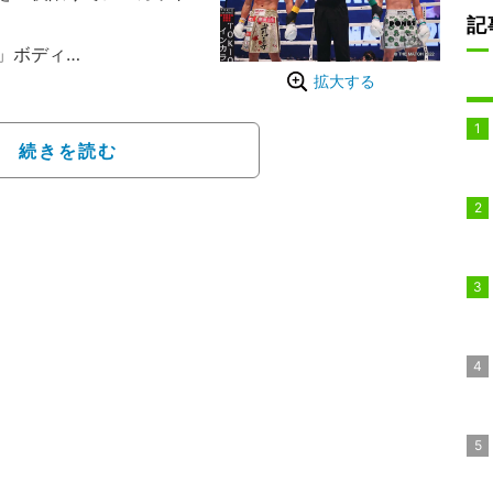
記
」ボディ
拡大する
年6月19日（日）に東京ドー
のみならず、日本中から
夢の対決が行われたほ
続きを読む
、全16試合におよぶこの
れた。