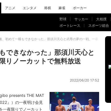
アニメ
エンタメ
将棋
麻雀
ポーカー
野球
サッカー
大相撲
ボートレース
スポーツ総合
後、初めて一睡もできなかった」那須川天心と武尊の夢の一戦、一夜限りノ
もできなかった」那須川天心と
限りノーカットで無料放送
2022/06/20 17:52
 presents THE MAT
 2022』）の一夜明け会見
を一夜限りでノーカット