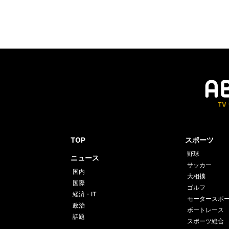
TOP
スポーツ
野球
ニュース
サッカー
国内
大相撲
国際
ゴルフ
経済・IT
モータースポ
政治
ボートレース
話題
スポーツ総合