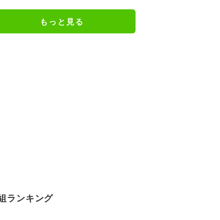
ッコミ「着ているけど着ていない
感…」
もっと見る
組ランキング