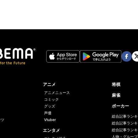
Face
Twi
book
er
アニメ
将棋
アニメニュース
麻雀
コミック
ポーカー
グッズ
声優
総合記事ランキ
ーツ
Vtuber
総合記事ランキ
エンタメ
総合記事ランキ
人物・グループ