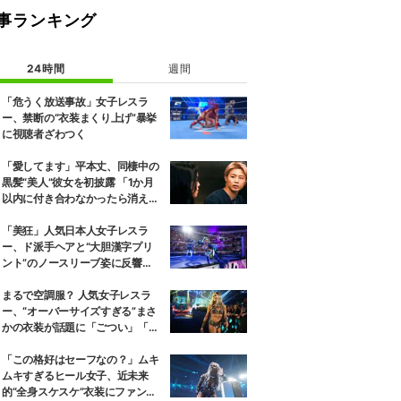
事ランキング
24時間
週間
「危うく放送事故」女子レスラ
ー、禁断の“衣装まくり上げ”暴挙
に視聴者ざわつく
「愛してます」平本丈、同棲中の
黒髪“美人”彼女を初披露 「1か月
以内に付き合わなかったら消え
る」馴れ初めも
「美狂」人気日本人女子レスラ
ー、ド派手ヘアと“大胆漢字プリ
ント”のノースリーブ姿に反響
「えらいカジュアルやな」
まるで空調服？ 人気女子レスラ
ー、“オーバーサイズすぎる”まさ
かの衣装が話題に「ごつい」「肩
幅パッドすご」
「この格好はセーフなの？」ムキ
ムキすぎるヒール女子、近未来
的“全身スケスケ”衣装にファンツ