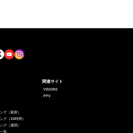
tt
Yout
Insta
ube
gram
関連サイト
VISIONS
PPV
ング（最新）
ング（24時間）
ング（週間）
一覧