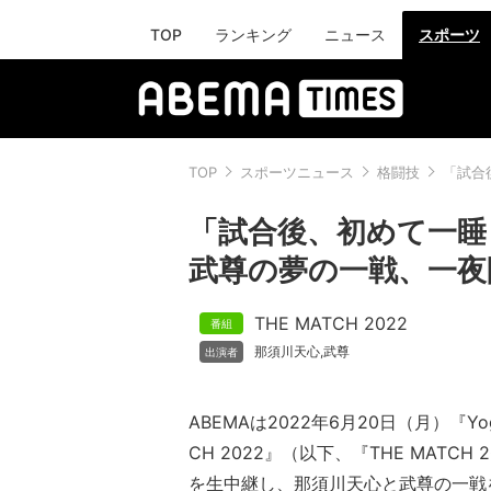
TOP
ランキング
ニュース
スポーツ
TOP
スポーツニュース
格闘技
「試合
「試合後、初めて一睡
武尊の夢の一戦、一夜
THE MATCH 2022
那須川天心
武尊
,
ABEMAは2022年6月20日（月）『Yogibo
CH 2022』（以下、『THE MATCH
を生中継し、那須川天心と武尊の一戦