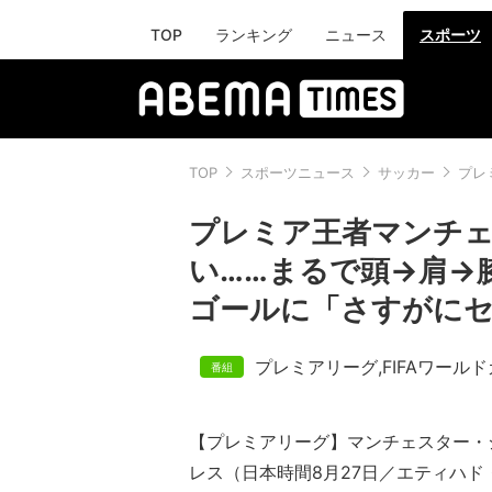
TOP
ランキング
ニュース
スポーツ
TOP
スポーツニュース
サッカー
プレ
プレミア王者マンチ
い……まるで頭→肩→
ゴールに「さすがに
プレミアリーグ
,
FIFAワール
【プレミアリーグ】マンチェスター・
レス（日本時間8月27日／エティハド