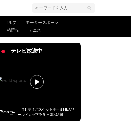
ゴルフ
モータースポーツ
格闘技
テニス
ピンボールなオウンゴールに「さすがにセーブできない」
テレビ放送中
【再】男子バスケットボールFIBAワ
ールドカップ予選 日本×韓国