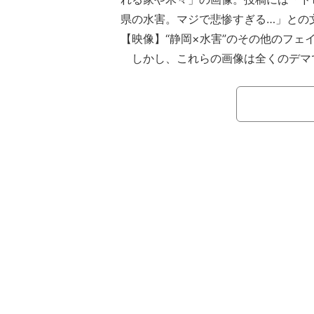
県の水害。マジで悲惨すぎる…」との
【映像】“静岡×水害”のその他のフェ
しかし、これらの画像は全くのデマで
作られたものだった。にもかかわらず
ちまち拡散されて批判が殺到する事態
画像を作成した投稿者は騒動を謝罪
めもせず、パッと見で信じ込んじゃっ
ットリテラシーの無さが露呈しました
る。