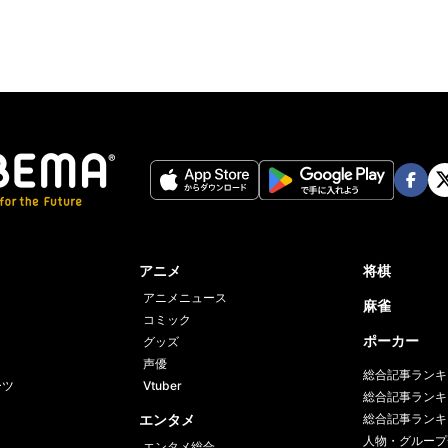
Face
Twi
book
er
アニメ
将棋
アニメニュース
麻雀
コミック
ポーカー
グッズ
声優
総合記事ランキ
ーツ
Vtuber
総合記事ランキ
エンタメ
総合記事ランキ
人物・グループ
エンタメ総合