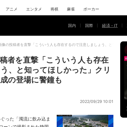
アニメ
エンタメ
将棋
麻雀
ポーカー
国内
国際
経済・IT
画像の投稿者を直撃「こういう人も存在するので注意しましょう、と知ってほ
稿者を直撃「こういう人も存在
ょう、と知ってほしかった」クリ
生成の登場に警鐘も
2022/09/29 10:01
けめぐった「濁流に飲み込ま
ローンで撮影された静岡