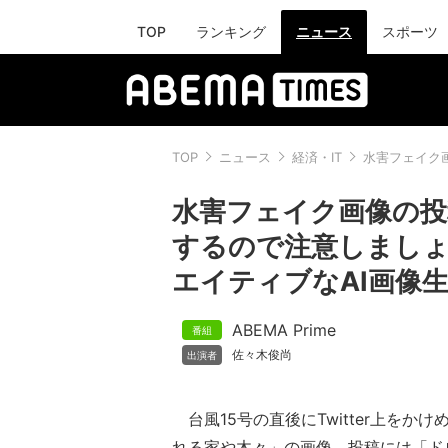
TOP
ランキング
ニュース
スポーツ
TOP
ニュース
経済・IT
水害フェイク
水害フェイク画像の投
するので注意しまし
エイティブなAI画像
ABEMA Prime
佐々木俊尚
台風15号の直後にTwitter上をか
れる家や木々」の画像。投稿には「ド