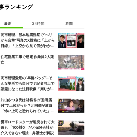
事ランキング
最新
24時間
週間
高市総理、熊本地震視察で“ヘリ
から合掌”写真のX投稿に「上から
目線」「上空から見て何がわか
る」と批判殺到…選挙ドットコム
副編集長は「SNSでの見せ方を配
住宅新築工事で感電 作業員2人死
慮する時代」と指摘
亡
高市総理愛用の“早苗バッグ”…そ
んな場所でも自分で？記者同士で
話題になった注目映像「周りが持
ちましょうか？と声をかけて
も…」
片山さつき氏は財務省の“恐竜番
付”で上位だった？元同僚が激白
「怖い上司と恐れられていた」
「関脇からおかみさんに」
愛車ロードスターが追突されて大
破も 「100対0」だと保険会社が
介入できない理由…弁護士が解説