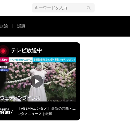
政治
話題
しかった」クリエイティブなAI画像生成の登場に警鐘も
テレビ放送中
【ABEMAエンタメ】 最新の芸能・エ
ンタメニュースを厳選！