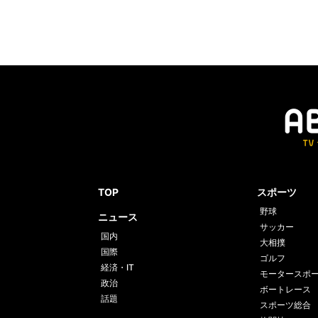
TOP
スポーツ
野球
ニュース
サッカー
国内
大相撲
国際
ゴルフ
経済・IT
モータースポ
政治
ボートレース
話題
スポーツ総合