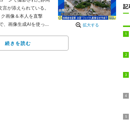
記
文言が添えられている。
イク画像＆本人を直撃
、画像生成AIを使って
拡大する
騙された人が続出し、た
に。
続きを読む
。一方で、「ろくに確か
てね。お前らの常識とネ
ね！www」とも綴ってい