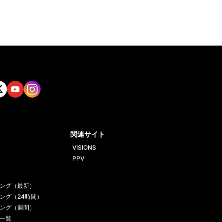
tt
Yout
Insta
ube
gram
関連サイト
VISIONS
PPV
ング（最新）
ング（24時間）
ング（週間）
一覧