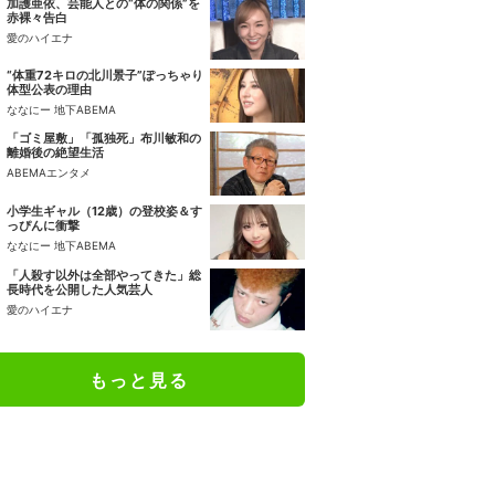
加護亜依、芸能人との“体の関係”を
赤裸々告白
愛のハイエナ
“体重72キロの北川景子”ぽっちゃり
体型公表の理由
ななにー 地下ABEMA
「ゴミ屋敷」「孤独死」布川敏和の
離婚後の絶望生活
ABEMAエンタメ
小学生ギャル（12歳）の登校姿＆す
っぴんに衝撃
ななにー 地下ABEMA
「人殺す以外は全部やってきた」総
長時代を公開した人気芸人
愛のハイエナ
もっと見る