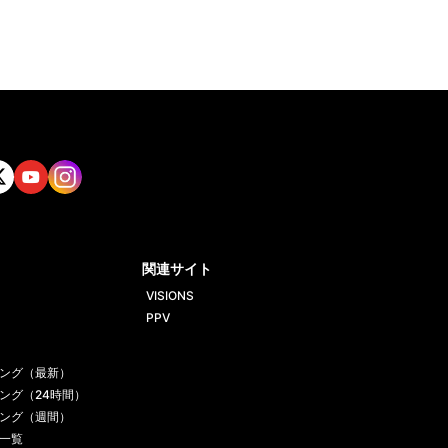
tt
Yout
Insta
ube
gram
関連サイト
VISIONS
PPV
ング（最新）
ング（24時間）
ング（週間）
一覧