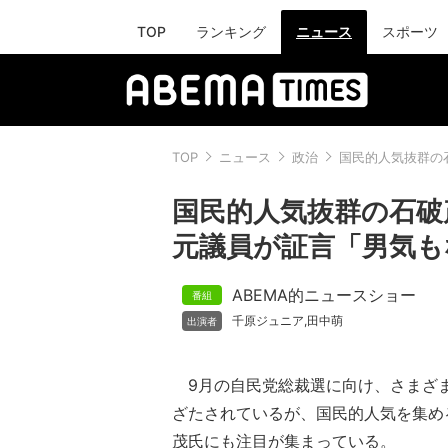
TOP
ランキング
ニュース
スポーツ
TOP
ニュース
政治
国民的人気抜群の
国民的人気抜群の石破
元議員が証言「男気も
ABEMA的ニュースショー
千原ジュニア
田中萌
,
9月の自民党総裁選に向け、さまざ
ざたされているが、国民的人気を集め
茂氏にも注目が集まっている。