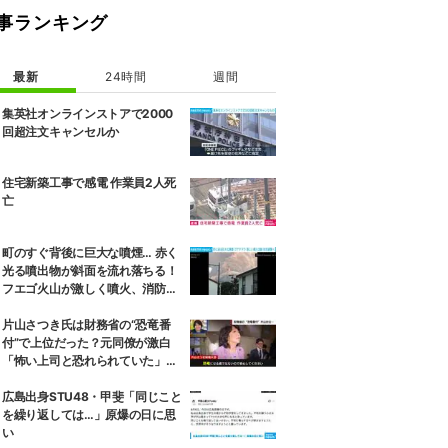
事ランキング
最新
24時間
週間
集英社オンラインストアで2000
回超注文キャンセルか
住宅新築工事で感電 作業員2人死
亡
町のすぐ背後に巨大な噴煙… 赤く
光る噴出物が斜面を流れ落ちる！
フエゴ火山が激しく噴火、消防隊
員が子どもを抱きかかえ夜間退避
に追われた緊迫の現場 グアテマラ
片山さつき氏は財務省の“恐竜番
付”で上位だった？元同僚が激白
「怖い上司と恐れられていた」
「関脇からおかみさんに」
広島出身STU48・甲斐「同じこと
を繰り返しては…」原爆の日に思
い