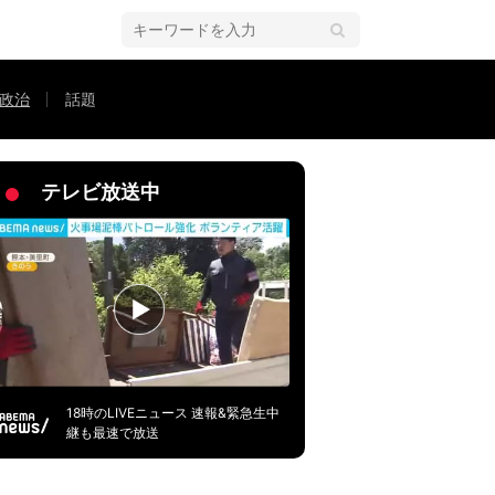
政治
話題
きない」
テレビ放送中
18時のLIVEニュース 速報&緊急生中
継も最速で放送