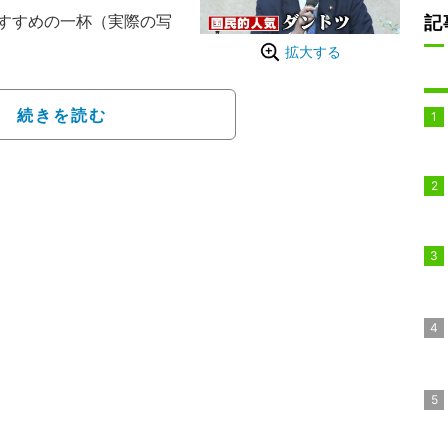
すすめの一杯（実際の写
記
拡大する
はダントツだが「裏切り
挑むも4連敗。厳しい状況
続きを読む
ちた自民党のイメージが
は乖離がみられるのだと
破氏の国民人気と党内人
に仕事した人からは『仕
事できる、できないもあ
たものがトータルで（マ