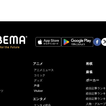
Face
Twi
book
er
アニメ
将棋
アニメニュース
麻雀
コミック
ポーカー
グッズ
声優
総合記事ランキ
ーツ
Vtuber
総合記事ランキ
エンタメ
総合記事ランキ
人物・グループ
エンタメ総合