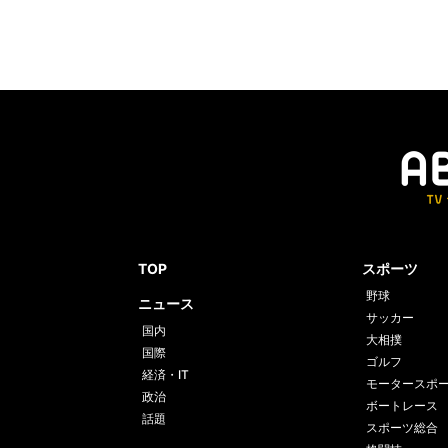
TOP
スポーツ
野球
ニュース
サッカー
国内
大相撲
国際
ゴルフ
経済・IT
モータースポ
政治
ボートレース
話題
スポーツ総合