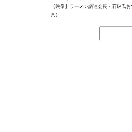
【映像】ラーメン議連会長・石破氏お
真）
キャリアは申し分なし、国民的人気
者」の汚名を着せられ、総裁選に4回
だったが、皮肉にも裏金問題で地に落
再び石破氏に追い風を吹かせた。
しかし、国民の人気と党内の人気で
か。元衆議院議員の宮崎謙介氏は「石
気の反比例はやっぱり面白くて。一緒
事したくない』って思われちゃう。仕
るし“人格”の問題もあるし、そういっ
イナスに働いている）」と明かした。