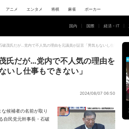
アニメ
エンタメ
将棋
麻雀
ポーカー
国内
国際
経済・IT
石破茂氏だが…党内で不人気の理由を元議員が証言「男気もないし仕事もで
茂氏だが…党内で不人気の理由を
ないし仕事もできない」
2024/08/07 06:50
まな候補者の名前が取り
る自民党元幹事長・石破