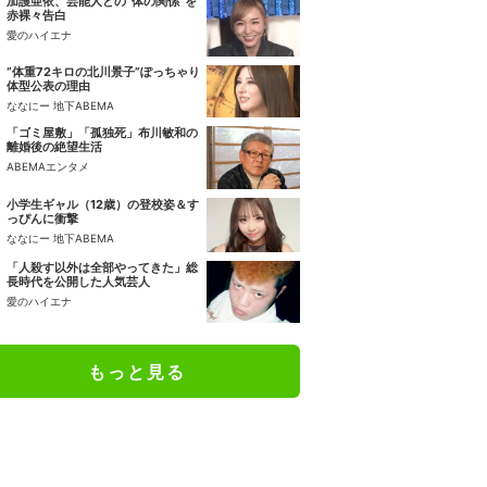
加護亜依、芸能人との“体の関係”を
赤裸々告白
愛のハイエナ
“体重72キロの北川景子”ぽっちゃり
体型公表の理由
ななにー 地下ABEMA
「ゴミ屋敷」「孤独死」布川敏和の
離婚後の絶望生活
ABEMAエンタメ
小学生ギャル（12歳）の登校姿＆す
っぴんに衝撃
ななにー 地下ABEMA
「人殺す以外は全部やってきた」総
長時代を公開した人気芸人
愛のハイエナ
もっと見る