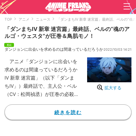
TOP
アニメ
ニュース
「ダンまちIV 新章 迷宮篇」最終話、ベルの“
「ダンまちIV 新章 迷宮篇」最終話、ベルの“魂のア
ルゴ・ウェスタ”が圧巻＆鳥肌モノ！
ダンジョンに出会いを求めるのは間違っているだろうか
2022/10/03 14:21
アニメ「ダンジョンに出会いを
求めるのは間違っているだろうか
IV 新章 迷宮篇」（以下「ダンま
ちIV」）最終話で、主人公・ベル
拡大する
（CV：松岡禎丞）が圧巻の必殺
技を披露した。
【動画】ベルが必殺技“アルゴ・
続きを読む
ウェスタ”を披露（13分50秒ご
ろ〜）
「ダンまちIV」は、シリーズ累