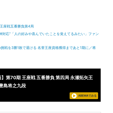
王座戦五番勝負第4局
神対応”「人の好みや喜んでいたことを覚えてるみたい」ファン
の挑戦を3勝1敗で退ける 名誉王座資格獲得まであと1期に／将
】第70期 王座戦 五番勝負 第四局 永瀬拓矢王
 豊島将之九段
ABEMAでみる