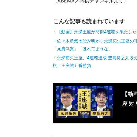
（
ABEMA
／将棋チャンネルより）
こんな記事も読まれています
【動画】永瀬王座が防衛4連覇を果たした
佐々木勇気七段が明かす永瀬拓矢王座の“
「兄貴気質」「ほれてまうな」
永瀬拓矢王座、4連覇達成 豊島将之九段
棋・王座戦五番勝負
【動画
座 対