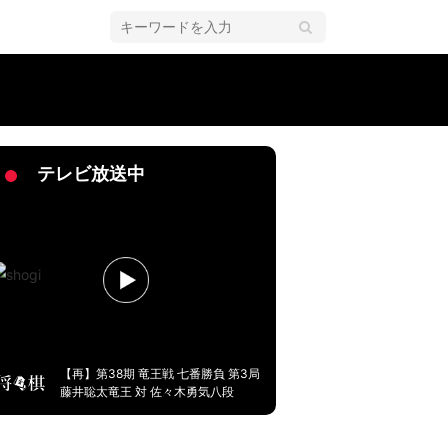
棋・王座戦五番勝負
テレビ放送中
【再】第38期 竜王戦 七番勝負 第3局
藤井聡太竜王 対 佐々木勇気八段