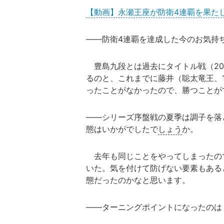
【動画】永瀬王座が防衛4連覇を果た
――防衛4連覇を達成した今のお気持
豊島九段とは過去にタイトル戦（20
るのと、これまでに藤井（聡太竜王、
ったことがなかったので、勝つことが
――シリーズ序盤戦の夏季は調子を落
態はいかがでしたで
しょう
か。
去年も同じことをやってしまったの
いた。気を付けて防げない要素もある
態だったのかなと思います。
――ターニングポイントになったのは