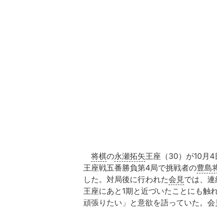
将棋
の
永瀬拓矢
王座（30）が10
王座戦五番勝負第4局で挑戦者の
豊島
した。対局後に行われた
会見
では、連
王座にあと1期と近づいたことにも触
頑張りたい」と意欲を語っていた。会