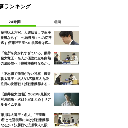
事ランキング
24時間
週間
藤井聡太六冠、大逆転負けで王座
挑戦ならず 「七冠復帰」への切符
逃す 伊藤匠王座への挑戦者は広瀬
章人九段に決定
「急所を突かれすぎている」藤井
聡太竜王・名人が優位に立ち白熱
の最終盤へ！挑戦権獲得なるか、
広瀬章人九段が粘るか／将棋・王
座戦
「不思議で前例がない将棋」藤井
聡太竜王・名人VS広瀬章人九段
注目の決勝戦！挑戦権獲得するの
はどっちだ／将棋・王座戦
【藤井聡太 速報】2026年最新の
対局結果・次戦予定まとめ｜リア
ルタイム更新
藤井聡太竜王・名人、“王座奪
還”と七冠復帰に向け挑戦権獲得
なるか！決勝戦で広瀬章人九段と