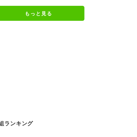
激突／将棋・王座戦
もっと見る
組ランキング