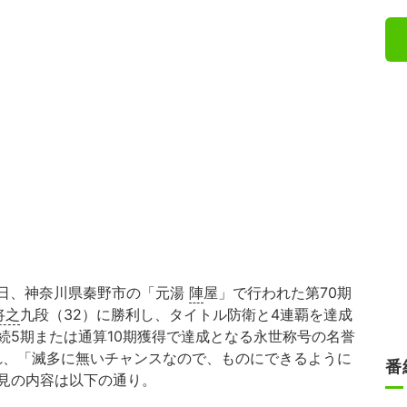
月4日、神奈川県秦野市の「元湯
陣
屋」で行われた第70期
将之
九段（32）に勝利し、タイトル防衛と4連覇を達成
続5期または通算10期獲得で達成となる永世称号の名誉
れ、「滅多に無いチャンスなので、ものにできるように
番
見の内容は以下の通り。