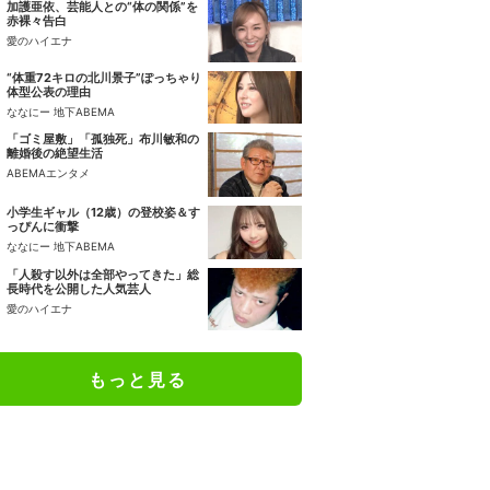
加護亜依、芸能人との“体の関係”を
赤裸々告白
愛のハイエナ
“体重72キロの北川景子”ぽっちゃり
体型公表の理由
ななにー 地下ABEMA
「ゴミ屋敷」「孤独死」布川敏和の
離婚後の絶望生活
ABEMAエンタメ
小学生ギャル（12歳）の登校姿＆す
っぴんに衝撃
ななにー 地下ABEMA
「人殺す以外は全部やってきた」総
長時代を公開した人気芸人
愛のハイエナ
もっと見る