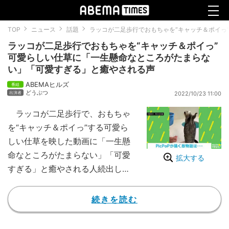
TOP
ニュース
話題
ラッコが二足歩行でおもちゃを“キャッチ＆ポイっ
ラッコが二足歩行でおもちゃを“キャッチ＆ポイっ”
可愛らしい仕草に「一生懸命なところがたまらな
い」「可愛すぎる」と癒やされる声
ABEMAヒルズ
どうぶつ
2022/10/23 11:00
ラッコが二足歩行で、おもちゃ
を“キャッチ＆ポイっ”する可愛ら
しい仕草を映した動画に「一生懸
命なところがたまらない」「可愛
拡大する
すぎる」と癒やされる人続出して
いる。
【映像】ラッコが二足歩行で「キ
続きを読む
ャッチ＆ポイっ」
投稿者の三重・鳥羽市にある鳥