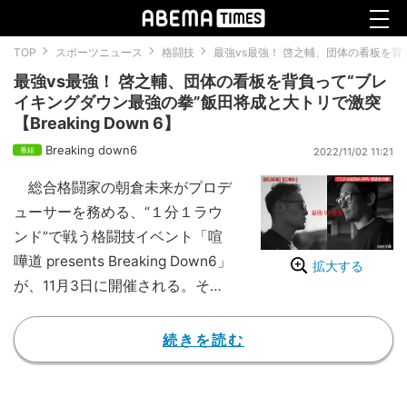
TOP
スポーツニュース
格闘技
最強vs最強！ 啓之輔、団体の看板を背負
最強vs最強！ 啓之輔、団体の看板を背負って“ブレ
イキングダウン最強の拳”飯田将成と大トリで激突
【Breaking Down 6】
Breaking down6
2022/11/02 11:21
総合格闘家の朝倉未来がプロデ
ューサーを務める、“１分１ラウ
ンド”で戦う格闘技イベント「喧
嘩道 presents Breaking Down6」
拡大する
が、11月3日に開催される。その
大トリを飾る注目カード「啓之輔
vs飯田将成」の二人を大会前に取
続きを読む
材した。
【複数画像】グラドル仁義なき戦