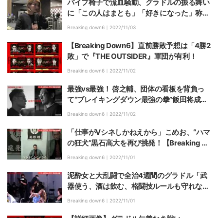
パイプ椅子で流血騒動、グラドルの振る舞い
に「この人はまとも」「好きになった」称賛
の声続々
Breaking down6｜
2022/11/03
【Breaking Down6】直前勝敗予想は「4勝2
敗」で『THE OUTSIDER』軍団が有利！
Breaking down6｜
2022/11/02
最強vs最強！ 啓之輔、団体の看板を背負っ
て“ブレイキングダウン最強の拳”飯田将成と
大トリで激突【Breaking Down 6】
Breaking down6｜
2022/11/02
「仕事がVシネしかねえから」こめお、“ハマ
の狂犬”黒石高大を再び挑発！【Breaking D
own6】
Breaking down6｜
2022/11/01
泥酔女と大乱闘で全治4週間のグラドル「武
器使う、酒は飲む、格闘技ルールも守れな
い」怒りのボコボコ宣言【Breaking Down
Breaking down6｜
2022/11/01
6】