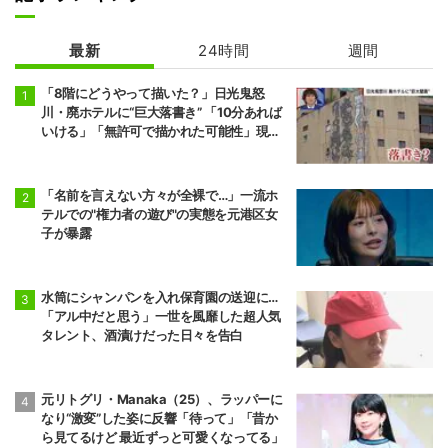
最新
24時間
週間
「8階にどうやって描いた？」日光鬼怒
川・廃ホテルに“巨大落書き” 「10分あれば
いける」「無許可で描かれた可能性」現役
アーティストらが見解
「名前を言えない方々が全裸で…」一流ホ
テルでの"権力者の遊び"の実態を元港区女
子が暴露
水筒にシャンパンを入れ保育園の送迎に…
「アル中だと思う」一世を風靡した超人気
タレント、酒漬けだった日々を告白
元リトグリ・Manaka（25）、ラッパーに
なり“激変”した姿に反響「待って」「昔か
ら見てるけど 最近ずっと可愛くなってる」