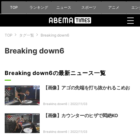
TOP
ランキング
ニュース
スポーツ
アニメ
エン
TOP
タグ一覧
Breaking down6
Breaking down6
Breaking down6の最新ニュース一覧
【画像】アゴの先端を打ち抜かれるこめお
Breaking down6｜
2022/11/03
【画像】カウンターのヒザで悶絶KO
Breaking down6｜
2022/11/03