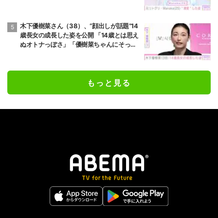
木下優樹菜さん（38）、“顔出しが話題”14
歳長女の成長した姿を公開 「14歳とは思え
ぬオトナっぽさ」「優樹菜ちゃんにそっく
りすぎる」など反響
もっと見る