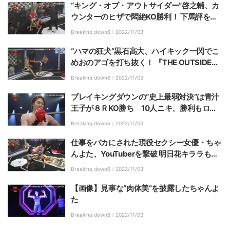
“キング・オブ・アウトサイダー”啓之輔、カ
ウンターのヒザで悶絶KO勝利！ 下馬評を覆
し飯田将成を撃破で「THE OUTSIDER最
Breaking down6｜
2022/11/03
高！」【BreakingDown6】
“ハマの狂犬”黒石高大、ハイキック一閃でこ
めおのアゴを打ち抜く！ 『THE OUTSIDE
R』以来7年ぶりリングで勇姿【BreakingDo
Breaking down6｜
2022/11/03
wn6】
ブレイキングダウンの“史上最弱対決”は青汁
王子が８ＲKO勝ち 10人ニキ、勝利もロー
ルス・ロイスも逃す【BreakingDown6】
Breaking down6｜
2022/11/03
仕事をバカにされた現役セクシー女優・ちゃ
んよた、YouTuberを撃破 明日花キララも思
わず興奮「スカッとしました」【BreakingD
Breaking down6｜
2022/11/03
own6】
【画像】見事な“肉体美”を披露したちゃんよ
た
Breaking down6｜
2022/11/03