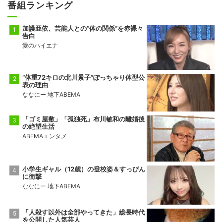
番組ランキング
加護亜依、芸能人との“体の関係”を赤裸々
告白
愛のハイエナ
“体重72キロの北川景子”ぽっちゃり体型公
表の理由
ななにー 地下ABEMA
「ゴミ屋敷」「孤独死」布川敏和の離婚後
の絶望生活
ABEMAエンタメ
小学生ギャル（12歳）の登校姿＆すっぴん
に衝撃
ななにー 地下ABEMA
「人殺す以外は全部やってきた」総長時代
を公開した人気芸人