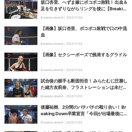
坂口杏里、へずま嫁にボコボコ敗戦！ 出血＆
足を引きずりながらリングを後に【Breakin
gDown6】
Breaking down6｜
2022/11/03
【画像】坂口杏里、ボコボコ敗戦で口の中流
血
Breaking down6｜
2022/11/03
【画像】セクシーポーズで挑発するグラドル
Breaking down6｜
2022/11/03
試合後の握手も断固拒否！ みらたむに圧勝し
た緒方友莉奈、フラストレーションは未だ解
消されず【BreakingDown6】
Breaking down6｜
2022/11/03
後藤祐樹、2分間のバチバチの殴り合い！ Br
eaking Down卒業宣言「今回が出場最後に
なります」
Breaking down6｜
2022/11/03