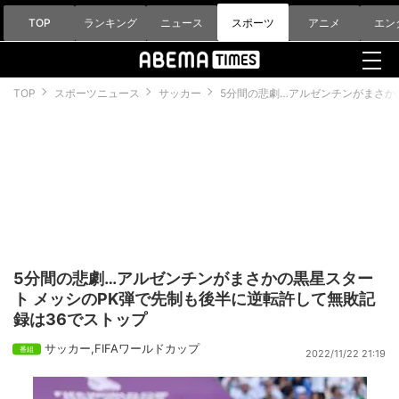
TOP
ランキング
ニュース
スポーツ
アニメ
エン
TOP
スポーツニュース
サッカー
5分間の悲劇…アルゼンチンがまさか
5分間の悲劇…アルゼンチンがまさかの黒星スター
ト メッシのPK弾で先制も後半に逆転許して無敗記
録は36でストップ
サッカー
,
FIFAワールドカップ
2022/11/22 21:19