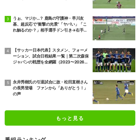
判断力と飛び出しでビッグセーブ
うぉ、マジか…？ 鹿島の守護神・早川友
基、超反応で“衝撃の光景”「ヤバい」「こ
れ触るのか？」相手選手ドン引き→右手一
本“スーパーセーブ”
【サッカー日本代表】スタメン、フォーメ
ーション、試合日程結果 一覧｜第二次森保
ジャパンの戦歴を全網羅（2023〜2026
年）
永井秀樹氏の引退試合に故・松田直樹さん
の長男登場 ファンから「ありがとう！」
の声
もっと見る
番組ランキング