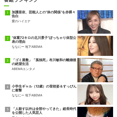
加護亜依、芸能人との“体の関係”を赤裸々
告白
愛のハイエナ
“体重72キロの北川景子”ぽっちゃり体型公
表の理由
ななにー 地下ABEMA
「ゴミ屋敷」「孤独死」布川敏和の離婚後
の絶望生活
ABEMAエンタメ
小学生ギャル（12歳）の登校姿＆すっぴん
に衝撃
ななにー 地下ABEMA
「人殺す以外は全部やってきた」総長時代
を公開した人気芸人