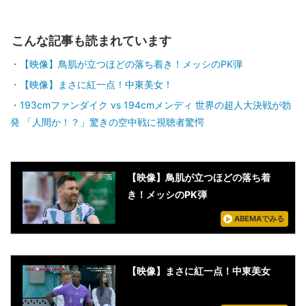
こんな記事も読まれています
【映像】鳥肌が立つほどの落ち着き！メッシのPK弾
【映像】まさに紅一点！中東美女！
193cmファンダイク vs 194cmメンディ 世界の超人大決戦が勃
発 「人間か！？」驚きの空中戦に視聴者驚愕
【映像】鳥肌が立つほどの落ち着
き！メッシのPK弾
ABEMAでみる
【映像】まさに紅一点！中東美女