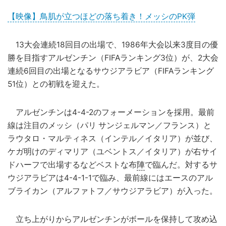
【映像】鳥肌が立つほどの落ち着き！メッシのPK弾
13大会連続18回目の出場で、1986年大会以来3度目の優
勝を目指すアルゼンチン（FIFAランキング3位）が、2大会
連続6回目の出場となるサウジアラビア（FIFAランキング
51位）との初戦を迎えた。
アルゼンチンは4-4-2のフォーメーションを採用。最前
線は注目のメッシ（パリ サンジェルマン／フランス）と
ラウタロ・マルティネス（インテル／イタリア）が並び、
ケガ明けのディマリア（ユベントス／イタリア）が右サイ
ドハーフで出場するなどベストな布
陣
で臨んだ。対するサ
ウジアラビアは4-4-1-1で臨み、最前線にはエースのアル
ブライカン（アルファトフ／サウジアラビア）が入った。
立ち上がりからアルゼンチンがボールを保持して攻め込