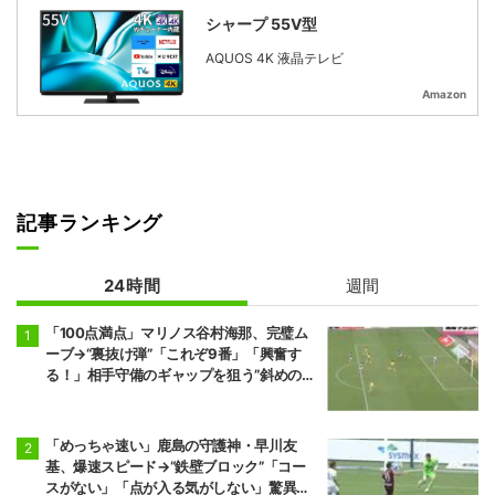
シャープ 55V型
AQUOS 4K 液晶テレビ
Amazon
記事ランキング
24時間
週間
「100点満点」マリノス谷村海那、完璧ム
ーブ→“裏抜け弾”「これぞ9番」「興奮す
る！」相手守備のギャップを狙う”斜めの抜
け出し”
「めっちゃ速い」鹿島の守護神・早川友
基、爆速スピード→“鉄壁ブロック”「コー
スがない」「点が入る気がしない」驚異の