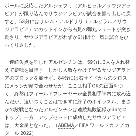
ボールに反応したアルシェフリ（アルヒラル／サウジアラ
ビア）が蹴り込んでサウジアラビアが試合を振り出しに戻
すと、53分にはサレム・アルドサリ（アルヒラル／サウ
ジアラビア）のカットインから右足の弾丸シュートが突き
刺さり、サウジアラビアがわずか5分間で一気に試合をひ
っくり返した。
連続失点を許したアルゼンチンは、59分に3人を入れ替
えて逆転を目指す。しかし人数をかけて守るサウジアラビ
アのブロックを崩せず。84分には右サイドからの
クロ
ス
にメッシが頭で合わせたが、ここは相手GKの正面をつ
く。終盤はフィールドプレーヤーが全員相手陣内に攻め込
んだが、追いつくことはできずに終了のホイッスル。まさ
かの敗戦となったアルゼンチンは連続無敗記録が36でス
トップ。一方、アップセットに成功したサウジアラビア
は、大金星となった。（
ABEMA
／FIFA ワールドカップ カ
タール 2022）