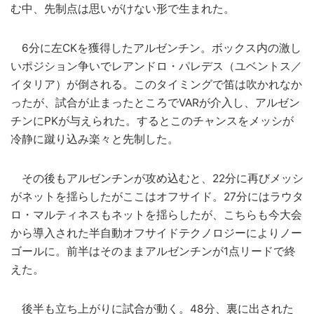
む中、先制点は思いがけない形で生まれた。
6分に左CKを獲得したアルゼンチン。ボックス内の激し
いポジション争いでレアンドロ・パレデス（ユベントス／
イタリア）が倒される。このタイミングで笛は吹かれなか
ったが、試合が止まったところでVARが介入し、アルゼン
チンにPKが与えられた。するとこのチャンスをメッシが
冷静に蹴り込み楽々と先制した。
その後もアルゼンチンが攻め込むと、22分に再びメッシ
がネットを揺らしたがここはオフサイド。27分にはラウタ
ロ・マルティネスもネットを揺らしたが、こちらも今大会
から導入された半自動オフサイドテクノロジーによりノー
ゴールに。前半はそのままアルゼンチンが1点リードで終
えた。
後半も立ち上がりに試合が動く。48分、裏に出された