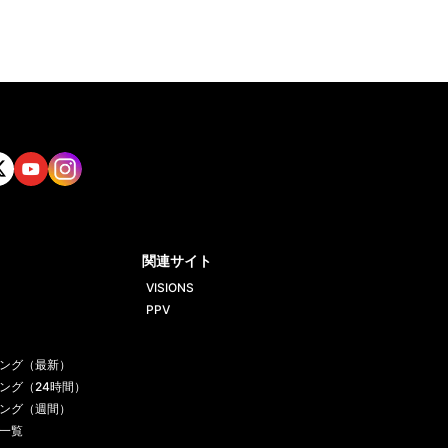
tt
Yout
Insta
ube
gram
関連サイト
VISIONS
PPV
ング（最新）
ング（24時間）
ング（週間）
一覧