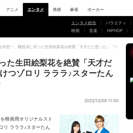
アニメ
エンタメ
将棋
麻雀
ポーカー
エンタメ総合
バラエティ
映画
音楽
HIPHOP
山寺宏一、難役演じ切った生田絵梨花を絶賛「天才だと思った」『映画かいけ
った生田絵梨花を絶賛「天才だ
けつゾロリ ラララ♪スターたん
ー
2022/12/09 11:00
本を映画用オリジナルスト
ロリ ラララ♪スターたん