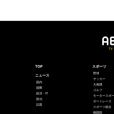
TOP
スポーツ
野球
ニュース
サッカー
国内
大相撲
国際
ゴルフ
経済・IT
モータースポ
政治
ボートレース
話題
スポーツ総合
格闘技