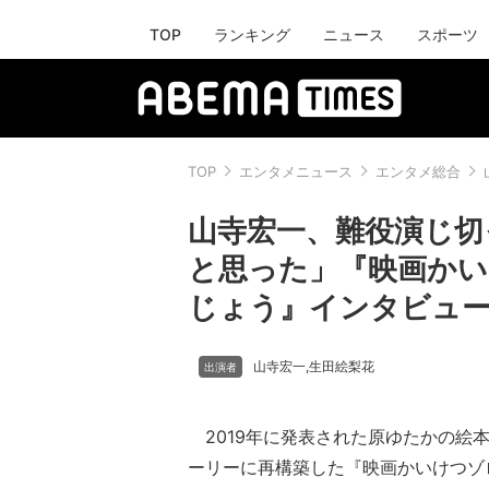
TOP
ランキング
ニュース
スポーツ
TOP
エンタメニュース
エンタメ総合
山寺宏一、難役演じ切
と思った」『映画かい
じょう』インタビュ
山寺宏一
生田絵梨花
,
2019年に発表された原ゆたかの絵
ーリーに再構築した『映画かいけつゾ