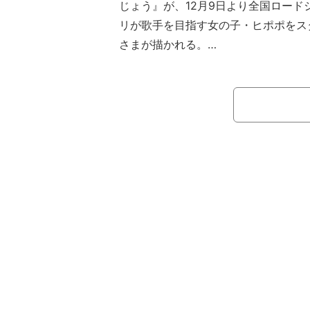
じょう』が、12月9日より全国ロード
リが歌手を目指す女の子・ヒポポをス
さまが描かれる。
ゾロリを演じたのは山寺宏一、そし
に扮した。2021年12月末に乃木坂4
ジカルにドラマに、さまざまな演技仕
が、声優経験は意外にも少ない。そん
技を受け「天才だと思った」という。
ゃんの映画。それで良いんです」と力