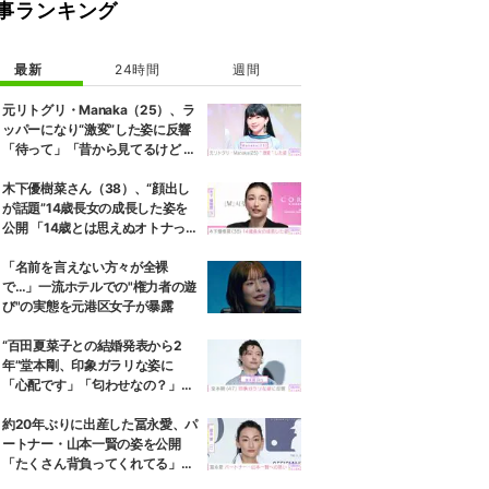
事ランキング
最新
24時間
週間
元リトグリ・Manaka（25）、ラ
ッパーになり“激変”した姿に反響
「待って」「昔から見てるけど 最
近ずっと可愛くなってる」
木下優樹菜さん（38）、“顔出し
が話題”14歳長女の成長した姿を
公開 「14歳とは思えぬオトナっぽ
さ」「優樹菜ちゃんにそっくりす
ぎる」など反響
「名前を言えない方々が全裸
で…」一流ホテルでの"権力者の遊
び"の実態を元港区女子が暴露
“百田夏菜子との結婚発表から2
年”堂本剛、印象ガラリな姿に
「心配です」「匂わせなの？」な
どさまざまな声
約20年ぶりに出産した冨永愛、パ
ートナー・山本一賢の姿を公開
「たくさん背負ってくれてる」感
謝の思いをつづる