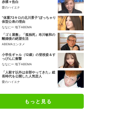
赤裸々告白
愛のハイエナ
“体重72キロの北川景子”ぽっちゃり
体型公表の理由
ななにー 地下ABEMA
「ゴミ屋敷」「孤独死」布川敏和の
離婚後の絶望生活
ABEMAエンタメ
小学生ギャル（12歳）の登校姿＆す
っぴんに衝撃
ななにー 地下ABEMA
「人殺す以外は全部やってきた」総
長時代を公開した人気芸人
愛のハイエナ
もっと見る