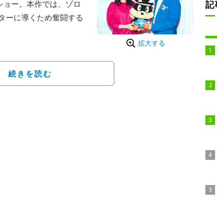
ショー。本作では、ゾロ
記
ターに導くため奮闘する
拡大する
て生田絵梨花がヒポポ役
6を卒業して以降、ミュー
事をこなしてきた彼女だ
続きを読む
な中で、山寺は生田の演
そして「今作はヒポポち
強く語った。