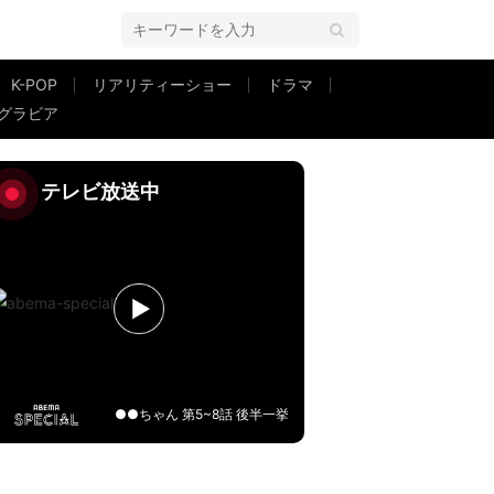
K-POP
リアリティーショー
ドラマ
グラビア
つゾロリ ラララ♪スターたんじょう』インタビュー
テレビ放送中
●●ちゃん 第5~8話 後半一挙