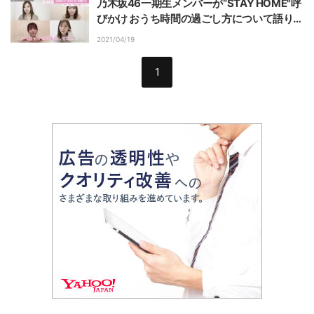
乃木坂46一期生メンバーが“STAY HOME"呼
びかけ おうち時間の過ごし方について語り合
う動画に反響
2021/04/19
1