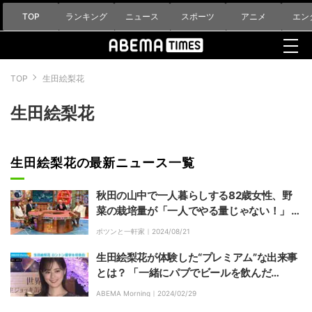
TOP
ランキング
ニュース
スポーツ
アニメ
エン
TOP
生田絵梨花
生田絵梨花
生田絵梨花の最新ニュース一覧
秋田の山中で一人暮らしする82歳女性、野
菜の栽培量が「一人でやる量じゃない！」 取
材陣も驚き
ポツンと一軒家｜
2024/08/21
生田絵梨花が体験した“プレミアム”な出来事
とは？ 「一緒にパブでビールを飲んだ
（笑）」
ABEMA Morning｜
2024/02/29