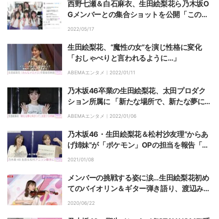
西野七瀬＆白石麻衣、生田絵梨花ら乃木坂O
Gメンバーとの集合ショットを公開「この温
かい空気感が大好き」「最高」の声
2022/05/17
生田絵梨花、“魔性の女”を演じ性格に変化
「おしゃべりと言われるように…」
ABEMAエンタメ｜
2022/01/11
乃木坂46卒業の生田絵梨花、太田プロダク
ション所属に 「新たな場所で、新たな夢に向
かって」
ABEMAエンタメ｜
2022/01/06
乃木坂46・生田絵梨花＆松村沙友理“からあ
げ姉妹”が「ポケモン」OPの担当を報告「め
ちゃめちゃ鳥肌立った」
2021/01/08
メンバーの挑戦する姿に涙…生田絵梨花初め
てのバイオリン＆ギター弾き語り、渡辺みり
愛が渾身のダンス【乃木坂電視台 Part8】
2020/06/22