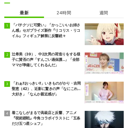
最新
24時間
週間
「バチクソに可愛い」「かっこいいお姉さ
ん感」セガプライズ新作『リコリス・リコ
イル』フィギュア解禁に反響続々
辻希美（39）、中2次男の荷造りをする様
子に賛否の声「すんごい過保護…」「全部
ママが準備してくれるんだ」
「わぁ!!おっきい!!」いきものがかり・吉岡
聖恵（42）、近影に驚きの声「なにこれ…
大好き」「なんか親近感が」
着こなしがまるで高級店と反響、アニメ
『呪術廻戦』牛角コラボイラストに「五条
だけ五つ星シェフ」