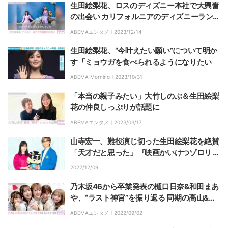
生田絵梨花、ロスのディズニー本社で大興奮
の出会い カリフォルニアのディズニーランド
も満喫
ABEMAエンタメ｜
2023/12/14
生田絵梨花、“今叶えたい願い”について明か
す「ミョウガを食べられるようになりたい
ABEMA Morning｜
2023/10/31
「本当の親子みたい」大竹しのぶ＆生田絵梨
花の仲良しっぷりが話題に
ABEMAエンタメ｜
2023/03/17
山寺宏一、難役演じ切った生田絵梨花を絶賛
「天才だと思った」『映画かいけつゾロリ ラ
ララ♪スターたんじょう』インタビュー
2022/12/09
乃木坂46から卒業発表の樋口日奈&和田まあ
や、“ラスト神宮”を振り返る 同期の高山&生
田も観戦
ABEMAエンタメ｜
2022/09/02