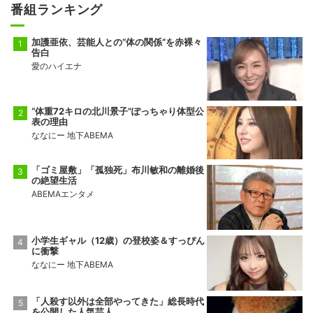
番組ランキング
加護亜依、芸能人との“体の関係”を赤裸々
告白
愛のハイエナ
“体重72キロの北川景子”ぽっちゃり体型公
表の理由
ななにー 地下ABEMA
「ゴミ屋敷」「孤独死」布川敏和の離婚後
の絶望生活
ABEMAエンタメ
小学生ギャル（12歳）の登校姿＆すっぴん
に衝撃
ななにー 地下ABEMA
「人殺す以外は全部やってきた」総長時代
を公開した人気芸人