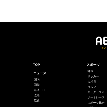
TOP
スポーツ
野球
ニュース
サッカー
国内
大相撲
国際
ゴルフ
経済・IT
モータースポ
政治
ボートレース
話題
スポーツ総合