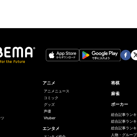
Face
Twi
book
er
アニメ
将棋
アニメニュース
麻雀
コミック
ポーカー
グッズ
声優
総合記事ランキ
ーツ
Vtuber
総合記事ランキ
エンタメ
総合記事ランキ
人物・グループ
エンタメ総合