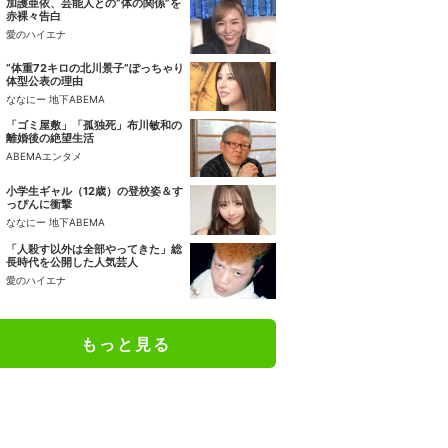
加護亜依、芸能人との“体の関係”を
赤裸々告白
愛のハイエナ
“体重72キロの北川景子”ぽっちゃり
体型公表の理由
ななにー 地下ABEMA
「ゴミ屋敷」「孤独死」布川敏和の
離婚後の絶望生活
ABEMAエンタメ
小学生ギャル（12歳）の登校姿＆す
っぴんに衝撃
ななにー 地下ABEMA
「人殺す以外は全部やってきた」総
長時代を公開した人気芸人
愛のハイエナ
もっと見る