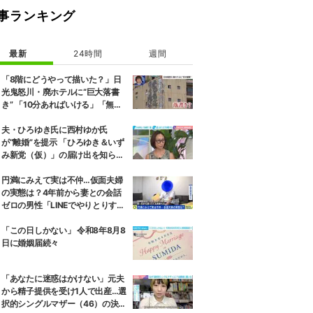
事ランキング
最新
24時間
週間
「8階にどうやって描いた？」日
光鬼怒川・廃ホテルに“巨大落書
き” 「10分あればいける」「無許
可で描かれた可能性」現役アーテ
ィストらが見解
夫・ひろゆき氏に西村ゆか氏
が“離婚”を提示 「ひろゆき＆いず
み新党（仮）」の届け出を知らさ
れず激怒「信頼関係が保てない状
態で夫婦を続けるのは無理」
円満にみえて実は不仲…仮面夫婦
の実態は？4年前から妻との会話
ゼロの男性「LINEでやりとりする
も塩対応」「私の悪口を言うから
娘は寄り付いてこない」
「この日しかない」 令和8年8月8
日に婚姻届続々
「あなたに迷惑はかけない」元夫
から精子提供を受け1人で出産…選
択的シングルマザー（46）の決断