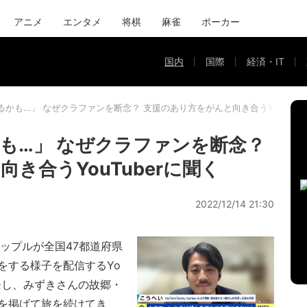
アニメ
エンタメ
将棋
麻雀
ポーカー
国内
国際
経済・IT
かも…」 なぜクラファンを断念？ 支援のあり方をがんと向き合うYouTube
も…」 なぜクラファンを断念？
き合うYouTuberに聞く
2022/12/14 21:30
ップルが全国47都道府県
をする様子を配信するYo
縄を出発し、みずきさんの故郷・
を掲げて旅を続けてき