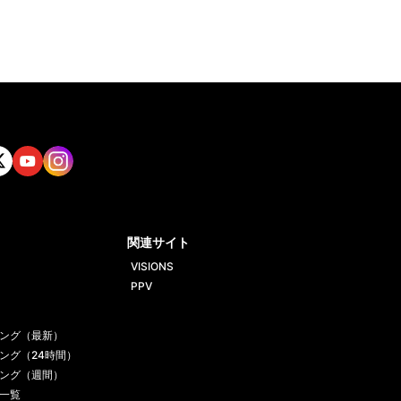
tt
Yout
Insta
ube
gram
関連サイト
VISIONS
PPV
ング（最新）
ング（24時間）
ング（週間）
一覧