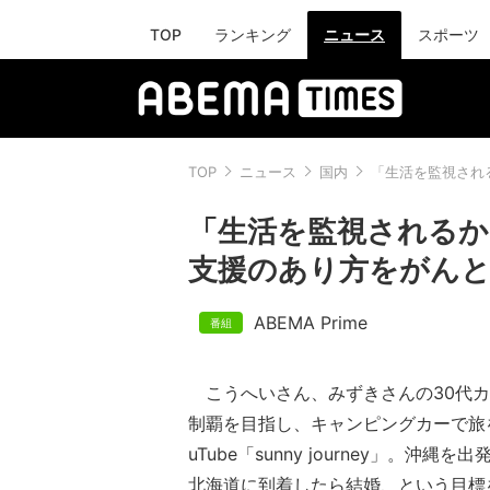
TOP
ランキング
ニュース
スポーツ
TOP
ニュース
国内
「生活を監視される
「生活を監視されるか
支援のあり方をがんと向
ABEMA Prime
こうへいさん、みずきさんの30代カ
制覇を目指し、キャンピングカーで旅
uTube「sunny journey」。沖
北海道に到着したら結婚、という目標