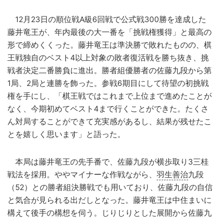
12月23日の順位戦A級6回戦で公式戦300勝を達成した
藤井竜王が、年内最後の大一番を「挑戦権獲得」と最高の
形で締めくくった。藤井竜王は準決勝で敗れたものの、棋
王戦独自のベスト4以上対象の敗者復活戦を勝ち抜き、挑
戦者決定二番勝負に進出。勝者組優勝者の佐藤九段から第
1局、2局と連勝を飾った。参戦6期目にして待望の初挑戦
権を手にし、「棋王戦ではこれまで上位まで進めたことが
なく、今期初めてベスト4まで行くことができた。たくさ
ん対局することができて充実感があるし、結果が残せたこ
とを嬉しく思います」と語った。
本局は藤井竜王の先手番で、佐藤九段が横歩取り3三桂
戦法を採用。ややマイナーな作戦ながら、
羽生善治
九段
（52）との勝者組決勝戦でも用いており、佐藤九段の自信
と気合が見られる出だしとなった。藤井竜王は中住まいに
構えて後手の構想を伺う。じりじりとした展開から佐藤九