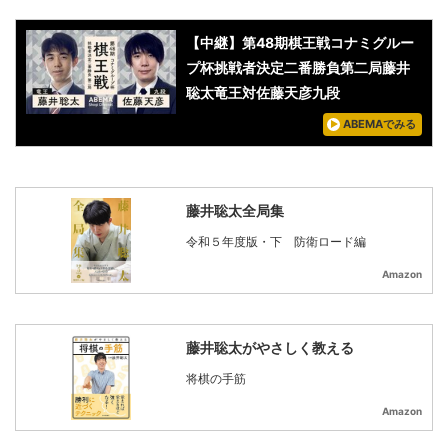
【中継】第48期棋王戦コナミグルー
プ杯挑戦者決定二番勝負第二局藤井
聡太竜王対佐藤天彦九段
ABEMAでみる
藤井聡太全局集
令和５年度版・下 防衛ロード編
Amazon
藤井聡太がやさしく教える
将棋の手筋
Amazon