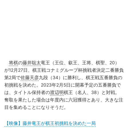
将棋
の
藤井聡太
竜王（王位、叡王、王将、棋聖、20）
が12月27日、棋王戦コナミグループ杯挑戦者決定二番勝負
第2局で
佐藤天彦
九段（34）に勝利し、棋王戦五番勝負の
初挑戦を決めた。2023年2月5日に開幕予定の五番勝負で
は、タイトル保持者の
渡辺明
棋王（名人、38）と対戦。
奪取を果たした場合は年度内に六冠獲得とあり、大きな注
目を集めることになりそうだ。
【映像】藤井竜王が棋王初挑戦を決めた一局