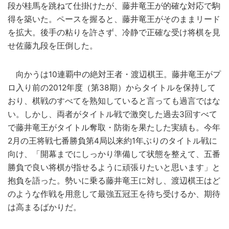
段が桂馬を跳ねて仕掛けたが、藤井竜王が的確な対応で駒
得を築いた。ペースを握ると、藤井竜王がそのままリード
を拡大。後手の粘りを許さず、冷静で正確な受け将棋を見
せ佐藤九段を圧倒した。
向かうは10連覇中の絶対王者・渡辺棋王。藤井竜王がプ
ロ入り前の2012年度（第38期）からタイトルを保持して
おり、棋戦のすべてを熟知していると言っても過言ではな
い。しかし、両者がタイトル戦で激突した過去3回すべて
で藤井竜王がタイトル奪取・防衛を果たした実績も。今年
2月の王将戦七番勝負第4局以来約1年ぶりのタイトル戦に
向け、「開幕までにしっかり準備して状態を整えて、五番
勝負で良い将棋が指せるように頑張りたいと思います」と
抱負を語った。勢いに乗る藤井竜王に対し、渡辺棋王はど
のような作戦を用意して最強五冠王を待ち受けるか、期待
は高まるばかりだ。