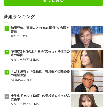
もっと見る
番組ランキング
加護亜依、芸能人との“体の関係”を赤裸々
告白
愛のハイエナ
“体重72キロの北川景子”ぽっちゃり体型公
表の理由
ななにー 地下ABEMA
「ゴミ屋敷」「孤独死」布川敏和の離婚後
の絶望生活
ABEMAエンタメ
小学生ギャル（12歳）の登校姿＆すっぴん
に衝撃
ななにー 地下ABEMA