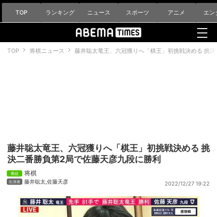
TOP
ランキング
ニュース
スポーツ
アニメ
エン
TOP
将棋ニュース
藤井聡太竜王、六冠獲りへ「棋王」初挑戦決める 挑決
藤井聡太竜王、六冠獲りへ「棋王」初挑戦決める 挑
決二番勝負第2局で佐藤天彦九段に勝利
将棋
藤井聡太
,
佐藤天彦
2022/12/27 19:22