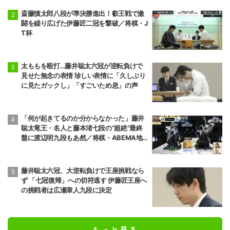
斎藤慎太郎八段が準決勝進出！叡王戦で激
闘を繰り広げた伊藤匠二冠を撃破／将棋・J
T杯
太ももを殴打…藤井聡太六冠が逆転負けで
見せた無念の表情 珍しい表情に「久しぶり
に見たガックし」「すごいため息」の声
「何が起きてるのか分からなかった」藤井
聡太竜王・名人と藤本渚七段の“超絶”最終
盤に渡辺明九段もあ然／将棋・ABEMA地
域トーナメント2026
藤井聡太六冠、大逆転負けで王座挑戦なら
ず 「七冠復帰」への切符逃す 伊藤匠王座へ
の挑戦者は広瀬章人九段に決定