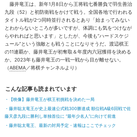
藤井竜王は、新年1月8日から王将戦七番勝負で羽生善治
九段（52）と初防衛戦をかけて戦う。全国各地で行われる
タイトル戦が2つ同時並行されるとあり「始まってみない
とわからないところが多いですが、体調にも気をつけなが
らやれればと思います」としたが、今後も“ハードスケジ
ュール”という強敵とも戦うことになりそうだ。渡辺棋王
の11連覇か、藤井竜王が初奪取＆年度内六冠獲得を決める
か。2023年も藤井竜王の一戦一戦から目が離せない。
（
ABEMA
／将棋チャンネルより）
こんな記事も読まれています
【映像】藤井竜王が棋王初挑戦を決めた一局
藤井聡太竜王が史上最速公式戦300勝達成 順位戦A級6回戦で佐
藤天彦九段に勝利し単独首位に “最年少名人”に向けて前進
藤井聡太竜王、最新の対局予定・速報はここでチェック