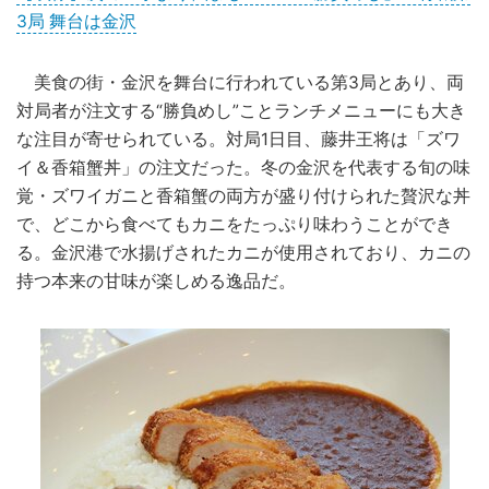
3局 舞台は金沢
美食の街・金沢を舞台に行われている第3局とあり、両
対局者が注文する“勝負めし”ことランチメニューにも大き
な注目が寄せられている。対局1日目、藤井王将は「ズワ
イ＆香箱蟹丼」の注文だった。冬の金沢を代表する旬の味
覚・ズワイガニと香箱蟹の両方が盛り付けられた贅沢な丼
で、どこから食べてもカニをたっぷり味わうことができ
る。金沢港で水揚げされたカニが使用されており、カニの
持つ本来の甘味が楽しめる逸品だ。