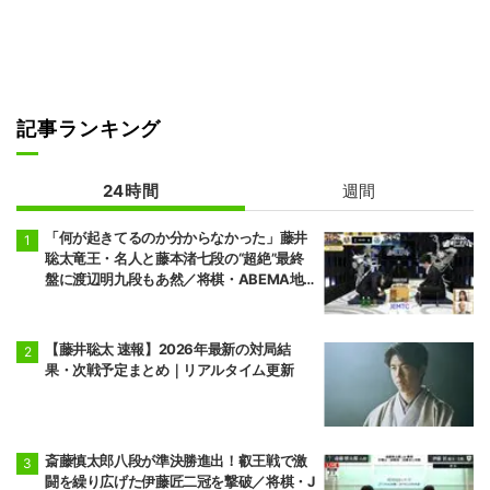
記事ランキング
24時間
週間
「何が起きてるのか分からなかった」藤井
聡太竜王・名人と藤本渚七段の“超絶”最終
盤に渡辺明九段もあ然／将棋・ABEMA地
域トーナメント2026
【藤井聡太 速報】2026年最新の対局結
果・次戦予定まとめ｜リアルタイム更新
斎藤慎太郎八段が準決勝進出！叡王戦で激
闘を繰り広げた伊藤匠二冠を撃破／将棋・J