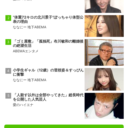
“体重72キロの北川景子”ぽっちゃり体型公
表の理由
ななにー 地下ABEMA
「ゴミ屋敷」「孤独死」布川敏和の離婚後
の絶望生活
ABEMAエンタメ
小学生ギャル（12歳）の登校姿＆すっぴん
に衝撃
ななにー 地下ABEMA
「人殺す以外は全部やってきた」総長時代
を公開した人気芸人
愛のハイエナ