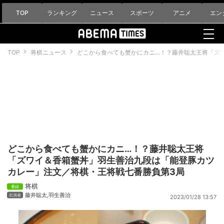
TOP
ランキング
ニュース
スポーツ
アニメ
エン
TOP
将棋ニュース
どこから食べても蟹かにカニ…！？藤井聡太王将「ズ
どこから食べても蟹かにカニ…！？藤井聡太王将
「ズワイ＆香箱蟹丼」羽生善治九段は「能登豚カツ
カレー」注文／将棋・王将戦七番勝負第3局
将棋
藤井聡太
,
羽生善治
2023/01/28 13:57