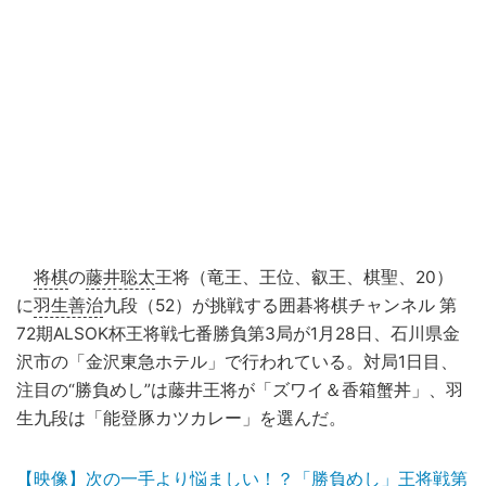
将棋
の
藤井聡太
王将（竜王、王位、叡王、棋聖、20）
に
羽生善治
九段（52）が挑戦する囲碁将棋チャンネル 第
72期ALSOK杯王将戦七番勝負第3局が1月28日、石川県金
沢市の「金沢東急ホテル」で行われている。対局1日目、
注目の“勝負めし”は藤井王将が「ズワイ＆香箱蟹丼」、羽
生九段は「能登豚カツカレー」を選んだ。
【映像】次の一手より悩ましい！？「勝負めし」王将戦第