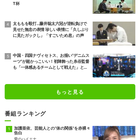
T杯
太ももを殴打…藤井聡太六冠が逆転負けで
見せた無念の表情 珍しい表情に「久しぶり
に見たガックし」「すごいため息」の声
中国・四国ナヴィセトス、お揃い“デニムス
ーツ”が超かっこいい！初陣飾った糸谷監督
も「一体感あるチームとして戦えた」と笑
顔／将棋・ABEMA地域トーナメント2026
もっと見る
番組ランキング
加護亜依、芸能人との“体の関係”を赤裸々
告白
愛のハイエナ