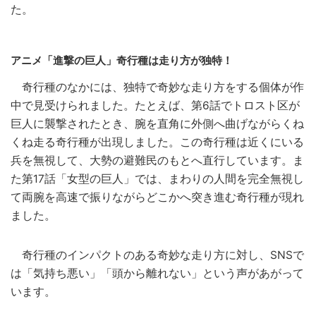
た。
アニメ「進撃の巨人」奇行種は走り方が独特！
奇行種のなかには、独特で奇妙な走り方をする個体が作
中で見受けられました。たとえば、第6話でトロスト区が
巨人に襲撃されたとき、腕を直角に外側へ曲げながらくね
くね走る奇行種が出現しました。この奇行種は近くにいる
兵を無視して、大勢の避難民のもとへ直行しています。ま
た第17話「女型の巨人」では、まわりの人間を完全無視し
て両腕を高速で振りながらどこかへ突き進む奇行種が現れ
ました。
奇行種のインパクトのある奇妙な走り方に対し、SNSで
は「気持ち悪い」「頭から離れない」という声があがって
います。