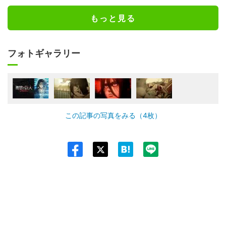
もっと見る
フォトギャラリー
この記事の写真をみる（4枚）
Twit
ter