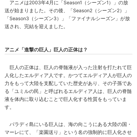
アニメは2003年4月に「Season1（シーズン1）」の放
送が始まりました。その後、「Season2（シーズン2）」
「Season3（シーズン3）」「ファイナルシーズン」が放
送され、完結を迎えました。
アニメ「進撃の巨人」巨人の正体は？
巨人の正体は、巨人の脊髄液が入った注射を打たれて巨
人化したエルディア人です。かつてエルディア人が巨人の
力をもって大陸を支配していた歴史があり、その子孫であ
る「ユミルの民」と呼ばれるエルディア人は、巨人の脊髄
液を体内に取り込むことで巨人化する性質をもっていま
す。
パラディ島にいる巨人は、海の向こうにある大陸の国・
マーレにて、「楽園送り」という名の強制的に巨人化させ