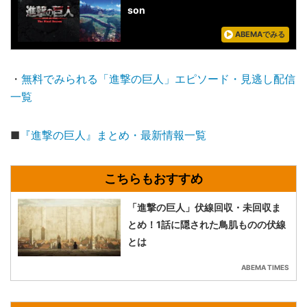
son
ABEMAでみる
・
無料でみられる「進撃の巨人」エピソード・見逃し配信
一覧
■
『進撃の巨人』まとめ・最新情報一覧
「進撃の巨人」伏線回収・未回収ま
とめ！1話に隠された鳥肌ものの伏線
とは
ABEMA TIMES