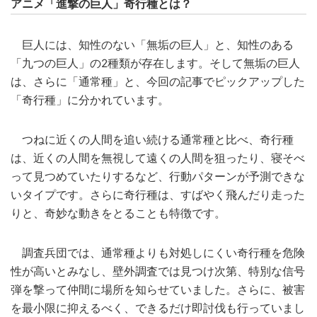
アニメ「進撃の巨人」奇行種とは？
巨人には、知性のない「無垢の巨人」と、知性のある
「九つの巨人」の2種類が存在します。そして無垢の巨人
は、さらに「通常種」と、今回の記事でピックアップした
「奇行種」に分かれています。
つねに近くの人間を追い続ける通常種と比べ、奇行種
は、近くの人間を無視して遠くの人間を狙ったり、寝そべ
って見つめていたりするなど、行動パターンが予測できな
いタイプです。さらに奇行種は、すばやく飛んだり走った
りと、奇妙な動きをとることも特徴です。
調査兵団では、通常種よりも対処しにくい奇行種を危険
性が高いとみなし、壁外調査では見つけ次第、特別な信号
弾を撃って仲間に場所を知らせていました。さらに、被害
を最小限に抑えるべく、できるだけ即討伐も行っていまし