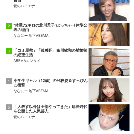
告白
愛のハイエナ
“体重72キロの北川景子”ぽっちゃり体型公
表の理由
ななにー 地下ABEMA
「ゴミ屋敷」「孤独死」布川敏和の離婚後
の絶望生活
ABEMAエンタメ
小学生ギャル（12歳）の登校姿＆すっぴん
に衝撃
ななにー 地下ABEMA
「人殺す以外は全部やってきた」総長時代
を公開した人気芸人
愛のハイエナ