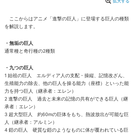
拡大する
ここからはアニメ「進撃の巨人」に登場する巨人の種類
を解説します。
・無垢の巨人
通常種と奇行種の2種類
・九つの巨人
1 始祖の巨人 エルディア人の支配・操縦、記憶改ざん、
生殖能力の除去、他の巨人を操る能力（座標）といった能
力を持つ巨人（継承者：エレン）
2 進撃の巨人 過去と未来の記憶の共有ができる巨人（継
承者：エレン）
3 超大型巨人 約60mの巨体をもち、熱波放出が可能な巨
人（継承者：アルミン）
4 鎧の巨人 硬質な鎧のようなものに体が覆われている巨