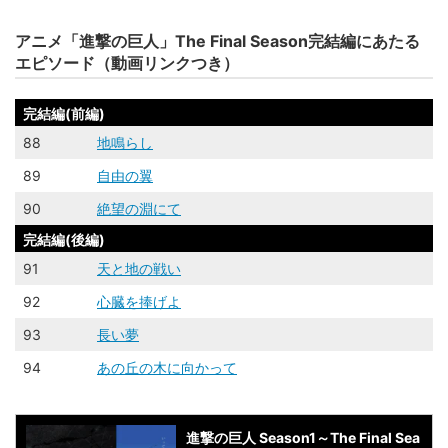
アニメ「進撃の巨人」The Final Season完結編にあたる
エピソード（動画リンクつき）
完結編(前編)
88
地鳴らし
89
自由の翼
90
絶望の淵にて
完結編(後編)
91
天と地の戦い
92
心臓を捧げよ
93
長い夢
94
あの丘の木に向かって
進撃の巨人 Season1～The Final Sea