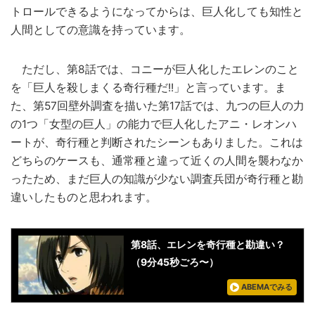
トロールできるようになってからは、巨人化しても知性と
人間としての意識を持っています。
ただし、第8話では、コニーが巨人化したエレンのこと
を「巨人を殺しまくる奇行種だ!!」と言っています。ま
た、第57回壁外調査を描いた第17話では、九つの巨人の力
の1つ「女型の巨人」の能力で巨人化したアニ・レオンハ
ートが、奇行種と判断されたシーンもありました。これは
どちらのケースも、通常種と違って近くの人間を襲わなか
ったため、まだ巨人の知識が少ない調査兵団が奇行種と勘
違いしたものと思われます。
第8話、エレンを奇行種と勘違い？
（9分45秒ごろ〜）
ABEMAでみる