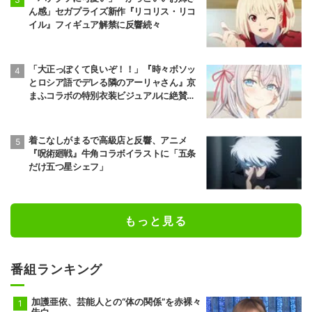
ん感」セガプライズ新作『リコリス・リコ
イル』フィギュア解禁に反響続々
「大正っぽくて良いぞ！！」『時々ボソッ
とロシア語でデレる隣のアーリャさん』京
まふコラボの特別衣装ビジュアルに絶賛の
声
着こなしがまるで高級店と反響、アニメ
『呪術廻戦』牛角コラボイラストに「五条
だけ五つ星シェフ」
もっと見る
番組ランキング
加護亜依、芸能人との“体の関係”を赤裸々