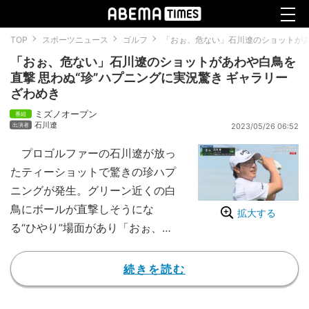
TOP
スポーツニュース
ゴルフ
「おぉ、危ない」石川遼のショットがあ
「おぉ、危ない」石川遼のショットがあわや白鳥を
直撃 思わぬ“珍”ハプニングに実況驚き ギャラリー
ざわめき
ミズノオープン
石川遼
2023/05/26 06:52
プロゴルファーの石川遼が放っ
たティーショットで驚きの珍ハプ
ニングが発生。グリーン近くの白
鳥にボールが直撃しそうにな
拡大する
る“ひやり”場面があり「おぉ、危
ない」と実況が驚き、ギャラリー
がざわめく一幕があった。
続きを読む
【映像】ティーショットが“あわ
や”白鳥に直撃のヒヤリ場面