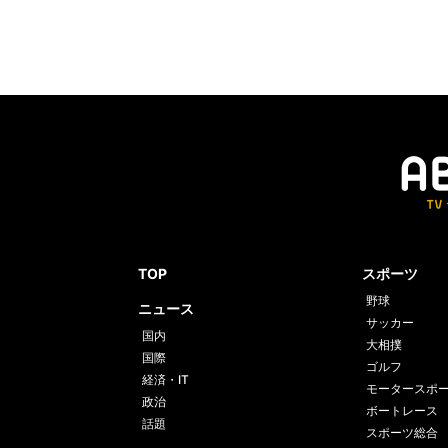
TOP
スポーツ
野球
ニュース
サッカー
国内
大相撲
国際
ゴルフ
経済・IT
モータースポ
政治
ボートレース
話題
スポーツ総合