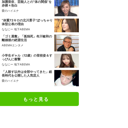
加護亜依、芸能人との“体の関係”を
赤裸々告白
愛のハイエナ
“体重72キロの北川景子”ぽっちゃり
体型公表の理由
ななにー 地下ABEMA
「ゴミ屋敷」「孤独死」布川敏和の
離婚後の絶望生活
ABEMAエンタメ
小学生ギャル（12歳）の登校姿＆す
っぴんに衝撃
ななにー 地下ABEMA
「人殺す以外は全部やってきた」総
長時代を公開した人気芸人
愛のハイエナ
もっと見る