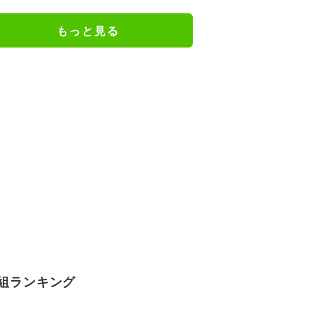
で踏むのは酷い」「今季で一番醜
いスロー映像」「喧嘩両成敗」
もっと見る
組ランキング