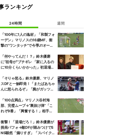
事ランキング
24時間
週間
「100年に1人の逸材」「和製フォ
ーデン」マリノスの16歳MF、衝
撃の“ワンタッチ”で今季J1オープ
ニング弾！記録ずくめのデビュー
戦初ゴールに「歴史を作りよっ
「何やってんだ！？」鈴木優磨
た」
に“祖母が”ブチギレ 「家に入るの
に10分くらいかかった」初退場の
裏話にスタジオ爆笑
「そりゃ怒る」鈴木優磨、マリノ
スDFと一触即発！「またばあちゃ
んに怒られるぞ」「腕がガッツリ
入ってる」ファン騒然
「100点満点」マリノス谷村海
那、完璧ムーブ→“裏抜け弾”「こ
れぞ9番」「興奮する！」相手守
備のギャップを狙う”斜めの抜け
出し”
衝撃！「退場だろ！」鈴木優磨が
挑発パフォ→敵DFが踏みつけでS
NS騒然「煽りすぎ」「スパイク