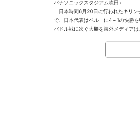
パナソニックスタジアム吹田）
日本時間6月20日に行われたキリンチ
で、日本代表はペルーに4－1の快勝を
バドル戦に次ぐ大勝を海外メディアは
うか。
【映像】伊東純也、キックフェイント
大手メディア『ESPN』のペルー版
合は、韓国戦で見せたものを集約する
アン・レイノソ監督はペルー代表の半
試みを行い、結果は4-1の敗戦。その
と、完敗に終わった母国の代表チーム