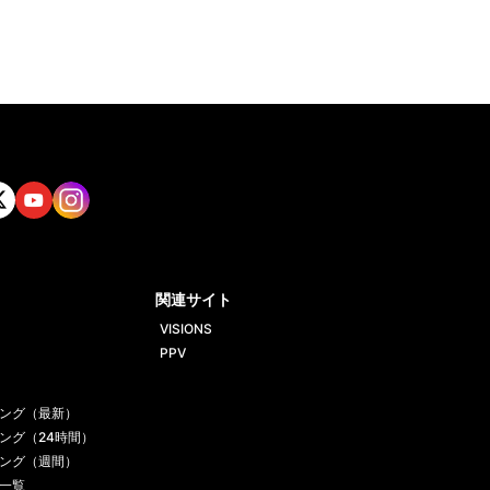
tt
Yout
Insta
ube
gram
関連サイト
VISIONS
PPV
ング（最新）
ング（24時間）
ング（週間）
一覧