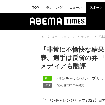
TOP
ランキング
ニュース
スポーツ
TOP
スポーツニュース
サッカー
「非
「非常に不愉快な結果
表、選手は反省の弁 
メディアも酷評
キリンチャレンジカップ
,
サッ
三笘薫
堂安律
久保建英
,
,
【キリンチャレンジカップ2023】日本