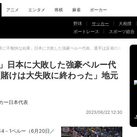
アニメ
エンタメ
将棋
麻雀
ポーカー
野球
サッカー
大相撲
ボートレース
スポーツ総合
常に不愉快な結果」日本に大敗した強豪ペルー代表、選手は反省の弁 「賭け
」日本に大敗した強豪ペルー代
「賭けは大失敗に終わった」地元
カー日本代表
2023/06/22 12:30
4－1ペルー（6月20日／