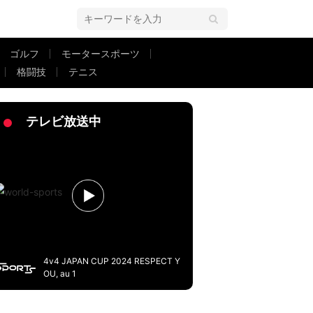
ゴルフ
モータースポーツ
格闘技
テニス
は大失敗に終わった」地元メディアも酷評
テレビ放送中
4v4 JAPAN CUP 2024 RESPECT Y
OU, au 1