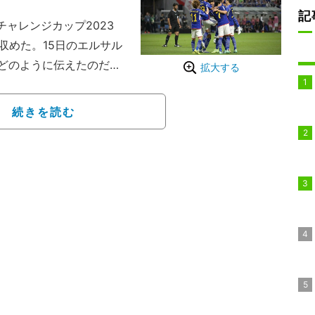
記
ャレンジカップ2023
収めた。15日のエルサル
どのように伝えたのだろ
拡大する
からの冷静過ぎるゴール
続きを読む
では、「日本との親善試
はずだった。しかし、フ
数を入れ替える実験的な
賭けは大失敗に終わった」
を酷評した。