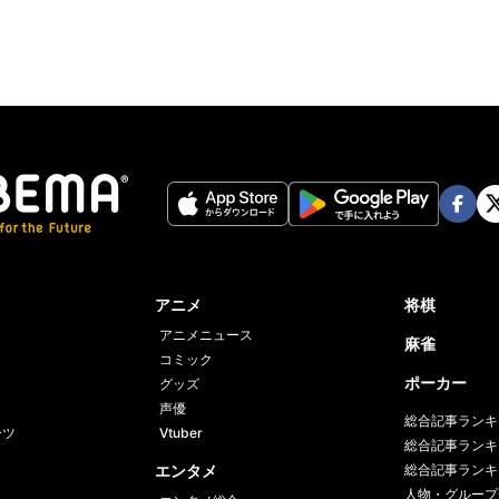
Face
Twi
book
er
アニメ
将棋
アニメニュース
麻雀
コミック
ポーカー
グッズ
声優
総合記事ランキ
ーツ
Vtuber
総合記事ランキ
エンタメ
総合記事ランキ
人物・グループ