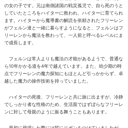
の女の子です。元は南側諸国の戦災孤児で、自ら死のうと
していたところをハイターに救われ、ハイターに育てられ
ます。ハイターから魔導書の解読を依頼されたフリーレン
がフェルン達と一緒に暮らすようになると、フェルンはフ
リーレンから魔法を教わって、一人前と呼べるレベルにま
で成長します。
フェルンは常人よりも魔法の才能があるようで、普通な
ら10年かかる道を4年で越えています。また、幼少期の時
点でフリーレンの魔力探知にもほとんど引っかからず、卓
越した魔力の操作技術を持っていました。
ハイターの死後、フリーレンと共に旅に出ますが、冷静
でしっかり者な性格のため、生活面ではずぼらなフリーレ
ンに対して母親のように振る舞うこともあります。
最初に登場した際には髪にリボンをつけていましたが、