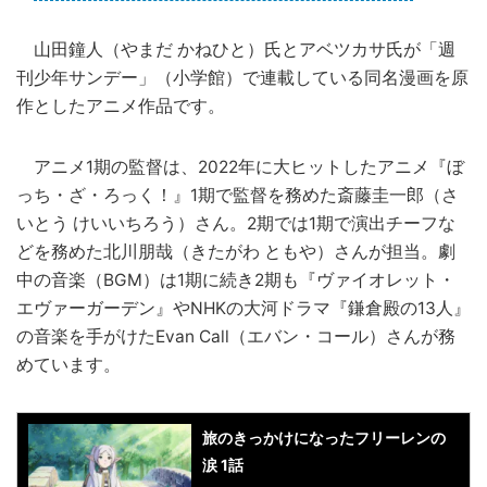
山田鐘人（やまだ かねひと）氏とアベツカサ氏が「週
刊少年サンデー」（小学館）で連載している同名漫画を原
作としたアニメ作品です。
アニメ1期の監督は、2022年に大ヒットしたアニメ『ぼ
っち・ざ・ろっく！』1期で監督を務めた斎藤圭一郎（さ
いとう けいいちろう）さん。2期では1期で演出チーフな
どを務めた北川朋哉（きたがわ ともや）さんが担当。劇
中の音楽（BGM）は1期に続き2期も『ヴァイオレット・
エヴァーガーデン』やNHKの大河ドラマ『鎌倉殿の13人』
の音楽を手がけたEvan Call（エバン・コール）さんが務
めています。
旅のきっかけになったフリーレンの
涙 1話