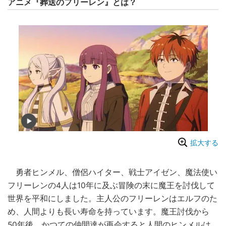
アニメ『葬送のフリーレン』とは？
拡大する
勇者ヒンメル、僧侶ハイター、戦士アイゼン、魔法使い
フリーレンの4人は10年に及ぶ冒険の末に魔王を討伐して
世界を平和にしました。主人公のフリーレンはエルフのた
め、人間よりも長い寿命を持っています。魔王討伐から
50年後、かつての仲間達が再会すると人間のヒンメルは