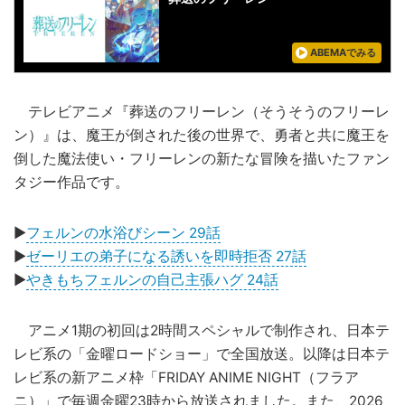
ABEMAでみる
テレビアニメ『葬送のフリーレン（そうそうのフリーレ
ン）』は、魔王が倒された後の世界で、勇者と共に魔王を
倒した魔法使い・フリーレンの新たな冒険を描いたファン
タジー作品です。
▶
フェルンの水浴びシーン 29話
▶
ゼーリエの弟子になる誘いを即時拒否 27話
▶
やきもちフェルンの自己主張ハグ 24話
アニメ1期の初回は2時間スペシャルで制作され、日本テ
レビ系の「金曜ロードショー」で全国放送。以降は日本テ
レビ系の新アニメ枠「FRIDAY ANIME NIGHT（フラア
ニ）」で毎週金曜23時から放送されました。また、2026