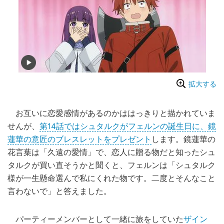
拡大する
お互いに恋愛感情があるのかははっきりと描かれていま
せんが、
第14話ではシュタルクがフェルンの誕生日に、鏡
蓮華の意匠のブレスレットをプレゼント
します。鏡蓮華の
花言葉は「久遠の愛情」で、恋人に贈る物だと知ったシュ
タルクが買い直そうかと聞くと、フェルンは「シュタルク
様が一生懸命選んで私にくれた物です。二度とそんなこと
言わないで」と答えました。
パーティーメンバーとして一緒に旅をしていた
ザイン