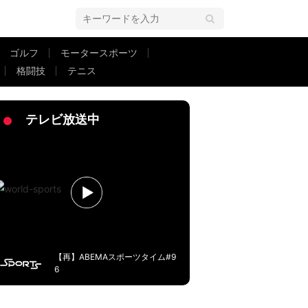
ゴルフ
モータースポーツ
格闘技
テニス
海舟が練習初日から存在感！Ｗ杯予選で即デビューも？「自分の特長を出した
テレビ放送中
【再】ABEMAスポーツタイム#9
6