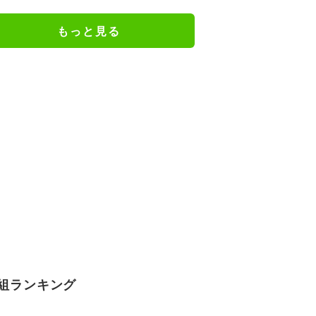
入ってる」ファン騒然
もっと見る
組ランキング