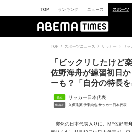
TOP
ランキング
ニュース
スポーツ
TOP
スポーツニュース
サッカー
サッ
「ビックリしたけど楽
佐野海舟が練習初日か
ーも？「自分の特長を
サッカー日本代表
久保建英
伊東純也
サッカー日本代表
,
,
突然の日本代表入りに、MF佐野海