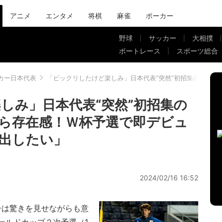
アニメ
エンタメ
将棋
麻雀
ポーカー
野球
サッカー
大相撲
ボートレース
スポーツ総合
カー日本代表
「ビックリしたけど楽しみ」日本代表“突然”初招集の佐野
しみ」日本代表“突然”初招集の
ら存在感！Ｗ杯予選で即デビュ
出したい」
2024/02/16 16:52
舟は驚きを見せながらも意