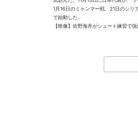
気込んだ。11月13日に日本代表が、
1月16日のミャンマー戦、21日のシ
で始動した。
【映像】佐野海舟がシュート練習で強
トレーニングには13人が参加したが
りの冨安健洋や伊東純也、南野拓実ら
ニングとストレッチだけで終了。追加
紀、細谷真大らとともにボールを使っ
た。フィールドプレーヤーはわずか３
のシュート練習では佐野も存在感。両
り込んだ。