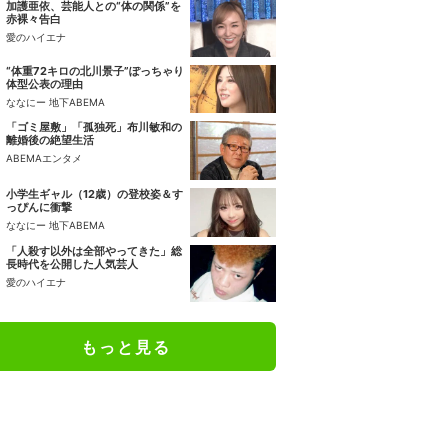
加護亜依、芸能人との“体の関係”を
赤裸々告白
愛のハイエナ
“体重72キロの北川景子”ぽっちゃり
体型公表の理由
ななにー 地下ABEMA
「ゴミ屋敷」「孤独死」布川敏和の
離婚後の絶望生活
ABEMAエンタメ
小学生ギャル（12歳）の登校姿＆す
っぴんに衝撃
ななにー 地下ABEMA
「人殺す以外は全部やってきた」総
長時代を公開した人気芸人
愛のハイエナ
もっと見る