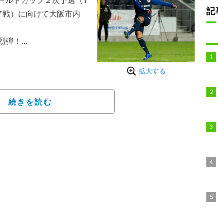
ワールドカップ２次予選（1
記
リア戦）に向けて大阪市内
烈弾！
、欧州から帰国したばか
は別メニュー調整でラン
拡大する
招集された佐野は相馬勇
たトレーニングを行なっ
続きを読む
人だったが、とくに最後
足で強烈なシュートを蹴