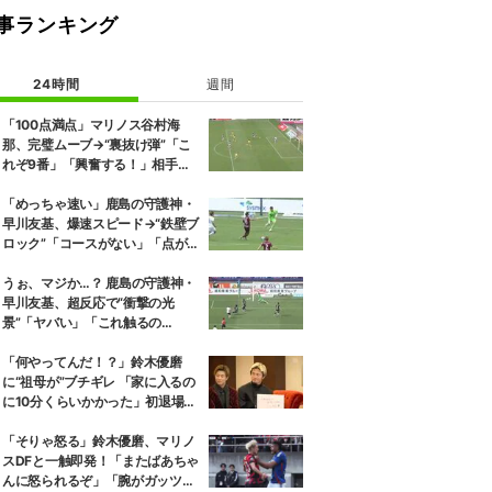
事ランキング
24時間
週間
「100点満点」マリノス谷村海
那、完璧ムーブ→“裏抜け弾”「こ
れぞ9番」「興奮する！」相手守
備のギャップを狙う”斜めの抜け
出し”
「めっちゃ速い」鹿島の守護神・
早川友基、爆速スピード→“鉄壁ブ
ロック”「コースがない」「点が
入る気がしない」驚異の判断力と
飛び出しでビッグセーブ
うぉ、マジか…？ 鹿島の守護神・
早川友基、超反応で“衝撃の光
景”「ヤバい」「これ触るの
か？」相手選手ドン引き→右手一
本“スーパーセーブ”
「何やってんだ！？」鈴木優磨
に“祖母が”ブチギレ 「家に入るの
に10分くらいかかった」初退場の
裏話にスタジオ爆笑
「そりゃ怒る」鈴木優磨、マリノ
スDFと一触即発！「またばあちゃ
んに怒られるぞ」「腕がガッツリ