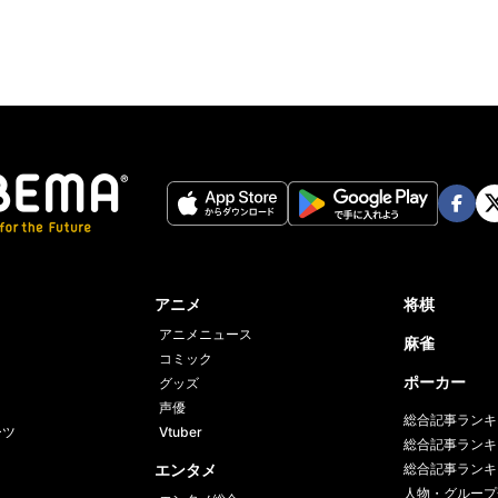
Face
Twi
book
er
アニメ
将棋
アニメニュース
麻雀
コミック
ポーカー
グッズ
声優
総合記事ランキ
ーツ
Vtuber
総合記事ランキ
エンタメ
総合記事ランキ
人物・グループ