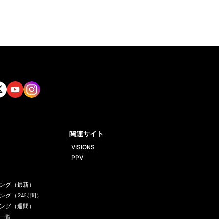
tt
Yout
Insta
ube
gram
関連サイト
VISIONS
PPV
ング（最新）
ング（24時間）
ング（週間）
一覧