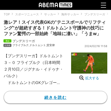
TOP
スポーツニュース
サッカー
海外サッカー
ブンデスリーガ
激レア！スイス代表GKの“テニスボールでリフティ
ング”が超絶すぎる！ドルトムント守護神の技巧に
ファン驚愕の一部始終「地味に凄い」「うまw」
ブンデスリーガ
フライブルク
,
ドルトムント
,
堂安律
2024/02/16 11:58
【ブンデスリーガ】ドルトムント
３－０ フライブルク（日本時間
２月10日／ジグナル・イドゥナ・
パルク）
拡大する
ドルトムントのGKグレゴー
ル・コーベルが意外な特技を披露
した。サポーターの抗議活動で一
続きを読む
時的に試合が止まったタイミング
で、スイス代表GKはピッチに投