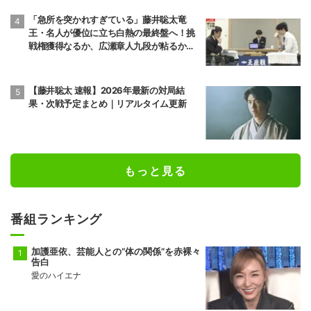
「急所を突かれすぎている」藤井聡太竜
王・名人が優位に立ち白熱の最終盤へ！挑
戦権獲得なるか、広瀬章人九段が粘るか／
将棋・王座戦
【藤井聡太 速報】2026年最新の対局結
果・次戦予定まとめ｜リアルタイム更新
もっと見る
番組ランキング
加護亜依、芸能人との“体の関係”を赤裸々
告白
愛のハイエナ