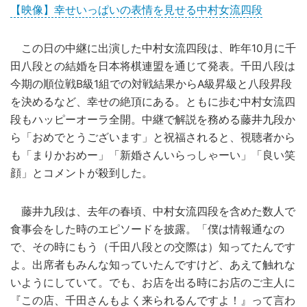
【映像】幸せいっぱいの表情を見せる中村女流四段
この日の中継に出演した中村女流四段は、昨年10月に千
田八段との結婚を日本将棋連盟を通じて発表。千田八段は
今期の順位戦B級1組での対戦結果からA級昇級と八段昇段
を決めるなど、幸せの絶頂にある。ともに歩む中村女流四
段もハッピーオーラ全開。中継で解説を務める藤井九段か
ら「おめでとうございます」と祝福されると、視聴者から
も「まりかおめー」「新婚さんいらっしゃーい」「良い笑
顔」とコメントが殺到した。
藤井九段は、去年の春頃、中村女流四段を含めた数人で
食事会をした時のエピソードを披露。「僕は情報通なの
で、その時にもう（千田八段との交際は）知ってたんです
よ。出席者もみんな知っていたんですけど、あえて触れな
いようにしていて。でも、お店を出る時にお店のご主人に
『この店、千田さんもよく来られるんですよ！』って言わ