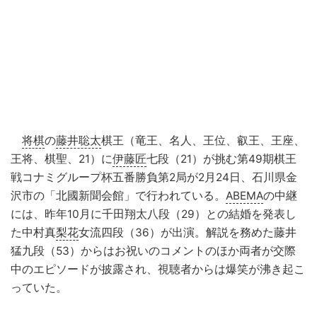
将棋
の
藤井聡太
棋王（竜王、名人、王位、叡王、王座、
王将、棋聖、21）に
伊藤匠
七段（21）が挑む第49期棋王
戦コナミグループ杯五番勝負第2局が2月24日、石川県金
沢市の「北國新聞会館」で行われている。
ABEMA
の中継
には、昨年10月に千田翔太八段（29）との結婚を発表し
た中村真
梨花
女流四段（36）が出演。解説を務めた藤井
猛九段（53）からはお祝いのコメントのほか両者が交際
中のエピソードが披露され、視聴者からは爆笑が沸き起こ
っていた。