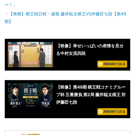
ー！」
【将棋】棋王戦日程・速報 藤井聡太棋王VS伊藤匠七段【第49
期】
【映像】幸せいっぱいの表情を見せ
る中村女流四段
ABEMAでみる
【映像】第49期 棋王戦コナミグルー
プ杯 五番勝負 第2局 藤井聡太棋王 対
伊藤匠七段
ABEMAでみる