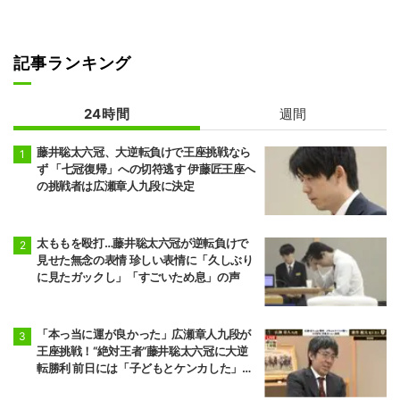
記事ランキング
24時間
週間
藤井聡太六冠、大逆転負けで王座挑戦なら
ず 「七冠復帰」への切符逃す 伊藤匠王座へ
の挑戦者は広瀬章人九段に決定
太ももを殴打…藤井聡太六冠が逆転負けで
見せた無念の表情 珍しい表情に「久しぶり
に見たガックし」「すごいため息」の声
「本っ当に運が良かった」広瀬章人九段が
王座挑戦！“絶対王者”藤井聡太六冠に大逆
転勝利 前日には「子どもとケンカした」パ
パの顔も