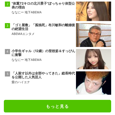
“体重72キロの北川景子”ぽっちゃり体型公
表の理由
ななにー 地下ABEMA
「ゴミ屋敷」「孤独死」布川敏和の離婚後
の絶望生活
ABEMAエンタメ
小学生ギャル（12歳）の登校姿＆すっぴん
に衝撃
ななにー 地下ABEMA
「人殺す以外は全部やってきた」総長時代
を公開した人気芸人
愛のハイエナ
もっと見る