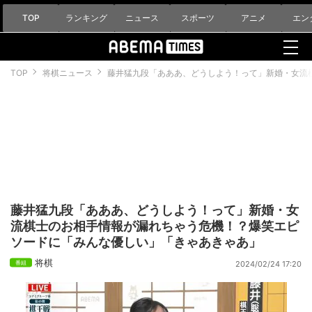
TOP
ランキング
ニュース
スポーツ
アニメ
エン
TOP
将棋ニュース
藤井猛九段「あああ、どうしよう！って」新婚・女流
藤井猛九段「あああ、どうしよう！って」新婚・女
流棋士のお相手情報が漏れちゃう危機！？爆笑エピ
ソードに「みんな優しい」「きゃあきゃあ」
将棋
2024/02/24 17:20