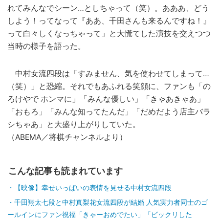
れてみんなでシーン…としちゃって（笑）。あああ、どう
しよう！ってなって『ああ、千田さんも来るんですね！』
って白々しくなっちゃって」と大慌てした演技を交えつつ
当時の様子を語った。
中村女流四段は「すみません、気を使わせてしまって…
（笑）」と恐縮。それでもあふれる笑顔に、ファンも「の
ろけやで ホンマに」「みんな優しい」「きゃあきゃあ」
「おもろ」「みんな知ってたんだ」「だめだよう店主バラ
シちゃあ」と大盛り上がりしていた。
（ABEMA／将棋チャンネルより）
こんな記事も読まれています
【映像】幸せいっぱいの表情を見せる中村女流四段
千田翔太七段と中村真梨花女流四段が結婚 人気実力者同士のゴ
ールインにファン祝福「きゃーおめでたい」「ビックリした