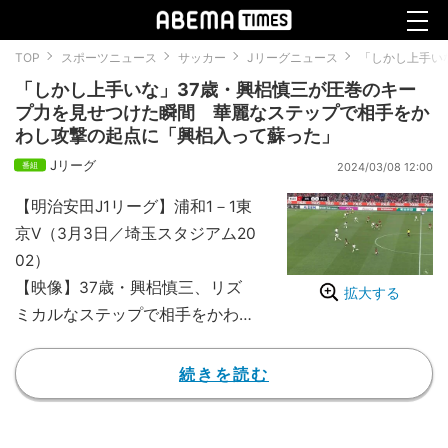
TOP
スポーツニュース
サッカー
Jリーグニュース
「しかし上手い
「しかし上手いな」37歳・興梠慎三が圧巻のキー
プ力を見せつけた瞬間 華麗なステップで相手をか
わし攻撃の起点に「興梠入って蘇った」
Jリーグ
2024/03/08 12:00
【明治安田J1リーグ】浦和1－1東
京V（3月3日／埼玉スタジアム20
02）
【映像】37歳・興梠慎三、リズ
拡大する
ミカルなステップで相手をかわす
瞬間
長年浦和の攻撃を牽引し続けて
続きを読む
きた頼れるベテランがさすがのボ
ールキープでスタジアムを沸かせ