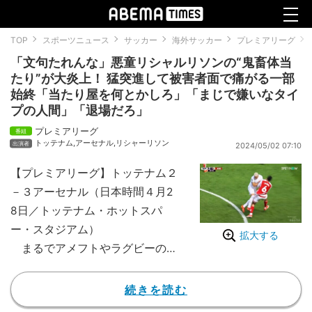
TOP
スポーツニュース
サッカー
海外サッカー
プレミアリーグ
「文句たれんな」悪童リシャルリソンの“鬼畜体当
たり”が大炎上！ 猛突進して被害者面で痛がる一部
始終「当たり屋を何とかしろ」「まじで嫌いなタイ
プの人間」「退場だろ」
プレミアリーグ
トッテナム
,
アーセナル
,
リシャーリソン
2024/05/02 07:10
【プレミアリーグ】トッテナム２
－３アーセナル（日本時間４月2
8日／トッテナム・ホットスパ
ー・スタジアム）
拡大する
まるでアメフトやラグビーのタ
ックルでも見ているかのような、
容赦ない突進だった。トッテナム
続きを読む
のFWリシャルリソンが、コース