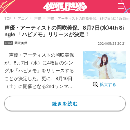
TOP
アニメ
声優
声優・アーティストの岡咲美保、8月7日(水)4th Si
声優・アーティストの岡咲美保、8月7日(水)4th Si
ngle 「ハピメモ」リリースが決定！
岡咲美保
2024/05/23 20:21
声優・アーティストの岡咲美保
が、8月7日（水）に4枚目のシン
グル「ハピメモ」をリリースする
ことが決定した。更に、8月10日
拡大する
（土）に開催となる2ndワンマン
ライブのタイトルが、「Miho Ok
asaki 2nd LIVE 2024 〜ハッピー
続きを読む
メモリー〜 supported by animel
o」となることも発表した。
【動画】岡咲美保主演のアニメ