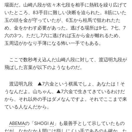
場面だ。山崎八段が佐々木七段を相手に熱戦を繰り広げて
いたところ、83手目に難しい決断を迫られた。8筋にいた
玉の頭を金が守っていたが、6五から桂馬で狙われたた
め、金をかわす必要があった。逃げる場所は9七、7七、7
六の3つ。ただし7六に逃げれば玉から金が離れるため、
玉周辺がかなり手薄になる怖い一手でもある。
ここで数秒考え込んだ山崎八段に対して、渡辺明九段が
飛ばした言葉が以下のようなものだ。
渡辺明九段 ▲7六金という棋風でしょ、あなたは！そ
うなんだよ。山ちゃん、▲7六金で生きてきているわけだ
から、それ以外の手はダメなんですよ。それでここまで来
ている人なんだから。
ABEMA
の「SHOGI
AI
」も最善手として示していたもの
だが、なかなか人間には指しにくい手であるのも確か。た