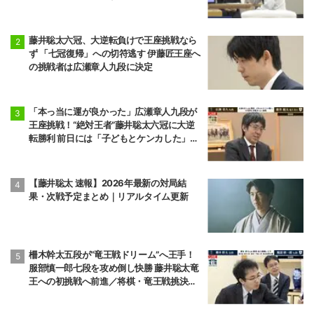
藤井聡太六冠、大逆転負けで王座挑戦なら
ず 「七冠復帰」への切符逃す 伊藤匠王座へ
の挑戦者は広瀬章人九段に決定
「本っ当に運が良かった」広瀬章人九段が
王座挑戦！“絶対王者”藤井聡太六冠に大逆
転勝利 前日には「子どもとケンカした」パ
パの顔も
【藤井聡太 速報】2026年最新の対局結
果・次戦予定まとめ｜リアルタイム更新
柵木幹太五段が“竜王戦ドリーム”へ王手！
服部慎一郎七段を攻め倒し快勝 藤井聡太竜
王への初挑戦へ前進／将棋・竜王戦挑決第1
局