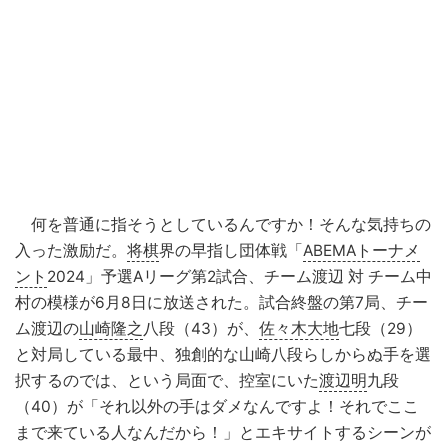
何を普通に指そうとしているんですか！そんな気持ちの
入った激励だ。
将棋
界の早指し団体戦「
ABEMAトーナメ
ント
2024」予選Aリーグ第2試合、チーム渡辺 対 チーム中
村の模様が6月8日に放送された。試合終盤の第7局、チー
ム渡辺の
山崎隆之
八段（43）が、
佐々木大地
七段（29）
と対局している最中、独創的な山崎八段らしからぬ手を選
択するのでは、という局面で、控室にいた
渡辺明
九段
（40）が「それ以外の手はダメなんですよ！それでここ
まで来ている人なんだから！」とエキサイトするシーンが