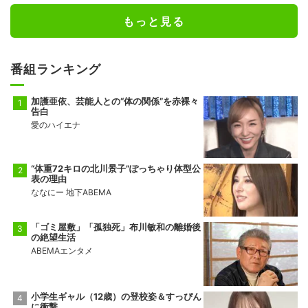
もっと見る
番組ランキング
加護亜依、芸能人との“体の関係”を赤裸々
告白
愛のハイエナ
“体重72キロの北川景子”ぽっちゃり体型公
表の理由
ななにー 地下ABEMA
「ゴミ屋敷」「孤独死」布川敏和の離婚後
の絶望生活
ABEMAエンタメ
小学生ギャル（12歳）の登校姿＆すっぴん
に衝撃