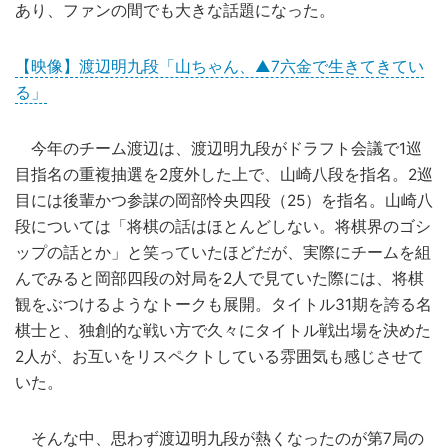
あり、ファンの間でも大きな話題になった。
【映像】渡辺明九段「山ちゃん、▲7六金で生きてきてい
る」
今年のチーム渡辺は、渡辺明九段がドラフト会議で1巡
目指名の重複抽選を2度外した上で、山崎八段を指名。2巡
目には後輩かつ参謀の岡部怜央四段（25）を指名。山崎八
段については「将棋の話はほとんどしない。将棋界のゴシ
ップの話とか」と笑っていたほどだが、実際にチームを組
んでみると岡部四段の対局を2人で見ていた際には、将棋
観をぶつけるようなトークも展開。タイトル31期を誇る名
棋士と、独創的な戦い方で久々にタイトル戦出場を決めた
2人が、お互いをリスペクトしている雰囲気も感じさせて
いた。
そんな中、思わず渡辺明九段が熱くなったのが第7局の