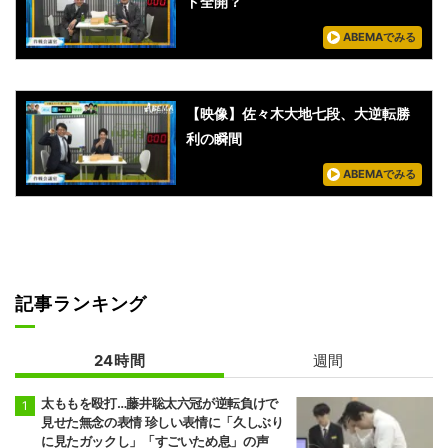
ド全開？
ABEMAでみる
【映像】佐々木大地七段、大逆転勝
利の瞬間
ABEMAでみる
記事ランキング
24時間
週間
太ももを殴打…藤井聡太六冠が逆転負けで
見せた無念の表情 珍しい表情に「久しぶり
に見たガックし」「すごいため息」の声