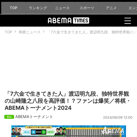
TOP
ランキング
ニュース
スポーツ
アニメ
エン
TOP
将棋ニュース
「7六金で生きてきた人」渡辺明九段、独特世界観の山
「7六金で生きてきた人」渡辺明九段、独特世界観
の山崎隆之八段を高評価！？ファンは爆笑／将棋・
ABEMAトーナメント2024
ABEMAトーナメント
2024/06/09 12:00