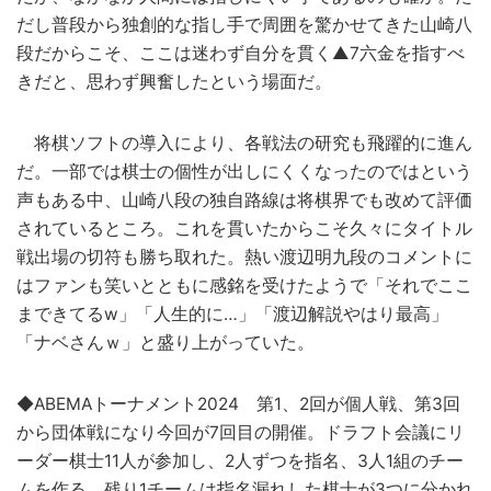
だし普段から独創的な指し手で周囲を驚かせてきた山崎八
段だからこそ、ここは迷わず自分を貫く▲7六金を指すべ
きだと、思わず興奮したという場面だ。
将棋ソフトの導入により、各戦法の研究も飛躍的に進ん
だ。一部では棋士の個性が出しにくくなったのではという
声もある中、山崎八段の独自路線は将棋界でも改めて評価
されているところ。これを貫いたからこそ久々にタイトル
戦出場の切符も勝ち取れた。熱い渡辺明九段のコメントに
はファンも笑いとともに感銘を受けたようで「それでここ
まできてるw」「人生的に…」「渡辺解説やはり最高」
「ナベさんｗ」と盛り上がっていた。
◆ABEMAトーナメント2024 第1、2回が個人戦、第3回
から団体戦になり今回が7回目の開催。ドラフト会議にリ
ーダー棋士11人が参加し、2人ずつを指名、3人1組のチー
ムを作る。残り1チームは指名漏れした棋士が3つに分かれ