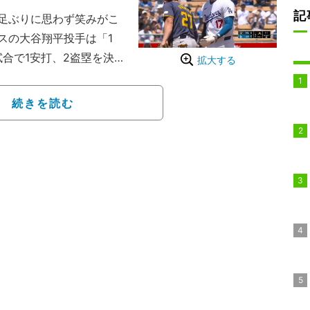
記
足ぶりに思わず笑みがこ
スの大谷翔平投手は「1
合で1安打、2盗塁を決
拡大する
ュワーズの遊撃手、アダメ
いる。
続きを読む
なしの場面で大谷はセン
、続く2番、スミス捕手
ス捕手の送球の前に楽々
の盗塁を達成したように見
の盗塁を阻止しようとハ
ッターボックスの前に足
取られ、大谷の盗塁は無