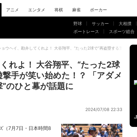
アニメ
エンタメ
将棋
麻雀
ポーカー
野球
サッカー
大相撲
ボートレース
スポーツ総合
ショウヘイ、勘弁してくれよ！ 大谷翔平、“たった2球で”再盗塁する荒業に遊
くれよ！ 大谷翔平、“たった2球
遊撃手が笑い始めた！？ 「アダメ
撃”のひと幕が話題に
2024/07/08 22:33
ーズ（7月7日・日本時間8