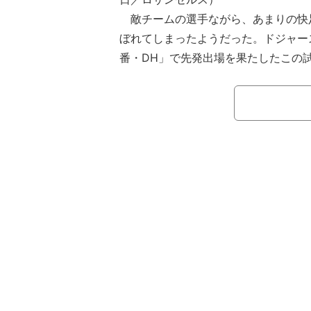
敵チームの選手ながら、あまりの快
ぼれてしまったようだった。ドジャー
番・DH」で先発出場を果たしたこの試
めた。1つ目の盗塁を決めた際のブリ
ス内野手とのやり取りが話題になって
【映像】再盗塁で塁上“笑撃”の珍事
3回裏のドジャースの攻撃。1死走者
ター前へとヒットを放って出塁すると
の3球目のところで盗塁を敢行。ハー
と二塁へと滑り込んで、今季19個目
えた。しかし結果はなんと無効。大谷
ースが送球した際、打者のスミスがバ
を出してしまい、結果的に守備妨害を
効とされてしまった。