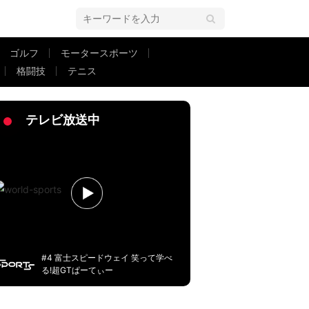
ゴルフ
モータースポーツ
格闘技
テニス
撃手が笑い始めた！？ 「アダメスとニコ谷」塁上“笑撃”のひと幕が話題に
テレビ放送中
#4 富士スピードウェイ 笑って学べ
る!超GTぱーてぃー