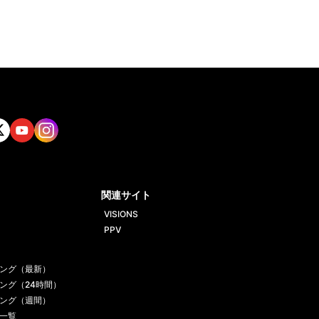
tt
Yout
Insta
ube
gram
関連サイト
VISIONS
PPV
ング（最新）
ング（24時間）
ング（週間）
一覧