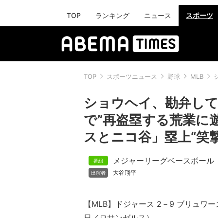
TOP
ランキング
ニュース
スポーツ
TOP
スポーツニュース
野球
MLB
ショウヘイ、勘弁して
で”再盗塁する荒業に
スとニコ谷」塁上“笑
メジャーリーグベースボール
大谷翔平
【MLB】ドジャース 2－9 ブリュワ
日／ロサンゼルス）