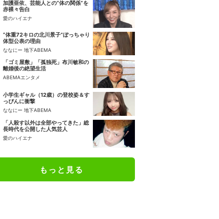
加護亜依、芸能人との“体の関係”を
赤裸々告白
愛のハイエナ
“体重72キロの北川景子”ぽっちゃり
体型公表の理由
ななにー 地下ABEMA
「ゴミ屋敷」「孤独死」布川敏和の
離婚後の絶望生活
ABEMAエンタメ
小学生ギャル（12歳）の登校姿＆す
っぴんに衝撃
ななにー 地下ABEMA
「人殺す以外は全部やってきた」総
長時代を公開した人気芸人
愛のハイエナ
もっと見る