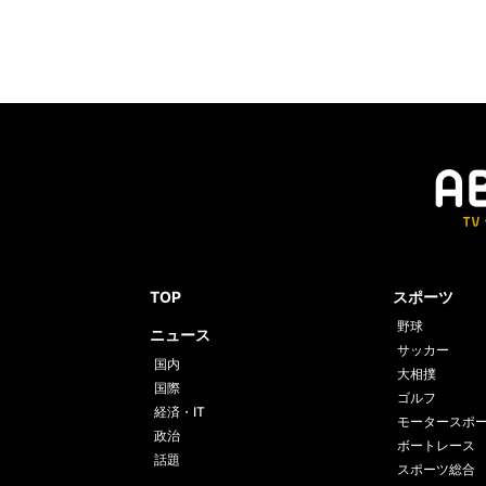
TOP
スポーツ
野球
ニュース
サッカー
国内
大相撲
国際
ゴルフ
経済・IT
モータースポ
政治
ボートレース
話題
スポーツ総合