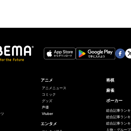
Face
Twi
book
er
アニメ
将棋
アニメニュース
麻雀
コミック
ポーカー
グッズ
声優
総合記事ランキ
ーツ
Vtuber
総合記事ランキ
エンタメ
総合記事ランキ
人物・グループ