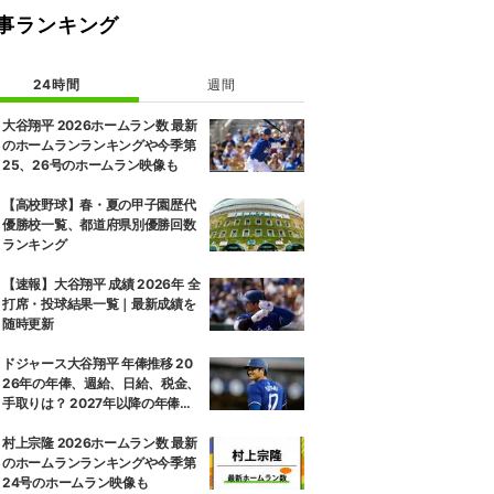
事ランキング
24時間
週間
大谷翔平 2026ホームラン数 最新
のホームランランキングや今季第
25、26号のホームラン映像も
【高校野球】春・夏の甲子園歴代
優勝校一覧、都道府県別優勝回数
ランキング
【速報】大谷翔平 成績 2026年 全
打席・投球結果一覧｜最新成績を
随時更新
ドジャース大谷翔平 年俸推移 20
26年の年俸、週給、日給、税金、
手取りは？ 2027年以降の年俸推
移予想も
村上宗隆 2026ホームラン数 最新
のホームランランキングや今季第
24号のホームラン映像も