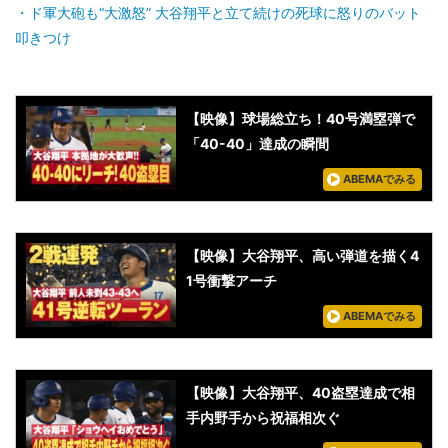
ド軍大砲も“大激怒” 大谷翔平と立て続けの死球に怒りのバット
叩きつけ
【映像】球場総立ち！40号満塁弾で
「40-40」達成の瞬間
ABEMAでみる
【映像】大谷翔平、高い弾道を描く4
1号衝撃アーチ
ABEMAでみる
【映像】大谷翔平、40盗塁達成で相
手内野手から祝福相次ぐ