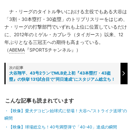
ナ・リーグのタイトル争いにおける主役でもある大谷は
「3割・30本塁打・30盗塁」のトリプリスリーをはじめ、
ナ・リーグの打撃部門でいずれも上位に位置しているだけ
に、2012年のミゲル・カブレラ（タイガース）以来、12
年ぶりとなる三冠王への期待も高まっている。
（
ABEMA
『SPORTSチャンネル』）
大谷翔平、43号2ランでMLB史上初『43本塁打・43盗
塁』の快挙 131試合目で“同日達成”にスタジアム総立ち！
こんな記事も読まれています
【映像】愛犬デコピン始球式に登場！大谷へ“ストライク送球”の
瞬間
【映像】球場総立ち！40号満塁弾で「40-40」達成の瞬間