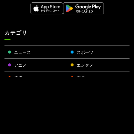
カテゴリ
ニュース
スポーツ
アニメ
エンタメ
将棋
麻雀
ポーカー
Face
Twitt
Yout
Insta
運営会社
boo
er
ube
gra