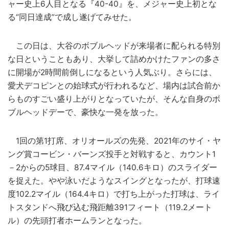
ャー史上6人目となる『40-40』を、メジャー史上初とな
る“同日達成”で成し遂げてみせた。
この日は、大谷のボブルヘッドが来場者に配られる特別
な日ということもあり、大挙して詰めかけたファンの多さ
に開場が2時間前倒しになるという人気ぶり。さらには、
愛犬デコピンとの始球式が行われるなど、場内は試合前か
らものすごい盛り上がりとなっていたが、そんな自身のボ
ブルヘッドデーで、豪快な一発を放った。
1回の第1打席、オリオールズの先発、2021年のサイ・ヤ
ング賞コービン・バーンズ投手と対戦すると、カウント1
－2からの5球目、87.4マイル（140.6キロ）のスライダー
を捉えた。やや泳いだようなスイングとなったが、打球速
度102.2マイル（164.4キロ）で打ち上がった打球は、ライ
トスタンドへ飛び込む飛距離391フィート（119.2メート
ル）の先頭打者ホームランとなった。