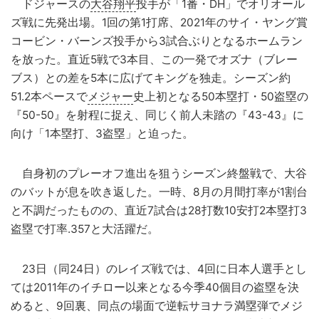
ドジャースの
大谷翔平
投手が「1番・DH」でオリオール
ズ戦に先発出場。1回の第1打席、2021年のサイ・ヤング賞
コービン・バーンズ投手から3試合ぶりとなるホームラン
を放った。直近5戦で3本目、この一発でオズナ（ブレー
ブス）との差を5本に広げてキングを独走。シーズン約
51.2本ペースで
メジャー
史上初となる50本塁打・50盗塁の
『50-50』を射程に捉え、同じく前人未踏の『43-43』に
向け「1本塁打、3盗塁」と迫った。
自身初のプレーオフ進出を狙うシーズン終盤戦で、大谷
のバットが息を吹き返した。一時、8月の月間打率が1割台
と不調だったものの、直近7試合は28打数10安打2本塁打3
盗塁で打率.357と大活躍だ。
23日（同24日）のレイズ戦では、4回に日本人選手とし
ては2011年のイチロー以来となる今季40個目の盗塁を決
めると、9回裏、同点の場面で逆転サヨナラ満塁弾でメジ