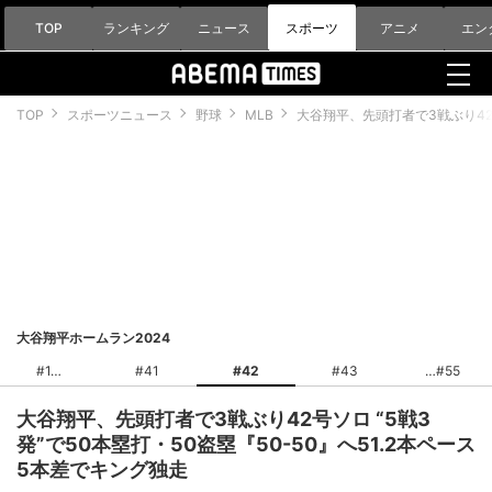
TOP
ランキング
ニュース
スポーツ
アニメ
エン
TOP
スポーツニュース
野球
MLB
大谷翔平、先頭打者で3戦ぶり42号
大谷翔平ホームラン2024
#1
#41
#42
#43
#55
大谷翔平、先頭打者で3戦ぶり42号ソロ “5戦3
発”で50本塁打・50盗塁『50-50』へ51.2本ペース
5本差でキング独走