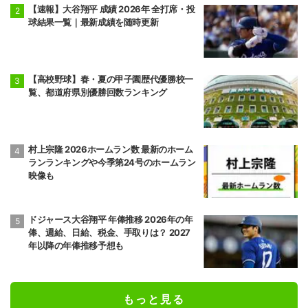
【速報】大谷翔平 成績 2026年 全打席・投
球結果一覧｜最新成績を随時更新
【高校野球】春・夏の甲子園歴代優勝校一
覧、都道府県別優勝回数ランキング
村上宗隆 2026ホームラン数 最新のホーム
ランランキングや今季第24号のホームラン
映像も
ドジャース大谷翔平 年俸推移 2026年の年
俸、週給、日給、税金、手取りは？ 2027
年以降の年俸推移予想も
もっと見る