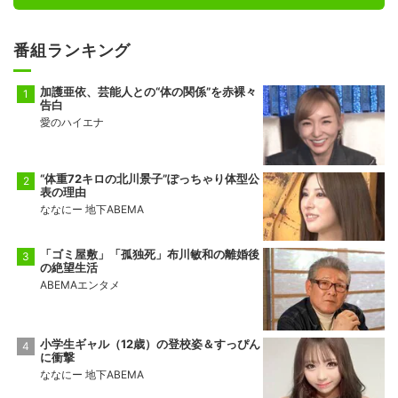
番組ランキング
加護亜依、芸能人との“体の関係”を赤裸々
告白
愛のハイエナ
“体重72キロの北川景子”ぽっちゃり体型公
表の理由
ななにー 地下ABEMA
「ゴミ屋敷」「孤独死」布川敏和の離婚後
の絶望生活
ABEMAエンタメ
小学生ギャル（12歳）の登校姿＆すっぴん
に衝撃
ななにー 地下ABEMA