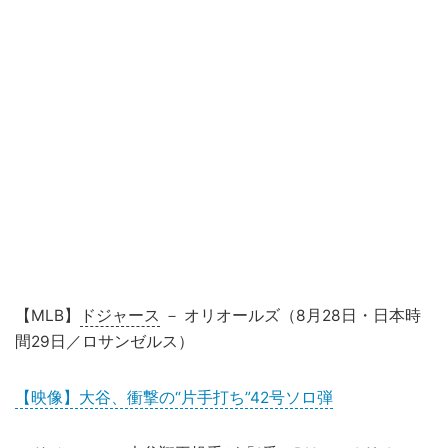
【MLB】
ドジャース
－ オリオールズ（8月28日・日本時
間29日／ロサンゼルス）
【映像】大谷、衝撃の“片手打ち”42号ソロ弾