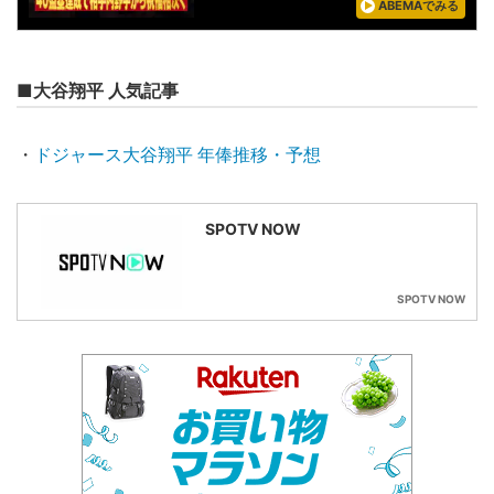
ABEMAでみる
■大谷翔平 人気記事
・
ドジャース大谷翔平 年俸推移・予想
SPOTV NOW
SPOTV NOW