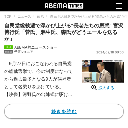
TOP
ニュース
政治
自民党総裁選で浮かび上がる“長老たちの思惑” 
自民党総裁選で浮かび上がる“長老たちの思惑” 宮沢
博行氏「菅氏、麻生氏、森氏がどうエールを送る
か」
ABEMA的ニュースショー
千原ジュニア
2024/09/18 06:50
9月27日におこなわれる自民党
の総裁選挙で、今の制度になって
から過去最多となる9人が候補者
として名乗りをあげている。
拡大する
【映像】河野氏の出陣式に駆けつ
けた麻生氏（実際の映像）
立候補者9人の推薦人20人を紐
続きを読む
解いていくと、旧安倍派・旧茂木
派・麻生派・旧岸田派・旧二階