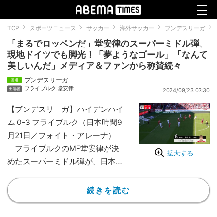
TOP
スポーツニュース
サッカー
海外サッカー
ブンデスリーガ
「まるでロッベンだ」堂安律のスーパーミドル弾、
現地ドイツでも脚光！「夢ようなゴール」「なんて
美しいんだ」メディア＆ファンから称賛続々
ブンデスリーガ
フライブルク
,
堂安律
2024/09/23 07:30
【ブンデスリーガ】ハイデンハイ
ム 0-3 フライブルク（日本時間9
月21日／フォイト・アレーナ）
フライブルクのMF堂安律が決
拡大する
めたスーパーミドル弾が、日本の
みならず現地ドイツでも脚光を浴
びている。
続きを読む
【映像】ドイツでも話題！ 堂安
律のスーパーゴール