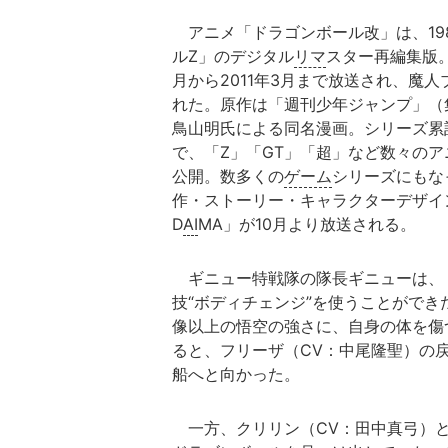
アニメ「ドラゴンボール改」は、198
ルZ」のデジタル
リマ
スター再編集版。
月から2011年3月まで放送され、魔人
れた。原作は「週刊少年ジャンプ」（集英
鳥山明氏による同名漫画。シリーズ累
で、「Z」「GT」「超」など数々の
公開。数多くの
ゲーム
シリーズにもな
作・ストーリー・キャラクターデザイ
D
AI
MA」が10月より放送される。
ギニュー特戦隊の隊長ギニューは、
技“ボディチェンジ”を使うことがで
像以上の悟空の強さに、自身の体を傷
ると、フリーザ（CV：中尾隆聖）の
船へと向かった。
一方、クリリン（CV：田中真弓）と