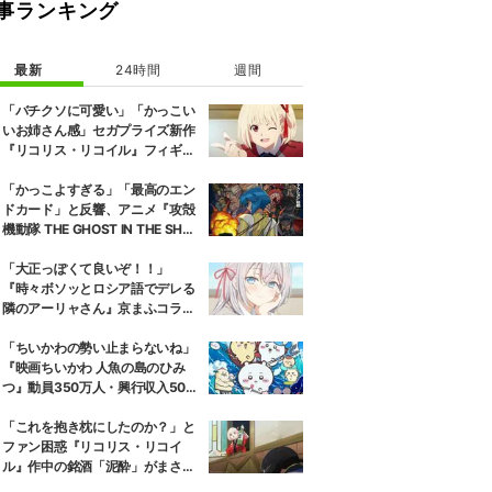
事ランキング
最新
24時間
週間
「バチクソに可愛い」「かっこい
いお姉さん感」セガプライズ新作
『リコリス・リコイル』フィギュ
ア解禁に反響続々
「かっこよすぎる」「最高のエン
ドカード」と反響、アニメ『攻殻
機動隊 THE GHOST IN THE SHEL
L』第5話エンドカード公開
「大正っぽくて良いぞ！！」
『時々ボソッとロシア語でデレる
隣のアーリャさん』京まふコラボ
の特別衣装ビジュアルに絶賛の声
「ちいかわの勢い止まらないね」
『映画ちいかわ 人魚の島のひみ
つ』動員350万人・興行収入50億
円突破が大きな話題に
「これを抱き枕にしたのか？」と
ファン困惑『リコリス・リコイ
ル』作中の銘酒「泥酔」がまさか
の一升瓶サイズの抱き枕に