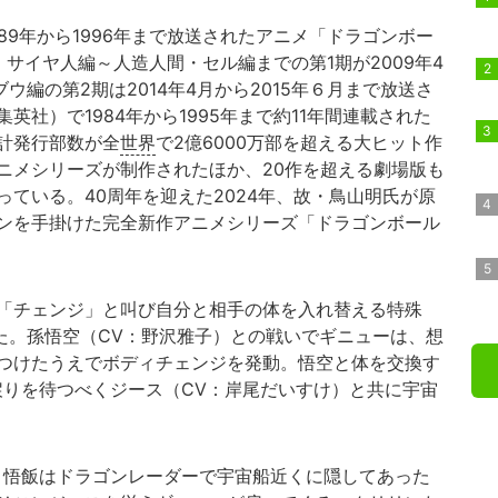
9年から1996年まで放送されたアニメ「ドラゴンボー
サイヤ人編～人造人間・セル編までの第1期が2009年4
ブウ編の第2期は2014年4月から2015年６月まで放送さ
社）で1984年から1995年まで約11年間連載された
計発行部数が全
世界
で2億6000万部を超える大ヒット作
アニメシリーズが制作されたほか、20作を超える劇場版も
っている。40周年を迎えた2024年、故・鳥山明氏が原
ンを手掛けた完全新作アニメシリーズ「ドラゴンボール
「チェンジ」と叫び自分と相手の体を入れ替える特殊
きた。孫悟空（CV：野沢雅子）との戦いでギニューは、想
つけたうえでボディチェンジを発動。悟空と体を交換す
戻りを待つべくジース（CV：岸尾だいすけ）と共に宇宙
悟飯はドラゴンレーダーで宇宙船近くに隠してあった