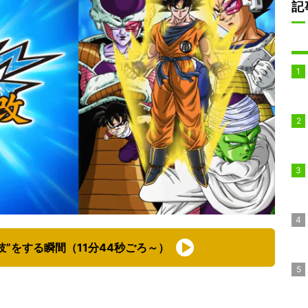
記
伎”をする瞬間（11分44秒ごろ～）