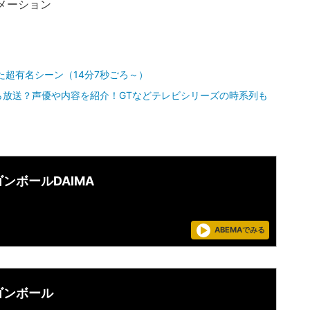
ニメーション
た超有名シーン（14分7秒ごろ～）
ら放送？声優や内容を紹介！GTなどテレビシリーズの時系列も
ンボールDAIMA
ABEMAでみる
ゴンボール