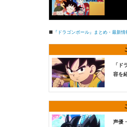
■
『ドラゴンボール』まとめ・最新情
「ド
容を
声優