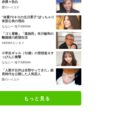
赤裸々告白
愛のハイエナ
“体重72キロの北川景子”ぽっちゃり
体型公表の理由
ななにー 地下ABEMA
「ゴミ屋敷」「孤独死」布川敏和の
離婚後の絶望生活
ABEMAエンタメ
小学生ギャル（12歳）の登校姿＆す
っぴんに衝撃
ななにー 地下ABEMA
「人殺す以外は全部やってきた」総
長時代を公開した人気芸人
愛のハイエナ
もっと見る