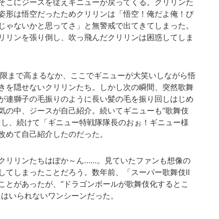
そこにジースを従えギニューが戻ってくる。クリリンた
姿形は悟空だったためクリリンは「悟空！俺だよ俺！び
じゃないかと思ってさ」と無警戒で出てきてしまった。
リリンを張り倒し、吹っ飛んだクリリンは困惑してしま
限まで高まるなか、ここでギニューが大笑いしながら悟
きを隠せないクリリンたち。しかし次の瞬間、突然歌舞
が連獅子の毛振りのように長い髪の毛を振り回しはじめ
気の中、ジースが自己紹介。続いてギニューも“歌舞伎
ンし、続けて「ギニュー特戦隊隊長のおぉ！ギニュー様
改めて自己紹介したのだった。
クリリンたちはぽか～ん……。見ていたファンも想像の
してしまったことだろう。数年前、「スーパー歌舞伎Ⅱ
ことがあったが、“ドラゴンボールが歌舞伎化するとこ
にはいられないワンシーンだった。