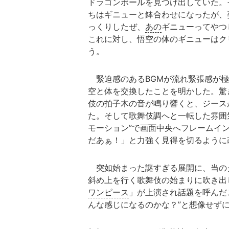
ドラゴンボールを見つけ出していた。
ちはギニューと鉢合わせになったが、
っくりしたぜ、
あの
ギニューってやつ
これに対し、悟空の体のギニューはク
う。
緊迫感のあるBGMが流れ緊張感が極
空と体を交換したことを明かした。驚
伎の拍子木の音が鳴り響くと、ジース
た。そして歌舞伎調へと一転した雰囲
モーション”で画面中央へフレームイ
だあぁ！」と力強く見得を切るように
突如始まった謎すぎる展開に、当の
斜め上を行く歌舞伎の始まりに吹き出
ワンピース
」が上演され話題を呼んだ
んな感じになるのかな？”と想像せず