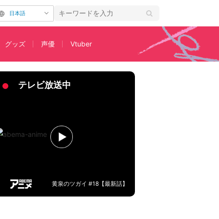
日本語
グッズ
声優
Vtuber
伎モーション”って何だ！？
テレビ放送中
黄泉のツガイ #18【最新話】