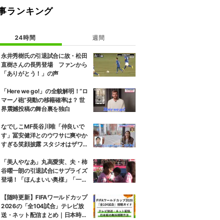
事ランキング
24時間
週間
永井秀樹氏の引退試合に故・松田
直樹さんの長男登場 ファンから
「ありがとう！」の声
「Here we go!」の全貌解明！“ロ
マーノ砲”発動の移籍確率は？ 世
界震撼投稿の舞台裏を独白
なでしこMF長谷川唯「仲良いで
す」冨安健洋とのウワサに爽やか
すぎる笑顔披露 スタジオはザワザ
ワ「はぐらかし方が女優さん！」
「美人やなあ」丸高愛実、夫・柿
谷曜一朗の引退試合にサプライズ
登場！「ほんまいい奥様」「一緒
にお辞儀するの素敵」家族愛が脚
光
【随時更新】FIFAワールドカップ
2026の「全104試合」テレビ放
送・ネット配信まとめ｜日本時間