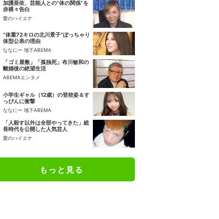
加護亜依、芸能人との“体の関係”を
赤裸々告白
愛のハイエナ
“体重72キロの北川景子”ぽっちゃり
体型公表の理由
ななにー 地下ABEMA
「ゴミ屋敷」「孤独死」布川敏和の
離婚後の絶望生活
ABEMAエンタメ
小学生ギャル（12歳）の登校姿＆す
っぴんに衝撃
ななにー 地下ABEMA
「人殺す以外は全部やってきた」総
長時代を公開した人気芸人
愛のハイエナ
もっと見る