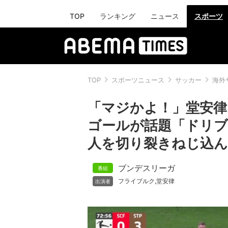
TOP
ランキング
ニュース
スポーツ
TOP
スポーツニュース
サッカー
海外
「マジかよ！」堂安律
ゴールが話題「ドリブ
人を切り裂きねじ込ん
ブンデスリーガ
フライブルク
堂安律
,