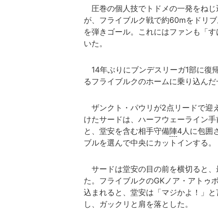
圧巻の個人技でトドメの一発をねじ込
が、フライブルク戦で約60mをドリブ
を弾きゴール。これにはファンも「す
いた。
14年ぶりにブンデスリーガ1部に復
るフライブルクのホームに乗り込んだ
ザンクト・パウリが2点リードで迎え
けたサードは、ハーフウェーライン手
と、堂安を含む相手守備
陣
4人に包囲
ブルを選んで中央にカットインする。
サードは堂安の目の前を横切ると、
た。フライブルクのGKノア・アトゥ
込まれると、堂安は「マジかよ！」と
し、ガックリと肩を落とした。