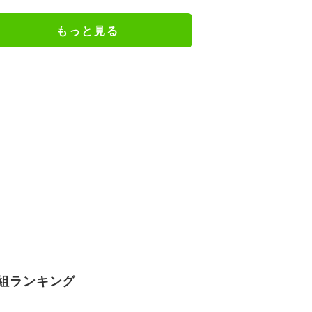
キックオフ｜日本戦の無料視聴方
法
もっと見る
組ランキング