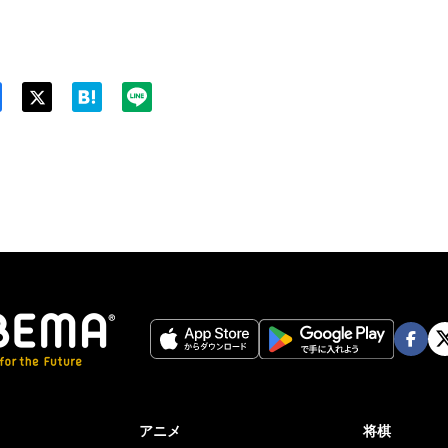
Twit
ter
Face
Twi
book
er
アニメ
将棋