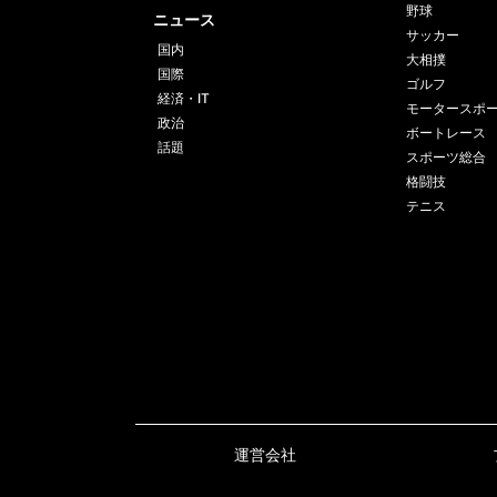
野球
ニュース
サッカー
国内
大相撲
国際
ゴルフ
経済・IT
モータースポ
政治
ボートレース
話題
スポーツ総合
格闘技
テニス
運営会社