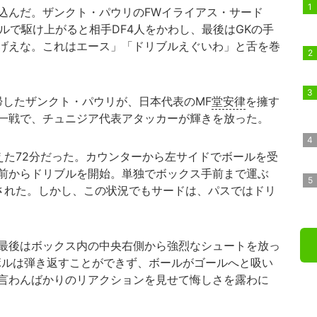
んだ。ザンクト・パウリのFWイライアス・サード
ルで駆け上がると相手DF4人をかわし、最後はGKの手
げえな。これはエース」「ドリブルえぐいわ」と舌を巻
帰したザンクト・パウリが、日本代表のMF
堂安律
を擁す
一戦で、チュニジア代表アタッカーが輝きを放った。
た72分だった。カウンターから左サイドでボールを受
前からドリブルを開始。単独でボックス手前まで運ぶ
された。しかし、この状況でもサードは、パスではドリ
最後はボックス内の中央右側から強烈なシュートを放っ
ボルは弾き返すことができず、ボールがゴールへと吸い
言わんばかりのリアクションを見せて悔しさを露わに