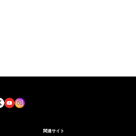
tt
Yout
Insta
ube
gram
関連サイト