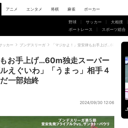
アニメ
エンタメ
将棋
麻雀
ポーカー
野球
サッカー
大相撲
ボートレース
スポーツ総合
サッカー
ブンデスリーガ
「マジかよ！」堂安律もお手上げ…60m独
もお手上げ…60m独走スーパー
ルえぐいわ」「うまっ」相手４
だ一部始終
2024/09/30 12:06