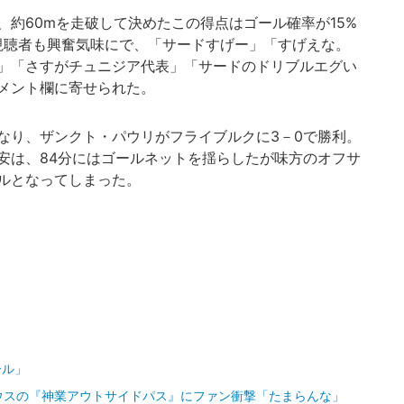
約60mを走破して決めたこの得点はゴール確率が15%
視聴者も興奮気味にで、「サードすげー」「すげえな。
」「さすがチュニジア代表」「サードのドリブルエグい
メント欄に寄せられた。
り、ザンクト・パウリがフライブルクに3－0で勝利。
安は、84分にはゴールネットを揺らしたが味方のオフサ
ルとなってしまった。
ール」
ウスの『神業アウトサイドパス』にファン衝撃「たまらんな」