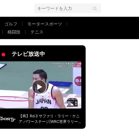
ゴルフ
モータースポーツ
格闘技
テニス
走スーパーゴールが話題「ドリブルえぐいわ」「うまっ」相手４人を切り裂きね
テレビ放送中
【再】Rd.3 サファリ・ラリー・ケニ
ア パワーステージ|WRC世界ラリー
選手権